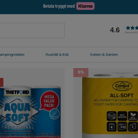
4.6
Baserat på 
ampingmöbler
Hushåll & Kök
Vatten & Sanitet
5%