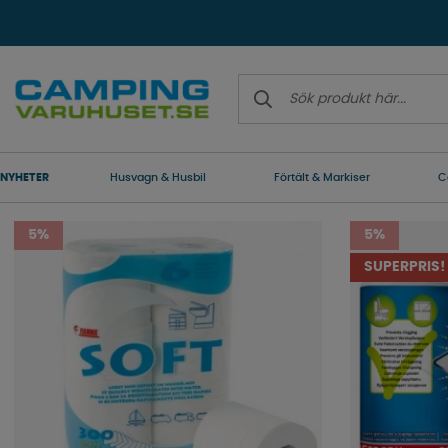
NYHETER
Husvagn & Husbil
Förtält & Markiser
C
5%
5%
SUPERPRIS!