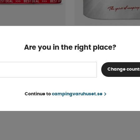
oalettpapper 6-pack
Toalettpapper Camp4 4
Are you in the right place?
Finns i lager
39 kr
KÖP!
41 kr
Change count
Continue to
campingvaruhuset.se