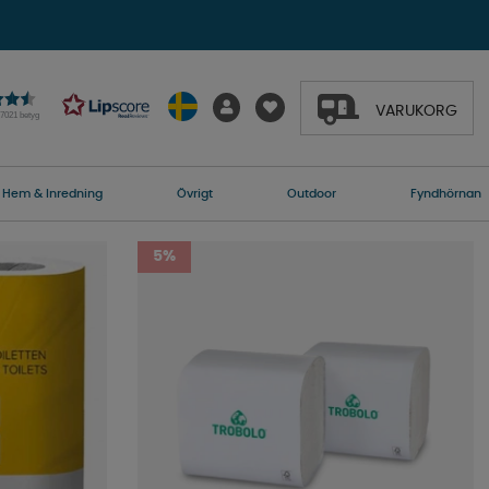
VARUKORG
27021 betyg
Hem & Inredning
Övrigt
Outdoor
Fyndhörnan
5%