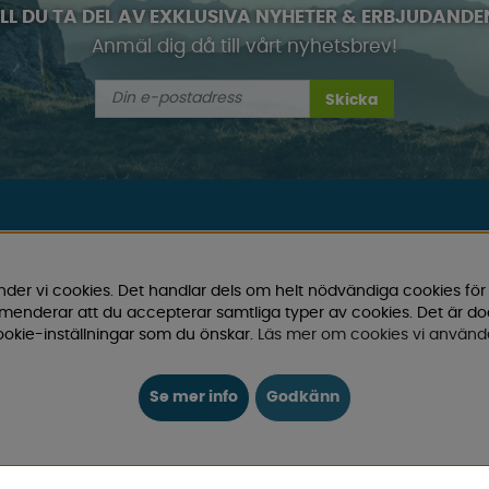
ILL DU TA DEL AV EXKLUSIVA NYHETER & ERBJUDANDE
Anmäl dig då till vårt nyhetsbrev!
Skicka
INFO
AMBASSADÖRER
nder vi cookies. Det handlar dels om helt nödvändiga cookies för
r husvagn, husbil och van!
ommenderar att du accepterar samtliga typer av cookies. Det är d
BUTIK
okie-inställningar som du önskar.
Läs mer om cookies vi använd
t inom camping och fritid.
som gör din campingupplevelse
COOKIES
nskraftiga priser – både online
Se mer info
Godkänn
ELMIA HUSVAGN HUSBIL
GUIDER
och exklusiva erbjudanden.