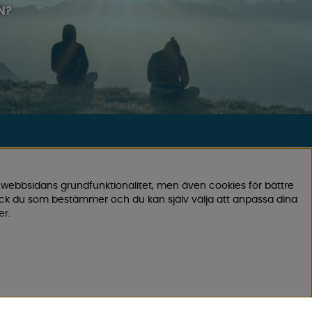
N?
KUNDTJÄNST
0171-105570
 webbsidans grundfunktionalitet, men även cookies för bättre
Telefontid vardagar 10:30-15:00
ock du som bestämmer och du kan själv välja att anpassa dina
er
.
Telefon stängd mellan 12:00-13:00
Skicka e-post
Vi svarar alltid inom 24 h på vardagar.
Registrera din retur
Gäller ångrat köp & felbeställning.