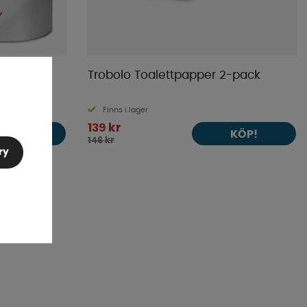
-pack
Trobolo Toalettpapper 2-pack
Finns i lager
139 kr
KÖP!
KÖP!
146 kr
ry