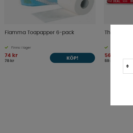
Fiamma Toapapper 6-pack
Thetford T
Finns i lager
Finns i lager
74 kr
56 kr
KÖP!
78 kr
59 kr