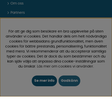
Om oss
Partners
Presentkort
Vad tycker våra kunder om oss?
För att ge dig som besökare en bra upplevelse på siten
använder vi cookies. Det handlar dels om helt nödvändiga
FAQ - Vanliga frågor
cookies för webbsidans grundfunktionalitet, men även
cookies för bättre prestanda, personalisering, funktionalitet
JOBBA HOS OSS
med mera. Vi rekommenderar att du accepterar samtliga
typer av cookies. Det är dock du som bestämmer och du
Kataloger
kan själv välja att anpassa dina cookie-inställningar som
du önskar.
Läs mer om cookies vi använder
.
Köpvillkor
Logga in
Se mer info
Godkänn
KUNDTJÄNST
0171-105570
Telefontid vardagar 10:30-15:00
Telefon stängd mellan 12:00-13:00