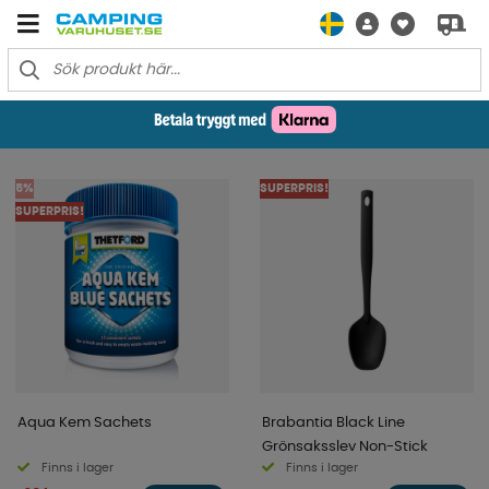
5%
SUPERPRIS!
SUPERPRIS!
Aqua Kem Sachets
Brabantia Black Line
Grönsaksslev Non-Stick
Finns i lager
Finns i lager