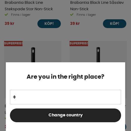
Brabantia Black Line
Brabantia Black Line Såsslev
Stekspade Stor Non-Stick
Non-Stick
Finns i lager
Finns i lager
39 kr
39 kr
KÖP!
KÖP!
SUPERPRIS!
SUPERPRIS!
Are you in the right place?
Brabantia Black Line Visp
Brabantia Black Line Visp Stor
Liten Non-Stick
Non-Stick
Change country
Finns i lager
Finns i lager
39 kr
39 kr
KÖP!
KÖP!