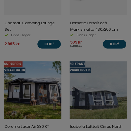
Chateau Camping Lounge
Dometic Förtält och
Set
Markismatta 430x260 cm
Finns i lager
Finns i lager
595 kr
2 995 kr
KÖP!
KÖP!
1 495 kr
SUPERPRIS!
FRI FRAKT
VISAS I BUTIK
VISAS I BUTIK
Doréma Luxor Air 280 KT
Isabella Lufttält Cirrus North