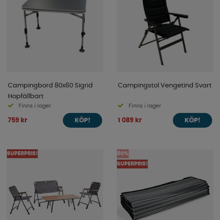
Campingbord 80x60 Sigrid
Campingstol Vengetind Svart
Hopfällbart
Finns i lager
Finns i lager
759 kr
1 089 kr
KÖP!
KÖP!
SUPERPRIS!
60%
SUPERPRIS!