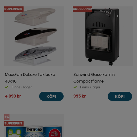
SUPERPRIS!
SUPERPRIS!
MaxxFan DeLuxe Taklucka
Sunwind Gasolkamin
40x40
Compactflame
Finns i lager
Finns i lager
4 090 kr
995 kr
KÖP!
KÖP!
5%
SUPERPRIS!