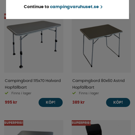
Continue to
campingvaruhuset.se
SUPERPRIS!
SUPERPRIS!
Campingbord 115x70 Halvard
Campingbord 80x60 Astrid
Hopfällbart
Hopfällbart
Finns i lager
Finns i lager
995 kr
389 kr
KÖP!
KÖP!
SUPERPRIS!
SUPERPRIS!