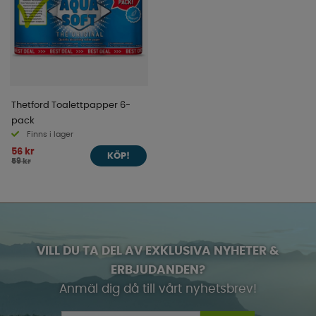
Thetford Toalettpapper 6-
pack
Finns i lager
56 kr
KÖP!
59 kr
VILL DU TA DEL AV EXKLUSIVA NYHETER &
ERBJUDANDEN?
Anmäl dig då till vårt nyhetsbrev!