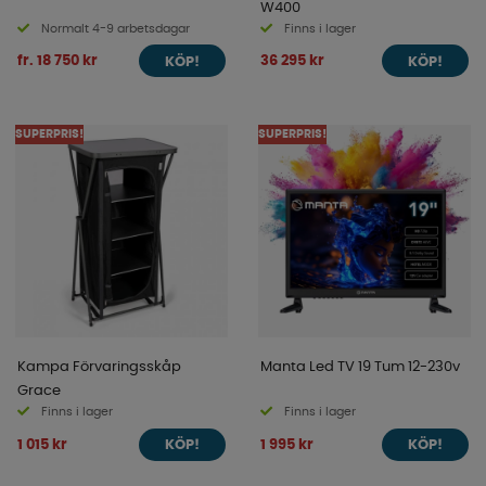
W400
Normalt 4-9 arbetsdagar
Finns i lager
fr. 18 750 kr
36 295 kr
KÖP!
KÖP!
SUPERPRIS!
SUPERPRIS!
Kampa Förvaringsskåp
Manta Led TV 19 Tum 12-230v
Grace
Finns i lager
Finns i lager
1 015 kr
1 995 kr
KÖP!
KÖP!