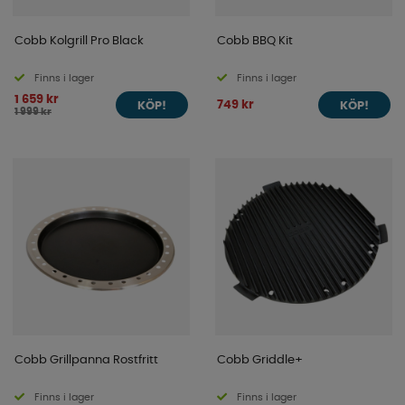
Cobb Kolgrill Pro Black
Cobb BBQ Kit
Finns i lager
Finns i lager
1 659 kr
749 kr
KÖP!
KÖP!
1 999 kr
Cobb Grillpanna Rostfritt
Cobb Griddle+
Finns i lager
Finns i lager