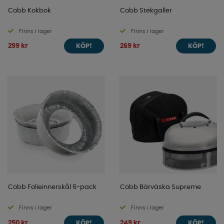
Cobb Kokbok
Cobb Stekgaller
Finns i lager
Finns i lager
299 kr
269 kr
KÖP!
KÖP!
Cobb Folieinnerskål 6-pack
Cobb Bärväska Supreme
Finns i lager
Finns i lager
250 kr
249 kr
KÖP!
KÖP!