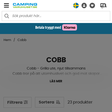
Hem
Cobb
COBB
Cobb - Grilla ute, njut tillsammans
Cobb tror på att utomhuslivet och god mat skapar
minnesvärda stunder. En Cobb-grill är mer än en
LÄS MER
portabel BBQ - det är en inbjudan att komma ut, laga
mat och umgås, med vänner, familj och naturen som
sällskap.
Sortera
23 produkter
Filtrera