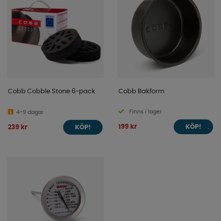
Cobb Cobble Stone 6-pack
Cobb Bakform
Finns i lager
4-9 dagar
199 kr
239 kr
KÖP!
KÖP!