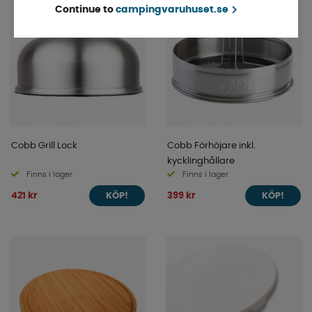
Continue to
campingvaruhuset.se
Cobb Grill Lock
Cobb Förhöjare inkl.
kycklinghållare
Finns i lager
Finns i lager
421 kr
399 kr
KÖP!
KÖP!