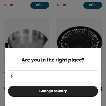
699 kr
599 kr
KÖP!
KÖP!
Are you in the right place?
Cobb Wokpanna
Cobb Stekplatta
Finns i lager
Finns i lager
599 kr
499 kr
KÖP!
KÖP!
Change country