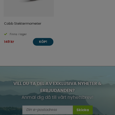
Cobb Stektermometer
Finns i lager
149 kr
KÖP!
VILL DU TA DEL AV EXKLUSIVA NYHETER &
ERBJUDANDEN?
Anmäl dig då till vårt nyhetsbrev!
Skicka