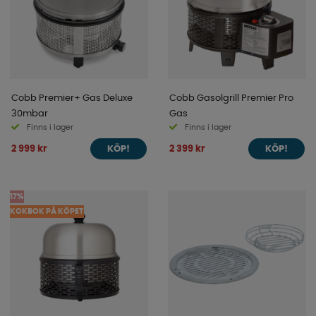
Cobb Premier+ Gas Deluxe
Cobb Gasolgrill Premier Pro
30mbar
Gas
Finns i lager
Finns i lager
2 999 kr
2 399 kr
KÖP!
KÖP!
17%
KOKBOK PÅ KÖPET