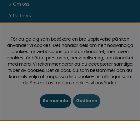
Om oss
Partners
Presentkort
Vad tycker våra kunder om oss?
För att ge dig som besökare en bra upplevelse på siten
använder vi cookies. Det handlar dels om helt nödvändiga
FAQ - Vanliga frågor
cookies för webbsidans grundfunktionalitet, men även
cookies för bättre prestanda, personalisering, funktionalitet
JOBBA HOS OSS
med mera. Vi rekommenderar att du accepterar samtliga
typer av cookies. Det är dock du som bestämmer och du
Kataloger
kan själv välja att anpassa dina cookie-inställningar som
du önskar.
Läs mer om cookies vi använder
.
Köpvillkor
Logga in
Se mer info
Godkänn
KUNDTJÄNST
0171-105570
Telefontid vardagar 10:30-15:00
Telefon stängd mellan 12:00-13:00