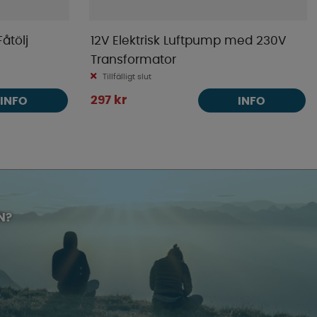
åtölj
12V Elektrisk Luftpump med 230V
Transformator
Tillfälligt slut
297 kr
INFO
INFO
N?