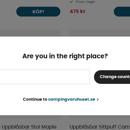
Finns i lager
475 kr
KÖP!
Are you in the right place?
Change count
Continue to
campingvaruhuset.se
Uppblåsbar Stol Maple
Uppblåsbar Sittpuff Ca