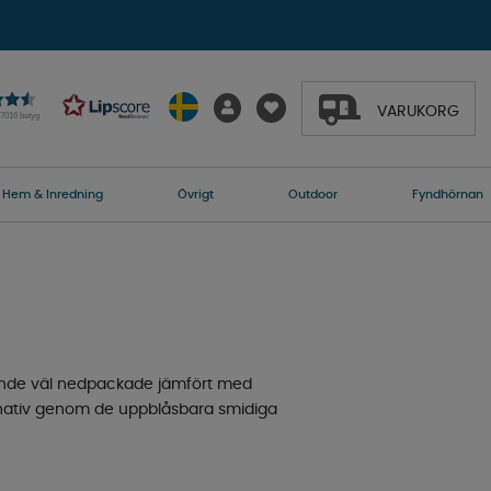
VARUKORG
27016 betyg
Hem & Inredning
Övrigt
Outdoor
Fyndhörnan
rande väl nedpackade jämfört med
lternativ genom de uppblåsbara smidiga