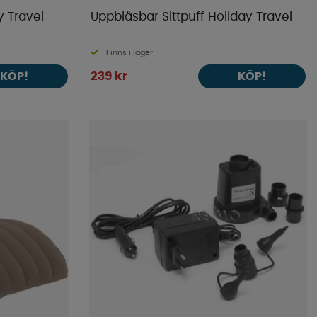
y Travel
Uppblåsbar Sittpuff Holiday Travel
Finns i lager
239 kr
KÖP!
KÖP!