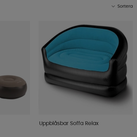
Sortera
Mest populära
Butikens favoriter
Namn A-Ö
Namn Ö-A
Lägsta pris
Högsta pris
Varumärke
Publiceringsdatum
Uppblåsbar Soffa Relax