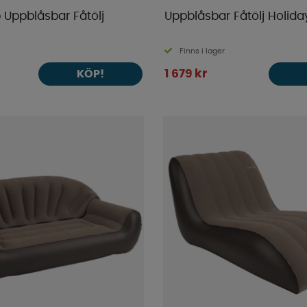
Uppblåsbar Fåtölj
Uppblåsbar Fåtölj Holida
Finns i lager
1 679 kr
KÖP!