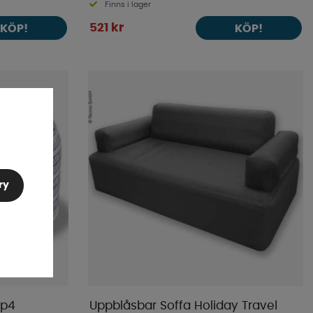
Finns i lager
521 kr
KÖP!
KÖP!
ry
mp4
Uppblåsbar Soffa Holiday Travel