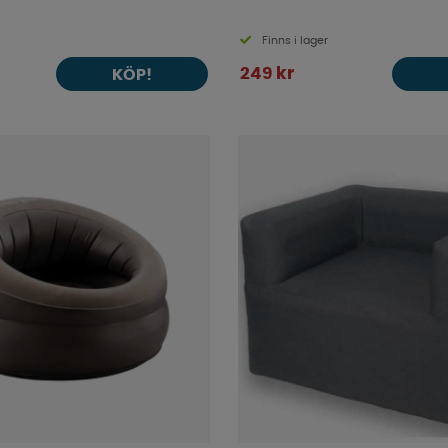
Finns i lager
249 kr
KÖP!