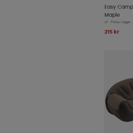
Easy Camp 
Maple
Finns i lager
215 kr