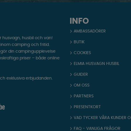
INFO
AMBASSADÖRER
r husvagn, husbil och van!
BUTIK
t inom camping och fritid.
som gör din campingupplevelse
COOKIES
nskraftiga priser – både online
ELMIA HUSVAGN HUSBIL
GUIDER
och exklusiva erbjudanden.
OM OSS
PARTNERS
PRESENTKORT
VAD TYCKER VÅRA KUNDER 
FAQ - VANLIGA FRÅGOR