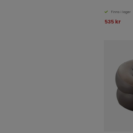
Finns i lager
535 kr