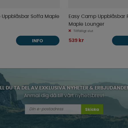
Uppblåsbar Soffa Maple
Easy Camp Uppblåsbar F
Maple Lounger
Tillfälligt slut
539 kr
INFO
ILL DU TA DEL AV EXKLUSIVA NYHETER & ERBJUDANDE
Anmäl dig då till vårt nyhetsbrev!
Skicka