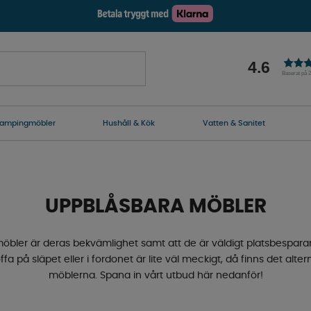
4.6
Baserat på 
ampingmöbler
Hushåll & Kök
Vatten & Sanitet
UPPBLÅSBARA MÖBLER
möbler är deras bekvämlighet samt att de är väldigt platsbespa
fa på släpet eller i fordonet är lite väl meckigt, då finns det a
möblerna. Spana in vårt utbud här nedanför!