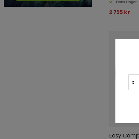
Finns i lager
2 795 kr
Easy Camp 