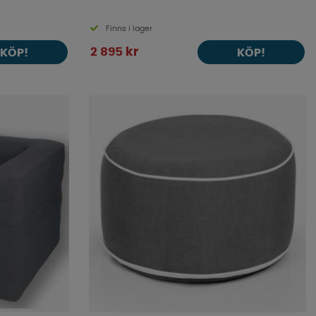
Finns i lager
2 895 kr
KÖP!
KÖP!