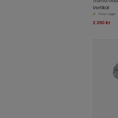
Truma Gasr
Vertikal
Finns i lager
2 390 kr