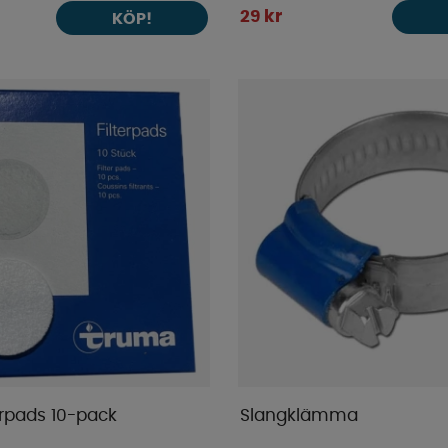
29 kr
KÖP!
erpads 10-pack
Slangklämma