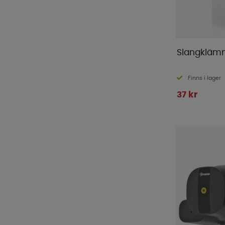
Slangkläm
Finns i lager
37 kr