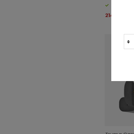
Finns i lager
214 kr