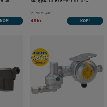
onell
Slangklämma 10-16 mm 5-p
Finns i lager
48 kr
KÖP!
KÖP!