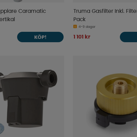
pplare Caramatic
Truma Gasfilter Inkl. Filt
rtikal
Pack
4-9 dagar
1 101 kr
KÖP!