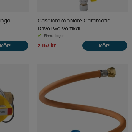
Gänga
Gasolomkopplare Caramatic
DriveTwo Vertikal
Finns i lager
2 157 kr
KÖP!
KÖP!