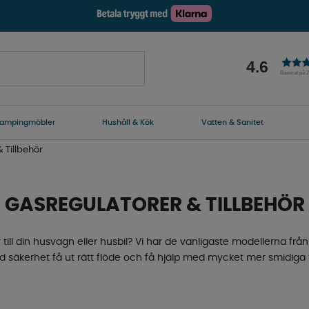
4.6
Baserat på 
ampingmöbler
Hushåll & Kök
Vatten & Sanitet
 Tillbehör
GASREGULATORER & TILLBEHÖR
r till din husvagn eller husbil? Vi har de vanligaste modellerna 
d säkerhet få ut rätt flöde och få hjälp med mycket mer smidiga f