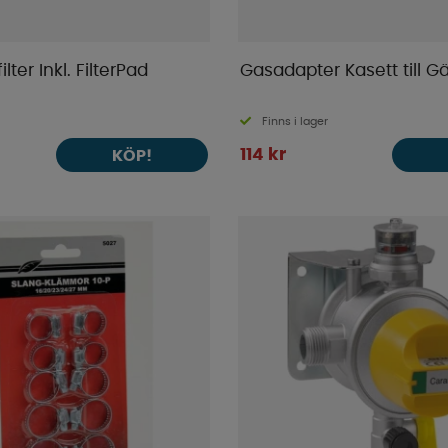
ter Inkl. FilterPad
Gasadapter Kasett till 
Finns i lager
114 kr
KÖP!