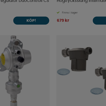
egulator DuoControll CS
Högtrycksslang Internati
Finns i lager
679 kr
KÖP!