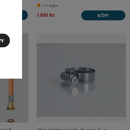
4-9 dagar
KÖP!
1 610 kr
KÖP!
ry