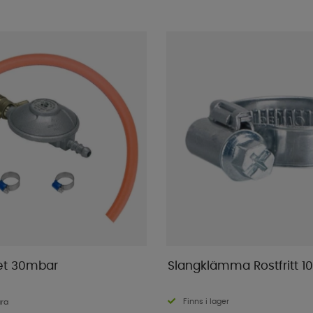
et 30mbar
Slangklämma Rostfritt 
Finns i lager
ara