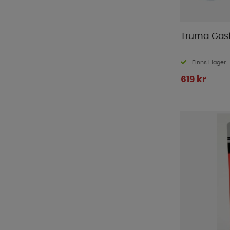
Truma Gasfil
Finns i lager
619 kr