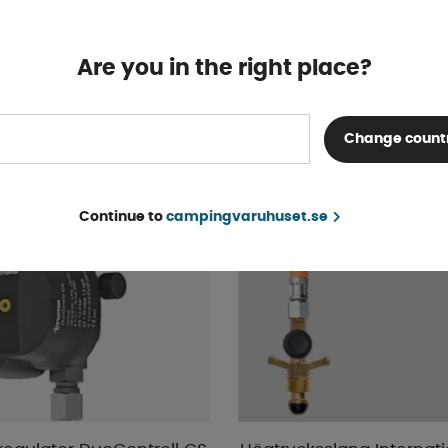
Finns i lager
fr. 21 kr
KÖP!
Are you in the right place?
Change count
Continue to
campingvaruhuset.se