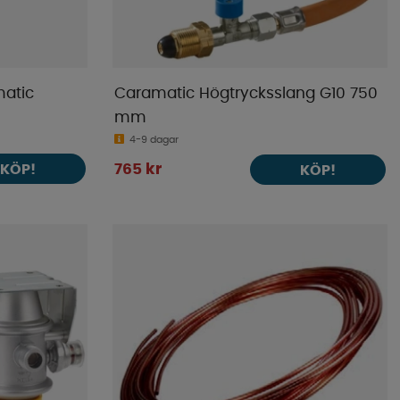
atic
Caramatic Högtrycksslang G10 750
mm
4-9 dagar
KÖP!
765 kr
KÖP!