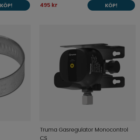
495 kr
KÖP!
KÖP!
Truma Gasregulator Monocontrol
CS