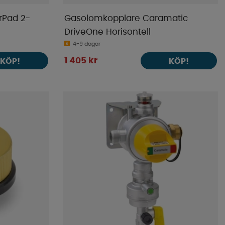
erPad 2-
Gasolomkopplare Caramatic
DriveOne Horisontell
4-9 dagar
1 405 kr
KÖP!
KÖP!