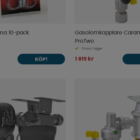
ma 10-pack
Gasolomkopplare Caram
ProTwo
Finns i lager
1 819 kr
KÖP!