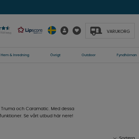
VARUKORG
27016 betyg
Hem & Inredning
Övrigt
Outdoor
Fyndhörnan
från Truma och Caramatic. Med dessa
unktioner. Se vårt utbud här nere!
Sortera