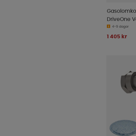
Gasolomko
DriveOne Ve
4-9 dagar
1 405 kr