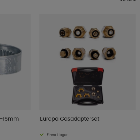
Mest populära
Butikens favoriter
Namn A-Ö
Namn Ö-A
Lägsta pris
Högsta pris
Varumärke
Publiceringsdatum
10-16mm
Europa Gasadapterset
Finns i lager