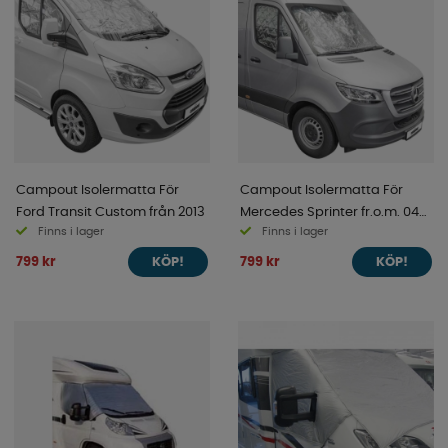
Campout Isolermatta För
Campout Isolermatta För
Ford Transit Custom från 2013
Mercedes Sprinter fr.o.m. 04-
Finns i lager
Finns i lager
2006 t.o.m 2014
799 kr
799 kr
KÖP!
KÖP!