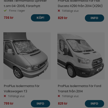
Isoflex Termomatta Sprinter
ProPlus Isolermatta För Fiat
t.om 04-2006, Förarhytt
Ducato X290 från 2014 (X290)
Finns i lager
Tillfälligt slut
736 kr
829 kr
KÖP!
INFO
ProPlus Isolermatta För
ProPlus Isolermatta För Ford
Volkswagen T3
Transit från 2014
Tillfälligt slut
Tillfälligt slut
799 kr
829 kr
INFO
INFO