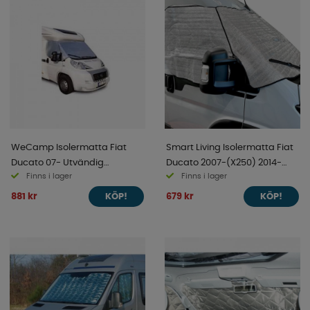
WeCamp Isolermatta Fiat
Smart Living Isolermatta Fiat
Ducato 07- Utvändig
Ducato 2007-(X250) 2014-
Finns i lager
Finns i lager
Montering
(X290)
881 kr
679 kr
KÖP!
KÖP!