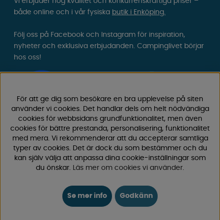
Vi erbjuder hög kvalitet och konkurrenskraftiga priser –
både online och i vår fysiska
butik i Enköping.
Följ oss på Facebook och Instagram för inspiration,
nyheter och exklusiva erbjudanden. Campinglivet börjar
hos oss!
För att ge dig som besökare en bra upplevelse på siten
använder vi cookies. Det handlar dels om helt nödvändiga
cookies för webbsidans grundfunktionalitet, men även
cookies för bättre prestanda, personalisering, funktionalitet
med mera. Vi rekommenderar att du accepterar samtliga
typer av cookies. Det är dock du som bestämmer och du
kan själv välja att anpassa dina cookie-inställningar som
du önskar.
Läs mer om cookies vi använder
.
Se mer info
Godkänn