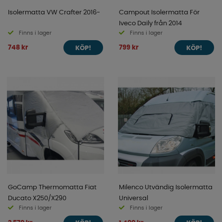
Isolermatta VW Crafter 2016-
Campout Isolermatta För
Iveco Daily från 2014
Finns i lager
Finns i lager
748 kr
799 kr
KÖP!
KÖP!
GoCamp Thermomatta Fiat
Milenco Utvändig Isolermatta
Ducato X250/X290
Universal
Finns i lager
Finns i lager