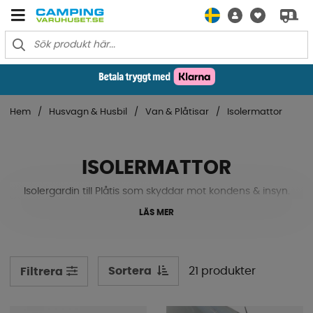
Hem
Husvagn & Husbil
Van & Plåtisar
Isolermattor
ISOLERMATTOR
Isolergardin till Plåtis som skyddar mot kondens & insyn.
LÄS MER
Sortera
21 produkter
Filtrera