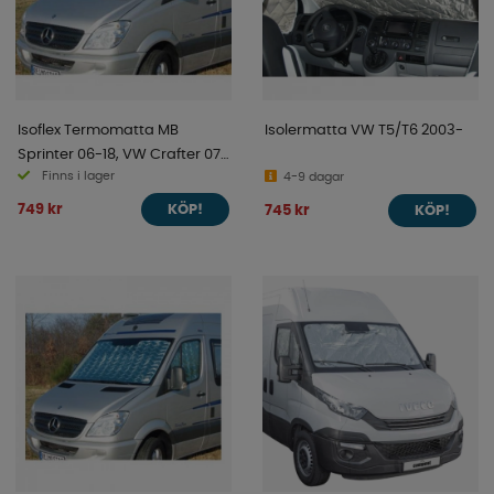
Isoflex Termomatta MB
Isolermatta VW T5/T6 2003-
Sprinter 06-18, VW Crafter 07-
Finns i lager
18
4-9 dagar
749 kr
745 kr
KÖP!
KÖP!