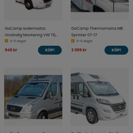
GoCamp Isolermatta
GoCamp Thermomatta MB
Utvändig Montering VW T6,
Sprinter 07-17
T6.1 CARAVELLE
4-9 dagar
4-9 dagar
945 kr
3 099 kr
KÖP!
KÖP!