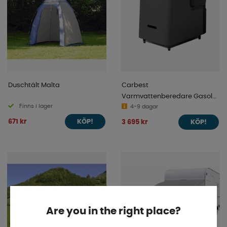
Duschtält Malta
Carbest
Varmvattenberedare Gasol
Finns i lager
30mbar
4-9 dagar
671 kr
3 695 kr
KÖP!
KÖP!
Are you in the right place?