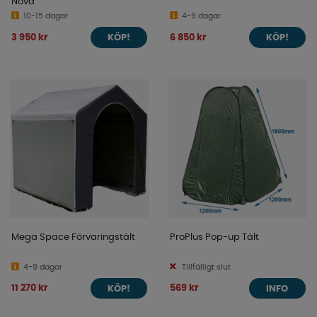
Nova
10-15 dagar
4-9 dagar
3 950 kr
6 850 kr
KÖP!
KÖP!
Mega Space Förvaringstält
ProPlus Pop-up Tält
4-9 dagar
Tillfälligt slut
11 270 kr
569 kr
KÖP!
INFO