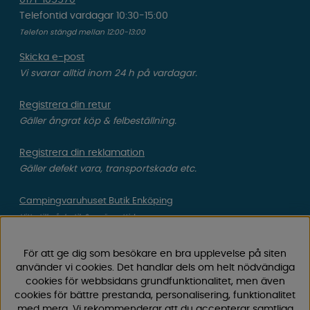
0171-105570
Telefontid vardagar 10:30-15:00
Telefon stängd mellan 12:00-13:00
Skicka e-post
Vi svarar alltid inom 24 h på vardagar.
Registrera din retur
Gäller ångrat köp & felbeställning.
Registrera din reklamation
Gäller defekt vara, transportskada etc.
Campingvaruhuset Butik Enköping
Hitta till vår butik & se öppettider
För att ge dig som besökare en bra upplevelse på siten
Campingvaruhuset
använder vi cookies. Det handlar dels om helt nödvändiga
cookies för webbsidans grundfunktionalitet, men även
cookies för bättre prestanda, personalisering, funktionalitet
Välkommen till Sveriges största utbud av
med mera. Vi rekommenderar att du accepterar samtliga