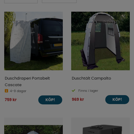
Duschdraperi Portabelt
Duschtält Campalto
Cascate
Finns i lager
4-9 dagar
969 kr
759 kr
KÖP!
KÖP!