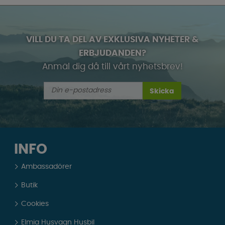
VILL DU TA DEL AV EXKLUSIVA NYHETER &
ERBJUDANDEN?
Anmäl dig då till vårt nyhetsbrev!
Skicka
INFO
Ambassadörer
Butik
Cookies
Elmia Husvagn Husbil