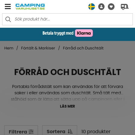
Hem
Förtält & Markiser
Förråd och Duschtält
FÖRRÅD OCH DUSCHTÄLT
Portabla förrådstält som kan användas för att förvara
saker i eller användas som duschtält. Små tält med
ståhöjd som är lätta att sätta upp på campingen eller i
sommarstugan för att kunna duscha utan insyn. Kan
LÄS MER
även användas som tillfälligt förråd.
Sortera
10 produkter
Filtrera