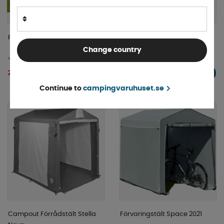
ReimoTent Kökstält Alicante
Cykelförråd XL
Change country
Finns i lager
Finns i lager
2 799 kr
1 350 kr
KÖP!
KÖP!
Continue to
campingvaruhuset.se
Campout Förrådstält Stella
Förvaringstält Space 2021