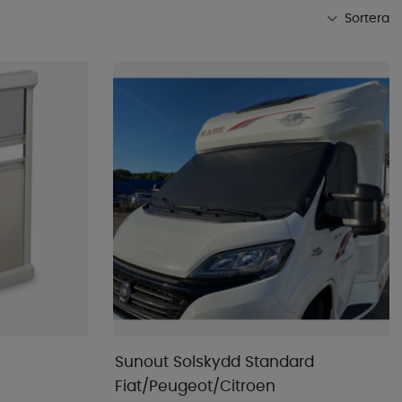
Sortera
Mest populära
Butikens favoriter
Namn A-Ö
Namn Ö-A
Lägsta pris
Högsta pris
Varumärke
Publiceringsdatum
Sunout Solskydd Standard
Fiat/Peugeot/Citroen