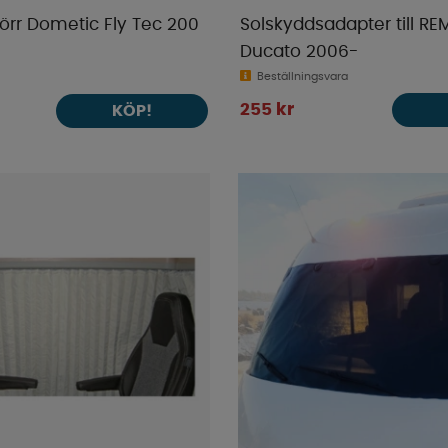
rr Dometic Fly Tec 200
Solskyddsadapter till REM
Ducato 2006-
Beställningsvara
255 kr
KÖP!