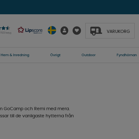
VARUKORG
27023 betyg
Hem & Inredning
Övrigt
Outdoor
Fyndhörnan
en som GoCamp och Remi med mera.
sar till de vanligaste hytterna från