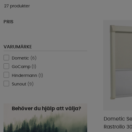
27 produkter
PRIS
VARUMÄRKE
Dometic
(
6
)
GoCamp
(
1
)
Hindermann
(
1
)
Sunout
(
9
)
Behöver du hjälp att välja?
Dometic Sei
Rastrollo 30