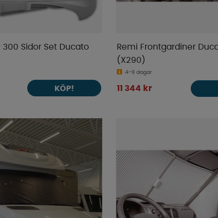
 300 Sidor Set Ducato
Remi Frontgardiner Duca
(X290)
4-9 dagar
KÖP!
11 344 kr