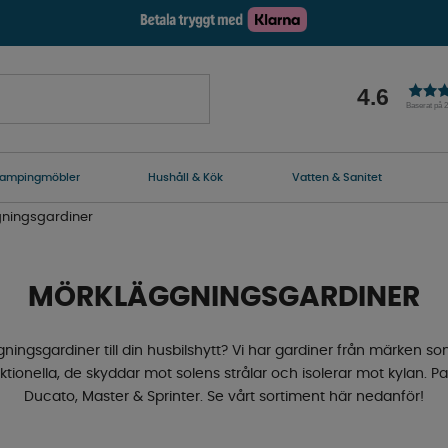
4.6
Baserat på 
ampingmöbler
Hushåll & Kök
Vatten & Sanitet
ningsgardiner
MÖRKLÄGGNINGSGARDINER
ggningsgardiner till din husbilshytt? Vi har gardiner från märk
ionella, de skyddar mot solens strålar och isolerar mot kylan. Pas
Ducato, Master & Sprinter. Se vårt sortiment här nedanför!