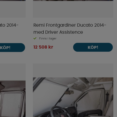
to 2014-
Remi Frontgardiner Ducato 2014-
med Driver Assistence
Finns i lager
12 508 kr
KÖP!
KÖP!