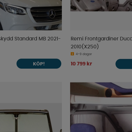
skydd Standard MB 2021-
Remi Frontgardiner Duc
2010(X250)
4-9 dagar
KÖP!
10 799 kr