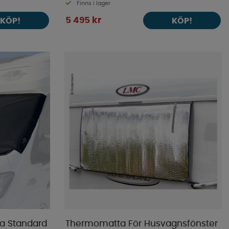
Finns i lager
5 495 kr
KÖP!
KÖP!
ta Standard
Thermomatta För Husvagnsfönster