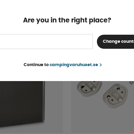
000 Gråvit
Fiat/Peugeot/Citroen
Beställningsvara
Are you in the right place?
2 775 kr
KÖP!
Change count
Continue to
campingvaruhuset.se