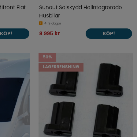
Ifront Fiat
Sunout Solskydd Helintegrerade
Husbilar
4-9 dagar
8 995 kr
KÖP!
KÖP!
50%
LAGERRENSNING