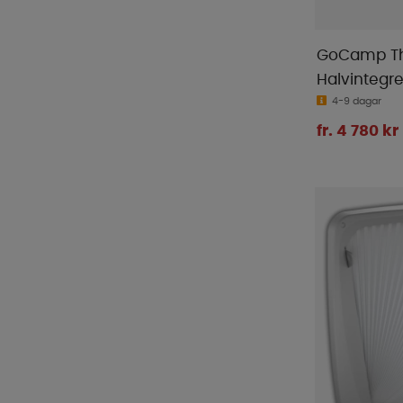
GoCamp Th
Halvintegre
4-9 dagar
fr. 4 780 kr