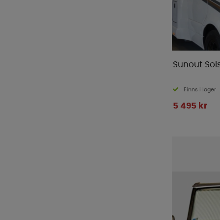
Sunout Sol
Finns i lager
5 495 kr