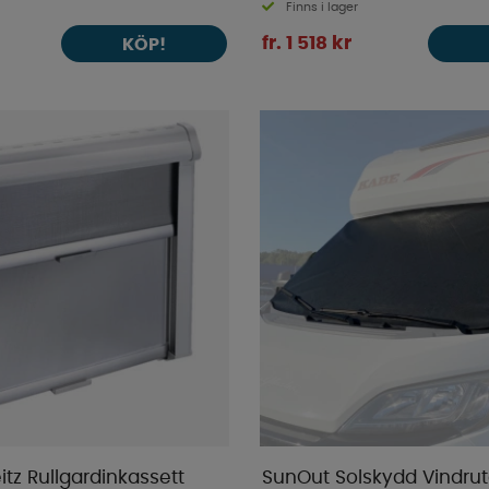
Finns i lager
fr. 1 518 kr
KÖP!
tz Rullgardinkassett
SunOut Solskydd Vindru