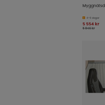
Myggnätsdö
4-9 dagar
5 554 kr
5 846 kr