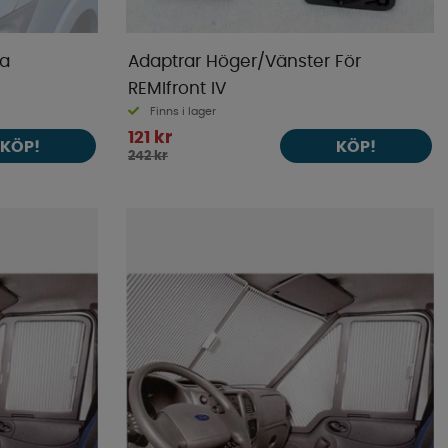
ta
Adaptrar Höger/Vänster För
REMIfront IV
Finns i lager
121 kr
KÖP!
KÖP!
242 kr