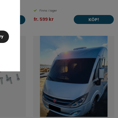
Finns i lager
fr. 599 kr
KÖP!
KÖP!
ry