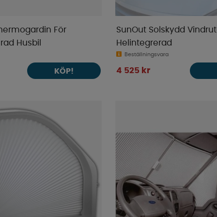
ermogardin För
SunOut Solskydd Vindru
rad Husbil
Helintegrerad
Beställningsvara
4 525 kr
KÖP!