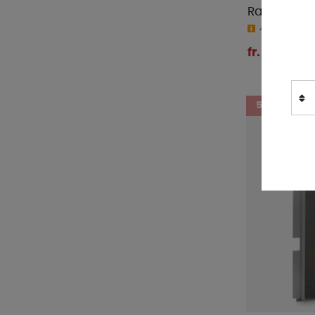
Rastrollo 3
4-9 dagar
fr. 1 615 kr
5%