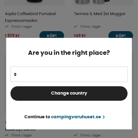
Aqiila Coffeebird Portabel
Termos 1L Med 2st Muggar
Espressomaskin
Finns i lager
Finns i lager
1 579 kr
149 kr
KÖP!
KÖP!
Are you in the right place?
Change country
Continue to
campingvaruhuset.se
Vattenflaska Barnen i
Biltermos 0,35L
Bullerbyn Berså
Finns i lager
Finns i lager