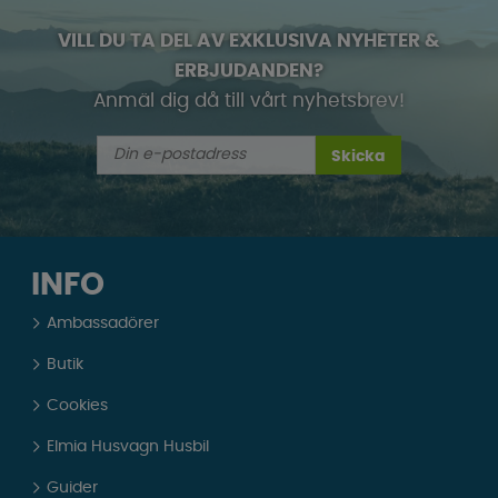
VILL DU TA DEL AV EXKLUSIVA NYHETER &
ERBJUDANDEN?
Anmäl dig då till vårt nyhetsbrev!
Skicka
INFO
Ambassadörer
Butik
Cookies
Elmia Husvagn Husbil
Guider