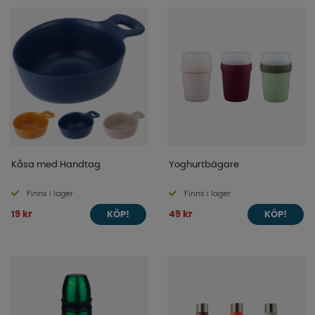
Kåsa med Handtag
Yoghurtbägare
Finns i lager
Finns i lager
19 kr
49 kr
KÖP!
KÖP!