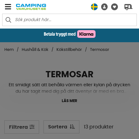
Hem
Hushåll & Kök
Kökstillbehör
Termosar
TERMOSAR
Ett smidigt sätt att behålla värmen eller kylan på drycken
du har tagit med dig på ditt äventyr är med en bra
termos. Vi har termosar i flera utföranden, med motiv,
LÄS MER
olika storlekar och färger. Se här nere!
Sortera
13 produkter
Filtrera