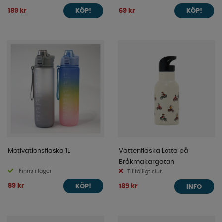
189 kr
69 kr
KÖP!
KÖP!
Motivationsflaska 1L
Vattenflaska Lotta på
Bråkmakargatan
Finns i lager
Tillfälligt slut
89 kr
189 kr
KÖP!
INFO