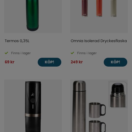
Termos 0,35L
Omnia Isolerad Dryckesflaska
Finns i lager
Finns i lager
69 kr
249 kr
KÖP!
KÖP!