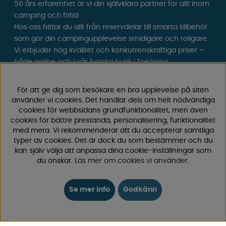
50 års erfarenhet är vi din självklara partner för allt inom
camping och fritid.
Hos oss hittar du allt från reservdelar till smarta tillbehör
som gör din campingupplevelse smidigare och roligare.
Vi erbjuder hög kvalitet och konkurrenskraftiga priser –
både online och i vår fysiska
butik i Enköping.
Följ oss på Facebook och Instagram för inspiration,
För att ge dig som besökare en bra upplevelse på siten
nyheter och exklusiva erbjudanden. Campinglivet börjar
använder vi cookies. Det handlar dels om helt nödvändiga
hos oss!
cookies för webbsidans grundfunktionalitet, men även
cookies för bättre prestanda, personalisering, funktionalitet
med mera. Vi rekommenderar att du accepterar samtliga
typer av cookies. Det är dock du som bestämmer och du
kan själv välja att anpassa dina cookie-inställningar som
du önskar.
Läs mer om cookies vi använder
.
Se mer info
Godkänn