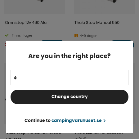
Omnistep 12v 460 Alu
Thule Step Manual 550
Finns i lager
4-9 dagar
3 970 kr
2 614 kr
KÖP!
KÖP!
Are you in the right place?
Change country
Continue to
campingvaruhuset.se
Thule Step V19 G2. 12V. Bredd
Thule LED Kit För Slideout