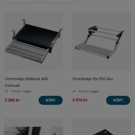
Omnistep slideout 400
Omnistep 12v 550 Alu
manuel
Finns i lager
Finns i lager
2 286 kr
3 970 kr
KÖP!
KÖP!