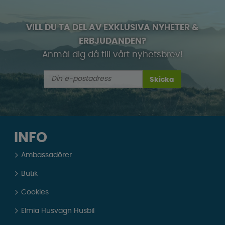
VILL DU TA DEL AV EXKLUSIVA NYHETER &
ERBJUDANDEN?
Anmäl dig då till vårt nyhetsbrev!
Skicka
INFO
Ambassadörer
Butik
Cookies
Elmia Husvagn Husbil