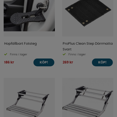
Hopfällbart Fotsteg
ProPlus Clean Step Dörrmatta
Svart
Finns i lager
Finns i lager
186 kr
269 kr
KÖP!
KÖP!