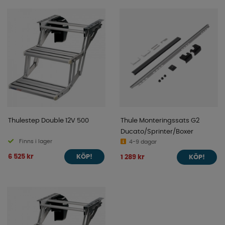
Thulestep Double 12V 500
Thule Monteringssats G2
Ducato/Sprinter/Boxer
Finns i lager
4-9 dagar
6 525 kr
1 289 kr
KÖP!
KÖP!