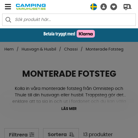
Hem
Husvagn & Husbil
Chassi
Monterade Fotsteg
MONTERADE FOTSTEG
Kolla in våra monterade fotsteg från Omnistep och
Thule till din husvagn eller husbil. Trappsteg gör det
enklare att ta sig in och ut i fordonet och du kan välja
mellan manuell eller automatisk elektrisk in- och
LÄS MER
utfällning. Vi har olika modeller, storlekar och antal
trappsteg för att du ska hitta något som passar just dig
till din nästa campingsemester.
Sortera
13 produkter
Filtrera