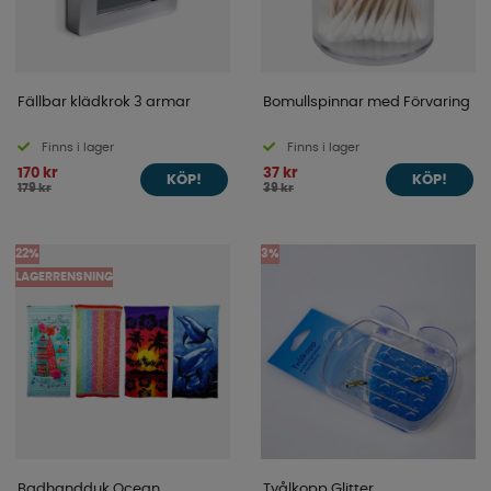
Fällbar klädkrok 3 armar
Bomullspinnar med Förvaring
Finns i lager
Finns i lager
170 kr
37 kr
KÖP!
KÖP!
179 kr
39 kr
22%
3%
LAGERRENSNING
Badhandduk Ocean
Tvålkopp Glitter