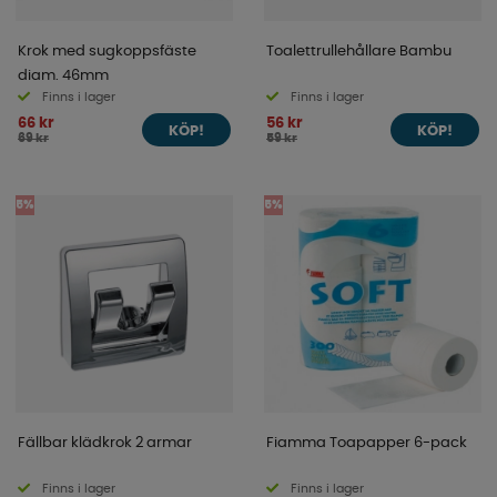
Krok med sugkoppsfäste
Toalettrullehållare Bambu
diam. 46mm
Finns i lager
Finns i lager
66 kr
56 kr
KÖP!
KÖP!
69 kr
59 kr
5%
5%
Fällbar klädkrok 2 armar
Fiamma Toapapper 6-pack
Finns i lager
Finns i lager