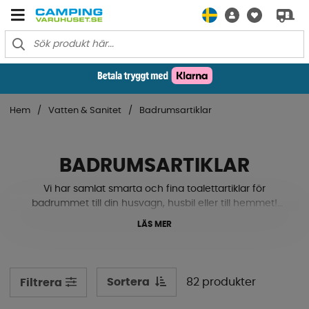
Hem
Vatten & Sanitet
Badrumsartiklar
BADRUMSARTIKLAR
Vi har samlat smarta och fina toalettartiklar för
badrummet till din husvagn, husbil eller till hemmet!
Saker som badrumsmattor, toalettpappershållare,
LÄS MER
toalettborstar, necessärer, förvaringsalternativ med
sugkoppsfäste, handdukshängare, tvålpumpar och
mycket mer. Se vårt sortiment här nere!
Sortera
82 produkter
Filtrera