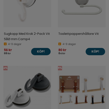
Sugkopp Med Krok 2-Pack Vit
Toalettpappershållare Vit
58Ø mm Camp4
4-9 dagar
4-9 dagar
56 kr
80 kr
KÖP!
KÖP!
59 kr
84 kr
4%
5%