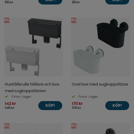
KÖP!
KÖP!
69 kr
29 kr
5%
5%
Hushållsrulle hållare och box
Oval box med sugkoppsfäste
med sugkoppsfästen
Finns i lager
Finns i lager
142 kr
170 kr
KÖP!
KÖP!
149 kr
179 kr
5%
5%