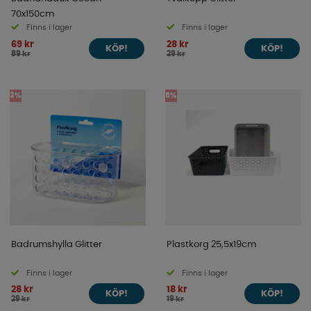
70x150cm
Finns i lager
Finns i lager
69 kr
28 kr
KÖP!
KÖP!
89 kr
29 kr
3%
5%
Badrumshylla Glitter
Plastkorg 25,5x19cm
Finns i lager
Finns i lager
28 kr
18 kr
KÖP!
KÖP!
29 kr
19 kr