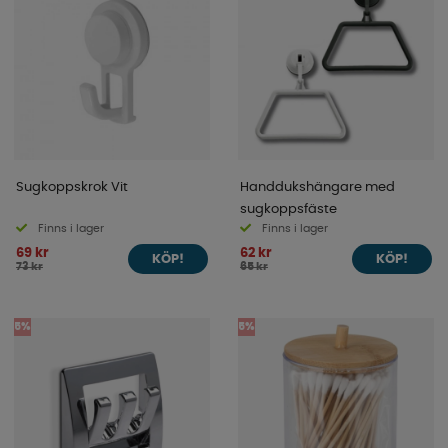
Sugkoppskrok Vit
Handdukshängare med
sugkoppsfäste
Finns i lager
Finns i lager
69 kr
62 kr
KÖP!
KÖP!
73 kr
65 kr
5%
5%