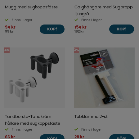
Mugg med sugkoppsfäste
Galghängare med Sugpropp
Ljusgrå
Finns i lager
Finns i lager
94 kr
154 kr
KÖP!
KÖP!
99 kr
162 kr
4%
3%
Tandborste-Tandkräm
Tubklämma 2-st
hållare med sugkoppsfäste
Finns i lager
Finns i lager
66 kr
28 kr