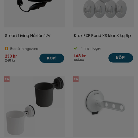
Smart Living Hårfön 12V
Krok EXE Rund XS klar 3 kg 5p
Finns i lager
Beställningsvara
148 kr
233 kr
KÖP!
KÖP!
156 kr
245 kr
5%
5%