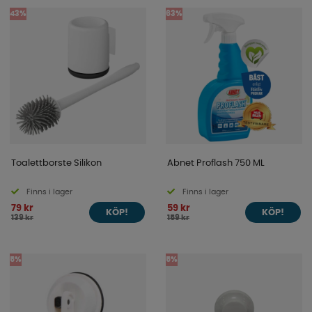
43%
63%
Toalettborste Silikon
Abnet Proflash 750 ML
Finns i lager
Finns i lager
79 kr
59 kr
KÖP!
KÖP!
139 kr
159 kr
5%
5%