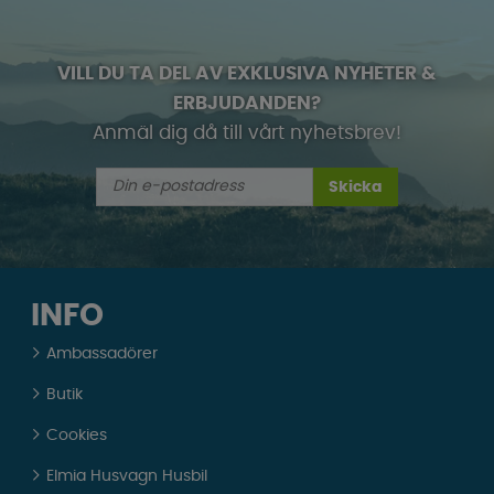
VILL DU TA DEL AV EXKLUSIVA NYHETER &
ERBJUDANDEN?
Anmäl dig då till vårt nyhetsbrev!
Skicka
INFO
Ambassadörer
Butik
Cookies
Elmia Husvagn Husbil