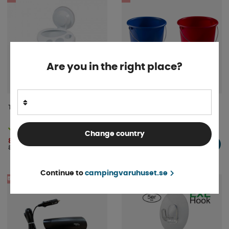
Are you in the right place?
Tandborstmugg Vit
Hink 12L
Finns i lager
Finns i lager
Change country
85 kr
56 kr
KÖP!
KÖP!
89 kr
59 kr
Continue to
campingvaruhuset.se
5%
5%