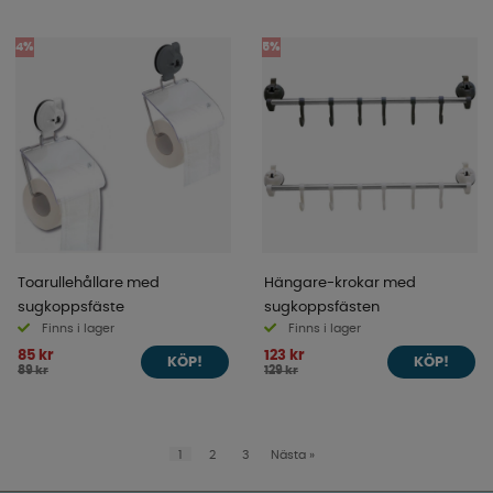
4%
5%
Toarullehållare med
Hängare-krokar med
sugkoppsfäste
sugkoppsfästen
Finns i lager
Finns i lager
85 kr
123 kr
KÖP!
KÖP!
89 kr
129 kr
1
2
3
Nästa
»