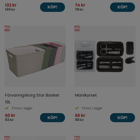
132 kr
74 kr
KÖP!
KÖP!
139 kr
78 kr
5%
4%
Förvaringskorg Star Basket
Manikyrset
19L
Finns i lager
Finns i lager
60 kr
66 kr
KÖP!
KÖP!
63 kr
69 kr
4%
5%