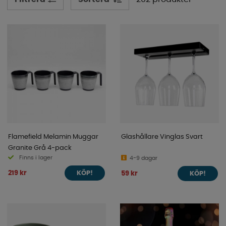
Flamefield Melamin Muggar
Glashållare Vinglas Svart
Granite Grå 4-pack
Finns i lager
4-9 dagar
219 kr
59 kr
KÖP!
KÖP!