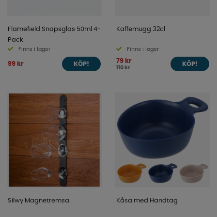
Flamefield Snapsglas 50ml 4-
Kaffemugg 32cl
Pack
Finns i lager
Finns i lager
79 kr
99 kr
KÖP!
KÖP!
110 kr
Silwy Magnetremsa
Kåsa med Handtag