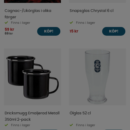
Cognac-/Likörglas i olika
Snapsglas Chrystal 6 cl
färger
Finns i lager
Finns i lager
59 kr
15 kr
KÖP!
KÖP!
69 kr
Dricksmugg Emaljerad Metall
Ölglas 52 cl
350ml 2-pack
Finns i lager
Finns i lager