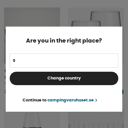
Are you in the right place?
Melaminmuggar Shades Of
Savoy dricksglas 2-pack
Blue 4-Pack
Change country
Finns i lager
Finns i lager
247 kr
169 kr
KÖP!
KÖP!
Continue to
campingvaruhuset.se