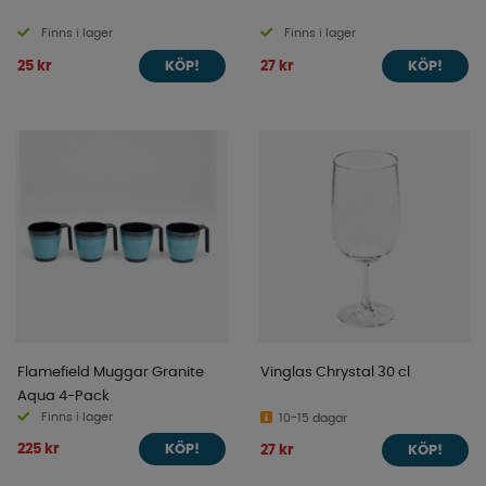
Finns i lager
Finns i lager
25 kr
27 kr
KÖP!
KÖP!
Flamefield Muggar Granite
Vinglas Chrystal 30 cl
Aqua 4-Pack
Finns i lager
10-15 dagar
225 kr
27 kr
KÖP!
KÖP!