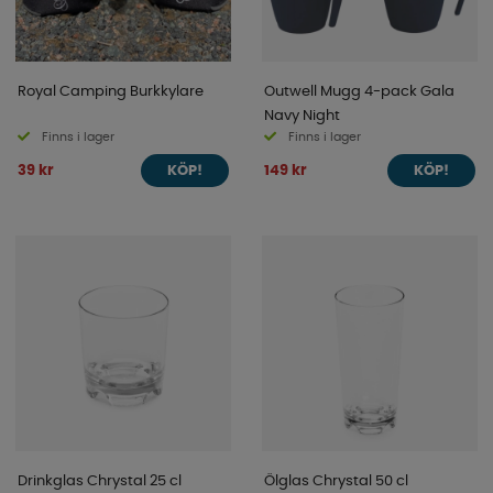
Royal Camping Burkkylare
Outwell Mugg 4-pack Gala
Navy Night
Finns i lager
Finns i lager
39 kr
149 kr
KÖP!
KÖP!
Drinkglas Chrystal 25 cl
Ölglas Chrystal 50 cl