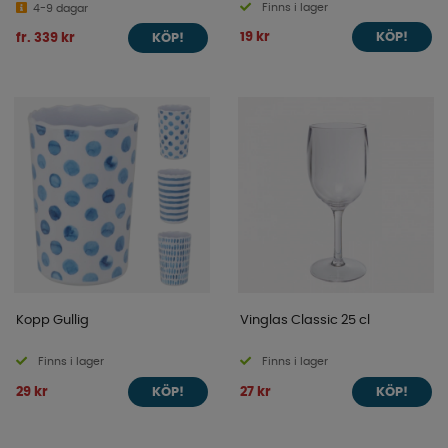
Finns i lager
4-9 dagar
19 kr
fr. 339 kr
KÖP!
KÖP!
Kopp Gullig
Vinglas Classic 25 cl
Finns i lager
Finns i lager
29 kr
27 kr
KÖP!
KÖP!