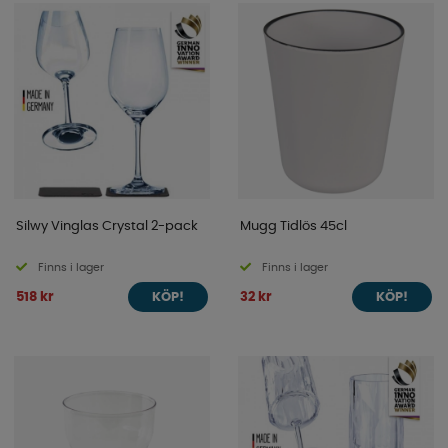
Silwy Vinglas Crystal 2-pack
Mugg Tidlös 45cl
Finns i lager
Finns i lager
518 kr
32 kr
KÖP!
KÖP!