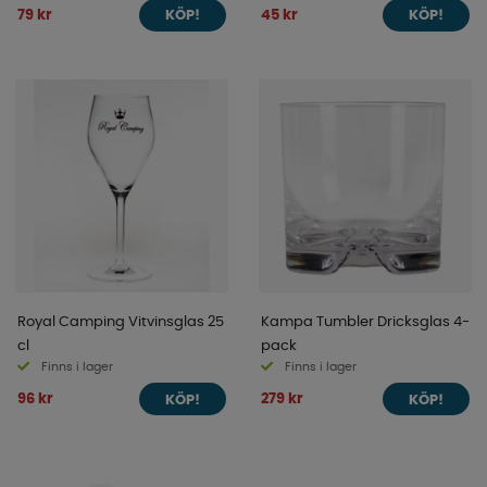
79 kr
45 kr
KÖP!
KÖP!
Royal Camping Vitvinsglas 25
Kampa Tumbler Dricksglas 4-
cl
pack
Finns i lager
Finns i lager
96 kr
279 kr
KÖP!
KÖP!