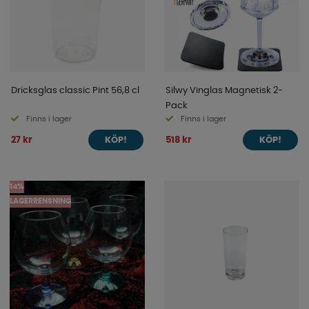
Dricksglas classic Pint 56,8 cl
Silwy Vinglas Magnetisk 2-
Pack
Finns i lager
Finns i lager
27 kr
518 kr
KÖP!
KÖP!
14%
LAGERRENSNING