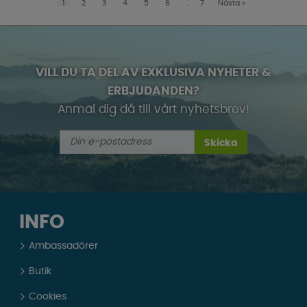
1
2
3
4
5
6
..
7
Nästa
»
VILL DU TA DEL AV EXKLUSIVA NYHETER &
ERBJUDANDEN?
Anmäl dig då till vårt nyhetsbrev!
Skicka
INFO
Ambassadörer
Butik
Cookies