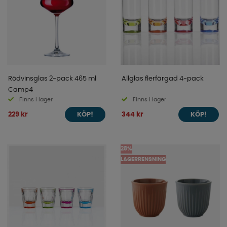
Rödvinsglas 2-pack 465 ml
Allglas flerfärgad 4-pack
Camp4
Finns i lager
Finns i lager
229 kr
344 kr
KÖP!
KÖP!
28%
LAGERRENSNING