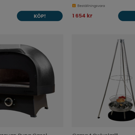
Beställningsvara
1 654 kr
KÖP!