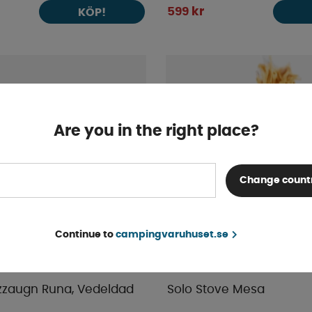
599 kr
KÖP!
Are you in the right place?
Change count
Continue to
campingvaruhuset.se
zzaugn Runa, Vedeldad
Solo Stove Mesa