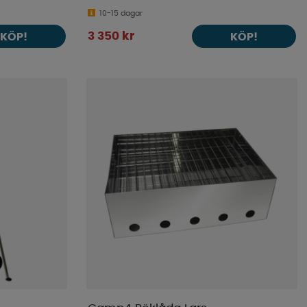
10-15 dagar
3 350 kr
KÖP!
KÖP!