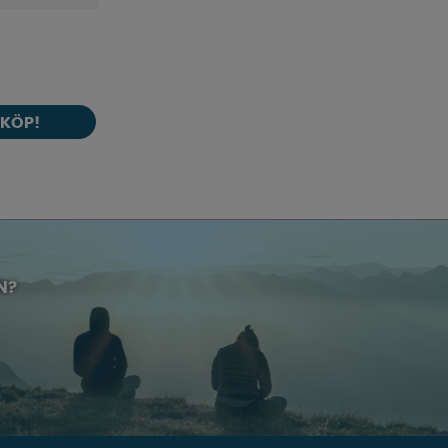
KÖP!
N?