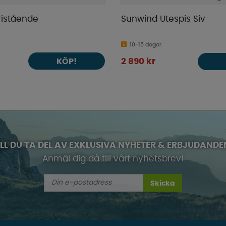
Fristående
Sunwind Utespis Siv
10-15 dagar
KÖP!
2 890 kr
ILL DU TA DEL AV EXKLUSIVA NYHETER & ERBJUDANDE
Anmäl dig då till vårt nyhetsbrev!
Skicka