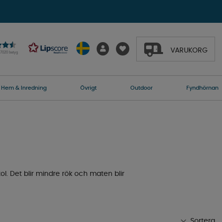
VARUKORG
27020 betyg
Hem & Inredning
Övrigt
Outdoor
Fyndhörnan
 kol. Det blir mindre rök och maten blir
Sortera