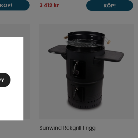
KÖP!
3 412 kr
KÖP!
ry
Sunwind Rökgrill Frigg