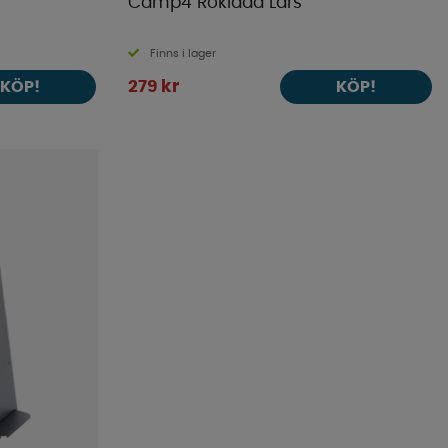
Camp4 Röklåda Lars
Finns i lager
279 kr
KÖP!
KÖP!