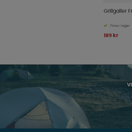
Grillgaller 
Finns i lager
189 kr
V