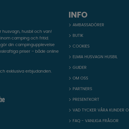
INFO
AMBASSADÖRER
r husvagn, husbil och van!
BUTIK
t inom camping och fritid.
som gör din campingupplevelse
COOKIES
nskraftiga priser – både online
ELMIA HUSVAGN HUSBIL
GUIDER
och exklusiva erbjudanden.
OM OSS
PARTNERS
PRESENTKORT
VAD TYCKER VÅRA KUNDER 
FAQ - VANLIGA FRÅGOR