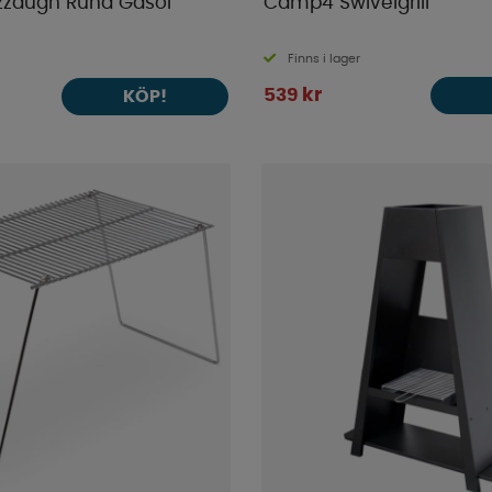
zzaugn Runa Gasol
Camp4 Swivelgrill
Finns i lager
539 kr
KÖP!