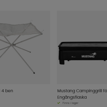
 4 ben
Mustang Campinggrill fö
Engångsflaska
Finns i lager