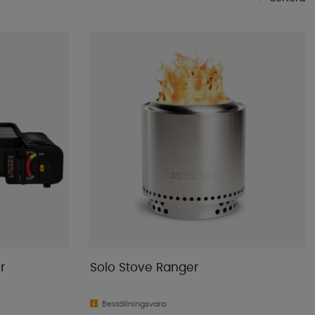
Mest populära
Butikens favoriter
Namn A-Ö
Namn Ö-A
Lägsta pris
Högsta pris
Varumärke
Publiceringsdatum
r
Solo Stove Ranger
Beställningsvara