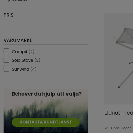
PRIS
VARUMÄRKE
Camp4
(
2
)
Solo Stove
(
2
)
Sunwind
(
4
)
Behöver du hjälp att välja?
Eldnät med
KONTAKTA KUNDTJÄNST
Finns i lager