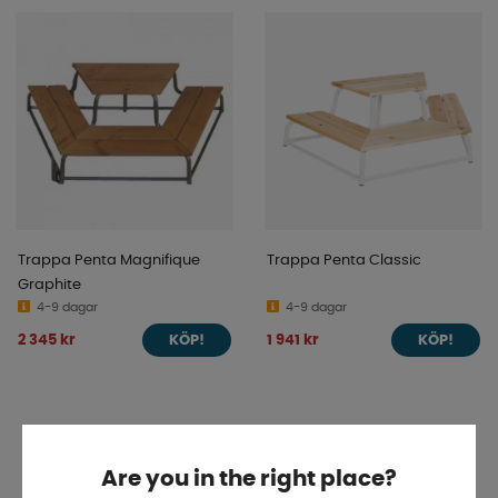
Trappa Penta Magnifique
Trappa Penta Classic
Graphite
4-9 dagar
4-9 dagar
2 345 kr
1 941 kr
KÖP!
KÖP!
Are you in the right place?