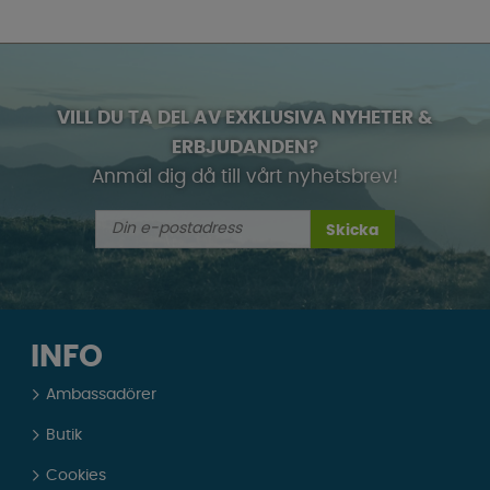
VILL DU TA DEL AV EXKLUSIVA NYHETER &
ERBJUDANDEN?
Anmäl dig då till vårt nyhetsbrev!
Skicka
INFO
Ambassadörer
Butik
Cookies