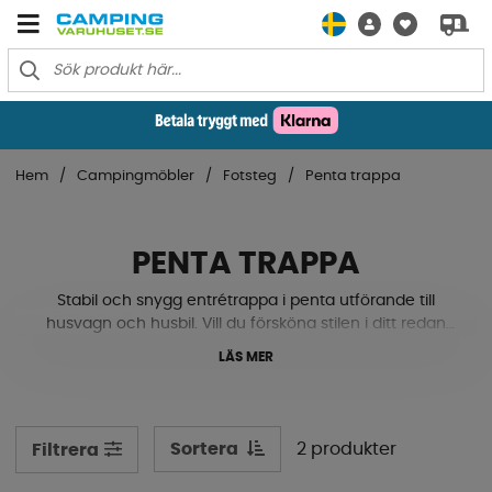
Hem
Campingmöbler
Fotsteg
Penta trappa
PENTA TRAPPA
Stabil och snygg entrétrappa i penta utförande till
husvagn och husbil. Vill du försköna stilen i ditt redan
fina förtält men du vet inte riktigt vad du letar efter? En
LÄS MER
placerad pentatrappa framför din husvagns- eller
husbilsdörr har en stor effekt på interiören och de är
dessutom väldigt kraftigt byggda med sin ram av stål
och vackra träribbor. Se våra modeller här nere!
Sortera
2 produkter
Filtrera