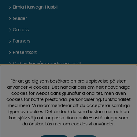
Elmia Husvagn Husbil
Guider
Om oss
Partners
Presentkort
Vad tycker våra kunder om oss?
FAQ - Vanliga frågor
För att ge dig som besökare en bra upplevelse på siten
JOBBA HOS OSS
använder vi cookies. Det handlar dels om helt nödvändiga
cookies för webbsidans grundfunktionalitet, men även
Kataloger
cookies för bättre prestanda, personalisering, funktionalitet
med mera. Vi rekommenderar att du accepterar samtliga
Köpvillkor
typer av cookies. Det är dock du som bestämmer och du
kan själv välja att anpassa dina cookie-inställningar som
Logga in
du önskar.
Läs mer om cookies vi använder
.
KUNDTJÄNST