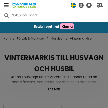
Hem
Förtält & Markiser
Markiser
Vintermarkiser
VINTERMARKIS TILL HUSVAGN
OCH HUSBIL
Att bo i husvagn under vintern är lite annorlunda än
andra årstider, och därför bör man se till att ha rätt
tillbehör till kalla, snöiga och isiga dagar. Just därför har
LÄS MER
vi samlat de bästa vintermarkiserna till din husvagn som
inte bara skyddar mot solens strålar, utan också
markiser i aluminium som förhindrar snösamlingar och
isbildningar under vintersäsongen. Här hittar du även de