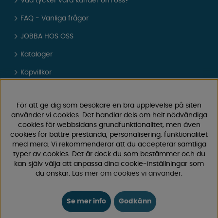
Vad tycker våra kunder om oss?
FAQ - Vanliga frågor
JOBBA HOS OSS
Kataloger
Köpvillkor
Logga in
För att ge dig som besökare en bra upplevelse på siten
KUNDTJÄNST
använder vi cookies. Det handlar dels om helt nödvändiga
cookies för webbsidans grundfunktionalitet, men även
0171-105570
cookies för bättre prestanda, personalisering, funktionalitet
Telefontid vardagar 10:30-15:00
med mera. Vi rekommenderar att du accepterar samtliga
Telefon stängd mellan 12:00-13:00
typer av cookies. Det är dock du som bestämmer och du
kan själv välja att anpassa dina cookie-inställningar som
Skicka e-post
du önskar.
Läs mer om cookies vi använder
.
Vi svarar alltid inom 24 h på vardagar.
Se mer info
Godkänn
Registrera din retur
Gäller ångrat köp & felbeställning.