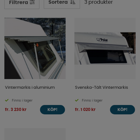
Sortera
3 produkter
Filtrera
ultimata tillbehören för att göra din vintercamping så
enkel och smidig som möjligt.
Vintermarkis i aluminium
Svenska-Tält Vintermarkis
Finns i lager
Finns i lager
fr. 3 230 kr
fr. 1 020 kr
KÖP!
KÖP!