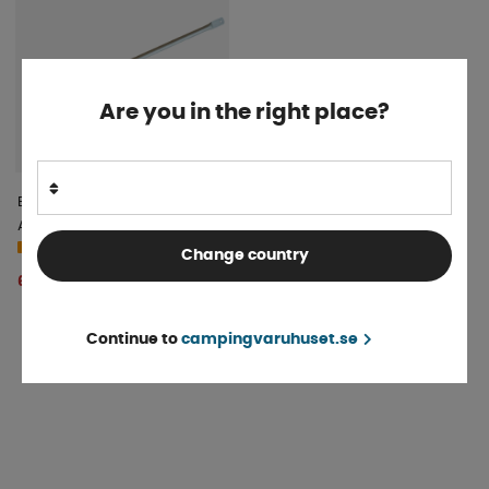
Are you in the right place?
Ben Till Vintermarkis i
Aluminium 1-Pack
4-9 dagar
Change country
600 kr
KÖP!
Continue to
campingvaruhuset.se