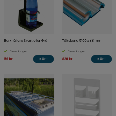
Burkhållare Svart eller Grå
Tältskena 5100 x 38 mm
Finns i lager
Finns i lager
59 kr
829 kr
KÖP!
KÖP!