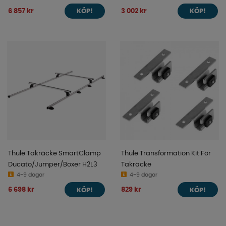
6 857 kr
3 002 kr
KÖP!
KÖP!
Thule Takräcke SmartClamp
Thule Transformation Kit För
Ducato/Jumper/Boxer H2L3
Takräcke
4-9 dagar
4-9 dagar
6 698 kr
829 kr
KÖP!
KÖP!