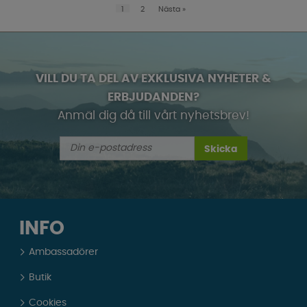
1
2
Nästa
»
VILL DU TA DEL AV EXKLUSIVA NYHETER &
ERBJUDANDEN?
Anmäl dig då till vårt nyhetsbrev!
Skicka
INFO
Ambassadörer
Butik
Cookies