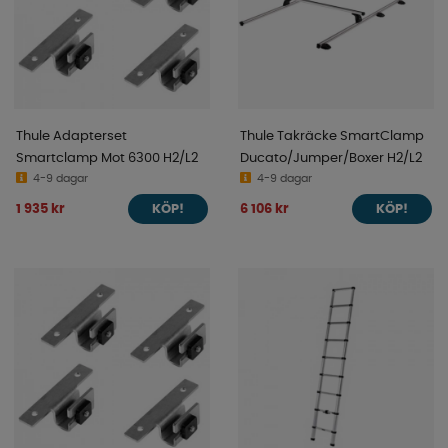
Thule Adapterset
Thule Takräcke SmartClamp
Smartclamp Mot 6300 H2/L2
Ducato/Jumper/Boxer H2/L2
4-9 dagar
4-9 dagar
1 935 kr
6 106 kr
KÖP!
KÖP!