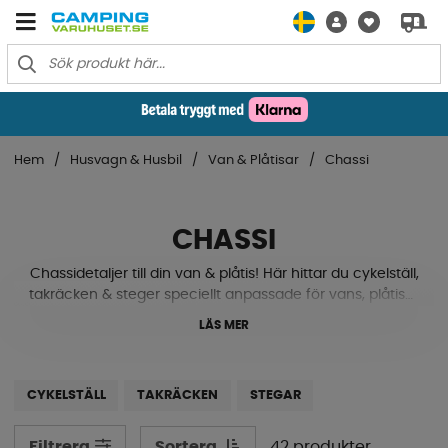
Hem
Husvagn & Husbil
Van & Plåtisar
Chassi
CHASSI
Chassidetaljer till din van & plåtis! Här hittar du cykelställ,
takräcken & steger speciellt anpassade för vans, plåtisar
och minibussar! Hitta dina nya delar och lev det ditt
LÄS MER
bästa vanlife!
CYKELSTÄLL
TAKRÄCKEN
STEGAR
Sortera
42 produkter
Filtrera