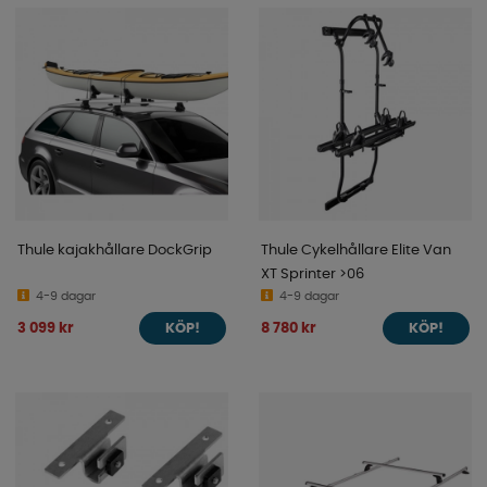
Thule kajakhållare DockGrip
Thule Cykelhållare Elite Van
XT Sprinter >06
4-9 dagar
4-9 dagar
3 099 kr
8 780 kr
KÖP!
KÖP!