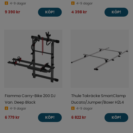
4-9 dagar
4-9 dagar
9 390 kr
4 398 kr
KÖP!
KÖP!
Fiamma Carry-Bike 200 DJ
Thule Takräcke SmartClamp
Van. Deep Black
Ducato/Jumper/Boxer H2L4
4-9 dagar
4-9 dagar
6 779 kr
6 822 kr
KÖP!
KÖP!