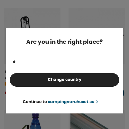
Are you in the right place?
Thule Cykelhållare EasyFold
Thule ProBar Flex Lasthållare
XT3 För 3 cyklar
Change country
4-9 dagar
4-9 dagar
11 690 kr
5 395 kr
KÖP!
KÖP!
Continue to
campingvaruhuset.se