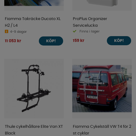
Fiamma Takräcke Ducato XL
ProPlus Organizer
H2 / L4
Servicelucka
Finns i lager
4-9 dagar
159 kr
11 053 kr
KÖP!
KÖP!
Thule cykelhållare Elite Van XT
Fiamma Cykelställ VW T4 för 2
Black
st cyklar