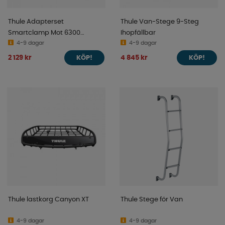
Thule Adapterset
Thule Van-Stege 9-Steg
Smartclamp Mot 6300
Ihopfällbar
H2/L3+L4
4-9 dagar
4-9 dagar
2 129 kr
4 845 kr
KÖP!
KÖP!
Thule lastkorg Canyon XT
Thule Stege för Van
4-9 dagar
4-9 dagar