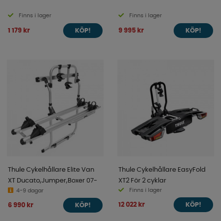
Finns i lager
Finns i lager
1 179 kr
9 995 kr
KÖP!
KÖP!
Thule Cykelhållare Elite Van
Thule Cykelhållare EasyFold
XT Ducato,Jumper,Boxer 07-
XT2 För 2 cyklar
Finns i lager
4-9 dagar
12 022 kr
6 990 kr
KÖP!
KÖP!