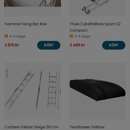
Fiamma Fixing Bar Rail
Thule Cykelhållare Sport G2
Compact
4-9 dagar
4-9 dagar
2 570 kr
3 489 kr
KÖP!
KÖP!
Carbest Vikbar Stege 210 cm
Twistboxes Takbox