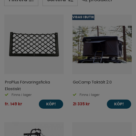
VISAS I BUTIK
ProPlus Förvaringsficka
GoCamp Taktält 2.0
Elastiskt
Finns i lager
Finns i lager
fr. 149 kr
21 335 kr
KÖP!
KÖP!