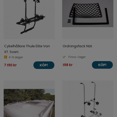
Cykelhållare Thule Elite Van
Ordningsfack Nät
XT. Svart.
Finns i lager
4-9 dagar
198 kr
7 190 kr
KÖP!
KÖP!