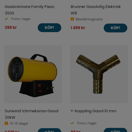
Gasbrännare Family Piezo
Brunner Gasolvåg Elektrisk
3500
W8
Finns i lager
Beställningsvara
359 kr
1 699 kr
KÖP!
KÖP!
Sunwind Värmekanon Gasol
Y-koppling Gasol 10 mm
30kW
Finns i lager
10-15 dagar