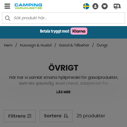
Hem
Husvagn & Husbil
Gasol & Tillbehör
Övrigt
ÖVRIGT
Här har vi samlat smarta hjälpmedel för gasolprodukter,
som tex gasolvåg, level check, adapterset för
gasolflaskor och mer! Se vårt sortiment här nere.
LÄS MER
Sortera
25 produkter
Filtrera