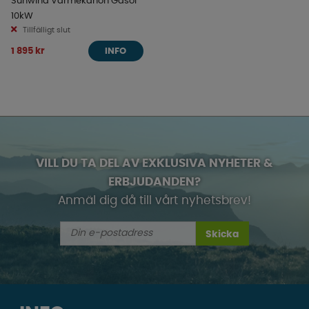
Sunwind Värmekanon Gasol
10kW
Tillfälligt slut
1 895 kr
INFO
VILL DU TA DEL AV EXKLUSIVA NYHETER &
ERBJUDANDEN?
Anmäl dig då till vårt nyhetsbrev!
Skicka