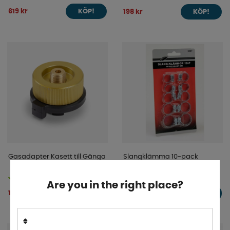
619 kr
198 kr
KÖP!
KÖP!
Gasadapter Kasett till Gänga
Slangklämma 10-pack
Finns i lager
Finns i lager
Are you in the right place?
114 kr
37 kr
KÖP!
KÖP!