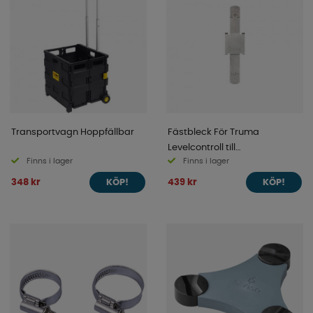
Transportvagn Hoppfällbar
Fästbleck För Truma
Levelcontroll till
Finns i lager
Finns i lager
Aluminiumflaskor
348 kr
439 kr
KÖP!
KÖP!