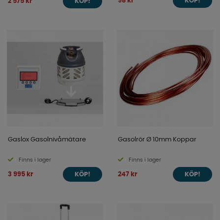
98 kr
2 575 kr
KÖP!
KÖP!
Gaslox Gasolnivåmätare
Gasolrör Ø 10mm Koppar
Finns i lager
Finns i lager
3 995 kr
247 kr
KÖP!
KÖP!