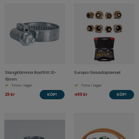
Slangklämma Rostfritt 10-
Europa Gasadapterset
16mm
Finns i lager
Finns i lager
29 kr
495 kr
KÖP!
KÖP!