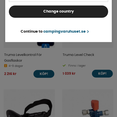
Change country
Continue to
campingvaruhuset.se
Truma Levelkontrol För
Truma Level Check
Gasflaskor
Finns i lager
4-9 dagar
1 039 kr
2 216 kr
KÖP!
KÖP!