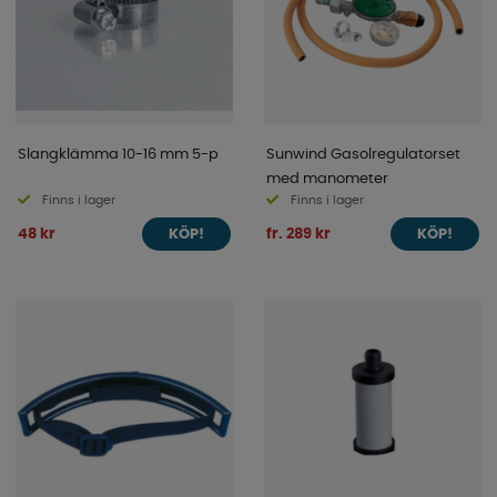
Slangklämma 10-16 mm 5-p
Sunwind Gasolregulatorset
med manometer
Finns i lager
Finns i lager
48 kr
fr. 289 kr
KÖP!
KÖP!