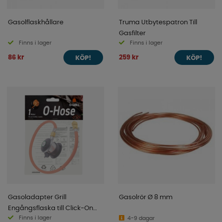
Gasolflaskhållare
Truma Utbytespatron Till
Gasfilter
Finns i lager
Finns i lager
86 kr
259 kr
KÖP!
KÖP!
Gasoladapter Grill
Gasolrör Ø 8 mm
Engångsflaska till Click-On
Finns i lager
30mb
4-9 dagar