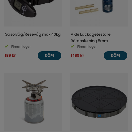
Gasolvåg/Resevåg max 40kg
Alde Läckagetestare
Röranslutning 8mm
Finns i lager
Finns i lager
189 kr
1 169 kr
KÖP!
KÖP!