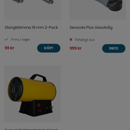
Slangklämma 19 mm 2-Pack
Senso4s Plus Gasolvåg
Finns i lager
Tillfälligt slut
59 kr
995 kr
KÖP!
INFO