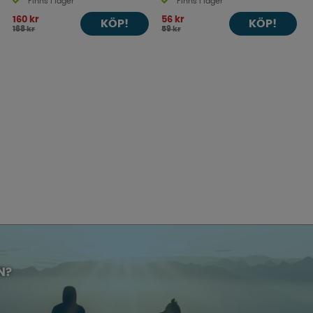
Finns i lager
Finns i lager
160 kr
56 kr
KÖP!
KÖP!
168 kr
59 kr
N?