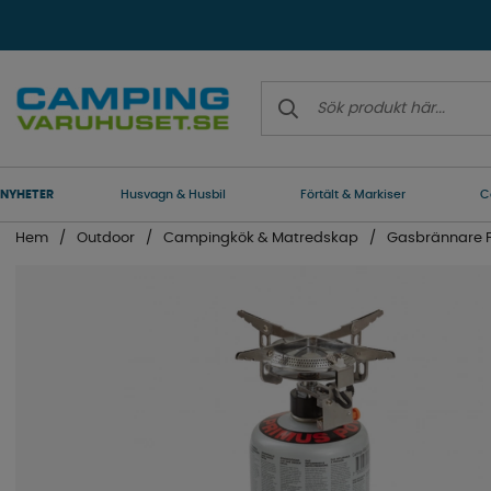
NYHETER
Husvagn & Husbil
Förtält & Markiser
C
Hem
Outdoor
Campingkök & Matredskap
Gasbrännare F