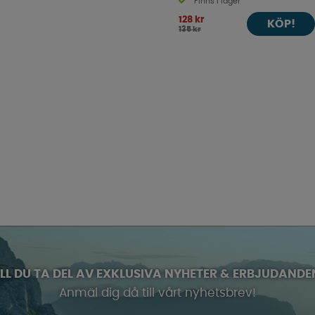
Finns i lager
128 kr
KÖP!
135 kr
ILL DU TA DEL AV EXKLUSIVA NYHETER & ERBJUDANDE
Anmäl dig då till vårt nyhetsbrev!