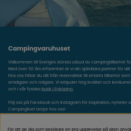
Campingvaruhuset
Välkommen till Sveriges största utbud av campingtillbehör fö
Med över 50 års erfarenhet är vi din självklara partner för all
Hos oss hittar du allt från reservdelar till smarta tillbehör 
smidigare och roligare. Vi erbjuder hög kvalitet och konkurre
och i vår fysiska
butik i Enköping.
Följ oss på Facebook och Instagram för inspiration, nyheter 
Campinglivet börjar hos oss!
För att ge dig som besökare en bra upplevelse på siten anvä