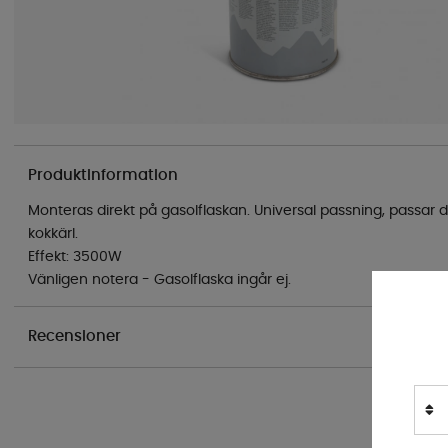
Produktinformation
Monteras direkt på gasolflaskan. Universal passning, passar 
kokkärl.
Effekt: 3500W
Vänligen notera - Gasolflaska ingår ej.
Recensioner