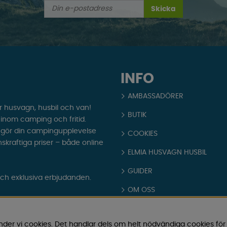
Skicka
INFO
AMBASSADÖRER
r husvagn, husbil och van!
BUTIK
t inom camping och fritid.
som gör din campingupplevelse
COOKIES
nskraftiga priser – både online
ELMIA HUSVAGN HUSBIL
GUIDER
och exklusiva erbjudanden.
OM OSS
PARTNERS
nder vi cookies. Det handlar dels om helt nödvändiga cookies för