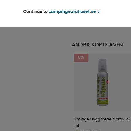
Deluxe
Finns i lager
Continue to
campingvaruhuset.se
KÖP!
2 045 kr
ANDRA KÖPTE ÄVEN
5%
Smidge Myggmedel Spray 75
ml