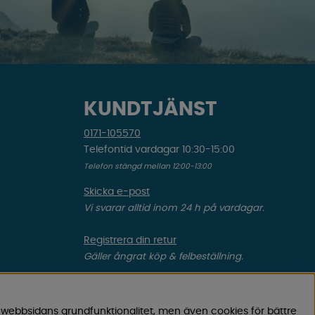
KUNDTJÄNST
0171-105570
Telefontid vardagar 10:30-15:00
Telefon stängd mellan 12:00-13:00
Skicka e-post
Vi svarar alltid inom 24 h på vardagar.
Registrera din retur
Gäller ångrat köp & felbeställning.
Registrera din reklamation
Gäller defekt vara, transportskada etc.
 webbsidans grundfunktionalitet, men även cookies för bättre