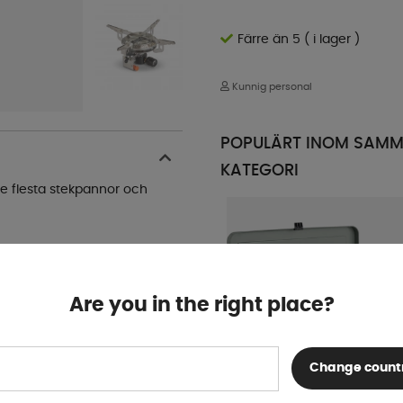
Färre än 5 ( i lager )
Kunnig personal
POPULÄRT INOM SAM
KATEGORI
de flesta stekpannor och
Are you in the right place?
Change count
Cadac Gasolkök 2-cook 3 Pro