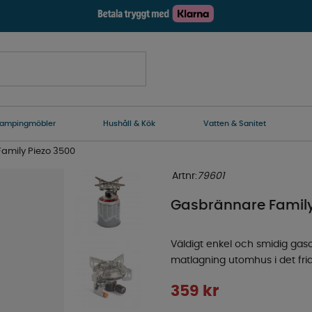
ampingmöbler
Hushåll & Kök
Vatten & Sanitet
amily Piezo 3500
Artnr:
79601
Gasbrännare Family
Väldigt enkel och smidig gaso
matlagning utomhus i det fria.
359
kr