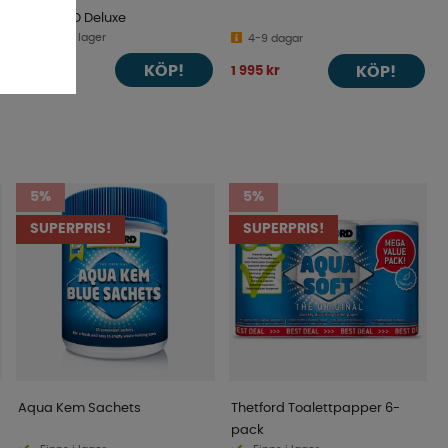
Turbo FFD Deluxe
Finns i lager
4-9 dagar
KÖP!
2 590 kr
KÖP!
1 995 kr
5%
5%
SUPERPRIS!
SUPERPRIS!
Aqua Kem Sachets
Thetford Toalettpapper 6-
pack