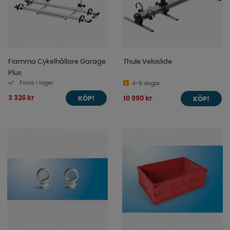
Fiamma Cykelhållare Garage
Thule Veloslide
Plus
Finns i lager
4-9 dagar
3 326 kr
10 990 kr
KÖP!
KÖP!