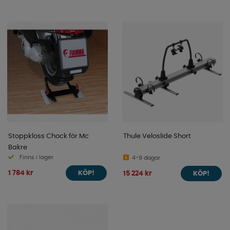
Stoppkloss Chock för Mc
Thule Veloslide Short
Bakre
Finns i lager
4-9 dagar
1 784 kr
15 224 kr
KÖP!
KÖP!