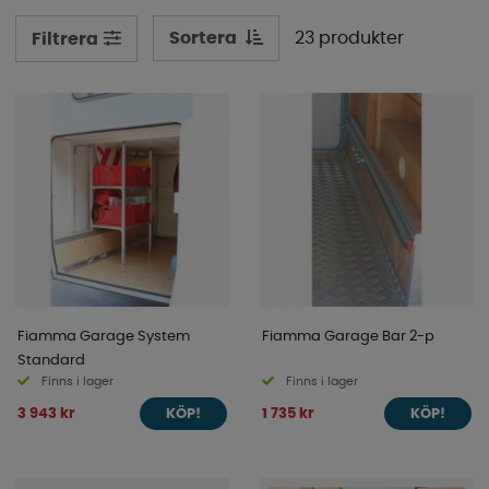
under körning, detta kan användas både i garaget eller i
din husbil, men lämpar sig också för dig som
Sortera
23 produkter
Filtrera
husvagnsägare.
Fiamma Garage System
Fiamma Garage Bar 2-p
Standard
Finns i lager
Finns i lager
3 943 kr
1 735 kr
KÖP!
KÖP!