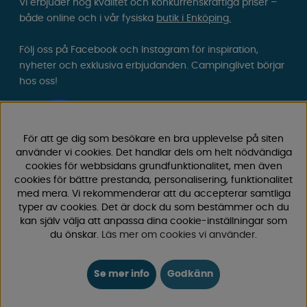
Vi erbjuder hög kvalitet och konkurrenskraftiga priser –
både online och i vår fysiska
butik i Enköping.
Följ oss på Facebook och Instagram för inspiration,
nyheter och exklusiva erbjudanden. Campinglivet börjar
hos oss!
För att ge dig som besökare en bra upplevelse på siten
använder vi cookies. Det handlar dels om helt nödvändiga
cookies för webbsidans grundfunktionalitet, men även
cookies för bättre prestanda, personalisering, funktionalitet
med mera. Vi rekommenderar att du accepterar samtliga
typer av cookies. Det är dock du som bestämmer och du
kan själv välja att anpassa dina cookie-inställningar som
du önskar.
Läs mer om cookies vi använder
.
Se mer info
Godkänn