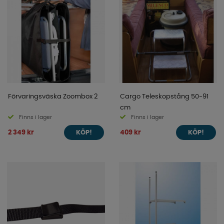
Förvaringsväska Zoombox 2
Cargo Teleskopstång 50-91
cm
Finns i lager
Finns i lager
2 349 kr
409 kr
KÖP!
KÖP!