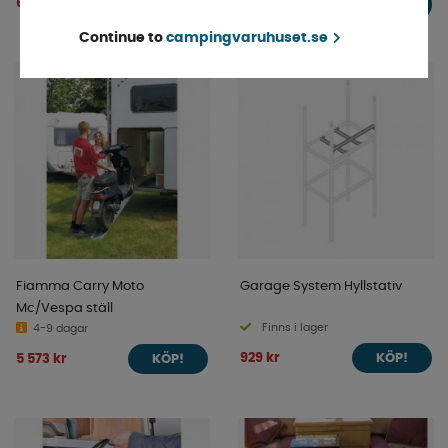
699 kr
7 752 kr
KÖP!
KÖP!
Continue to
campingvaruhuset.se
Fiamma Carry Moto
Garage System Hyllstativ
Mc/Vespa ställ
Finns i lager
4-9 dagar
929 kr
5 573 kr
KÖP!
KÖP!