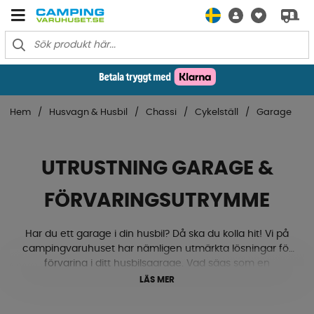
Hem
Husvagn & Husbil
Chassi
Cykelställ
Garage
UTRUSTNING GARAGE &
FÖRVARINGSUTRYMME
Har du ett garage i din husbil? Då ska du kolla hit! Vi på
campingvaruhuset har nämligen utmärkta lösningar för
förvaring i ditt husbilsgarage. Vad sägs som en
teleskopisk utdragbar ramp, förvaringsbox, stoppkloss
LÄS MER
eller hyllstativ? Eller smarta fästsystem för lastutrymmet?
Vi har även teleskopstänger som håller lasten på plats