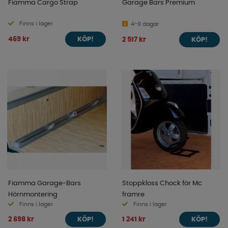
Fiamma Cargo Strap
Garage Bars Premium
Finns i lager
4-9 dagar
469 kr
2 517 kr
KÖP!
KÖP!
Fiamma Garage-Bars
Stoppkloss Chock för Mc
Hörnmontering
framre
Finns i lager
Finns i lager
2 698 kr
1 241 kr
KÖP!
KÖP!