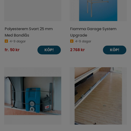
Polyesterem Svart 25 mm
Fiamma Garage System
Med Bandlås
Upgrade
4-9 dagar
4-9 dagar
fr. 50 kr
2 768 kr
KÖP!
KÖP!