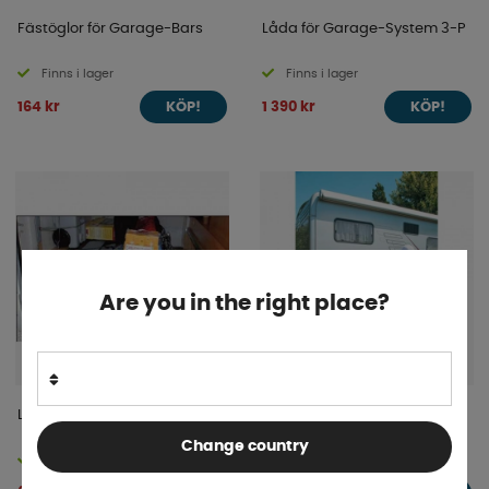
Fästöglor för Garage-Bars
Låda för Garage-System 3-P
Finns i lager
Finns i lager
164 kr
1 390 kr
KÖP!
KÖP!
Are you in the right place?
Luggage bar
Fiamma Carry Motorpro
Change country
Finns i lager
4-9 dagar