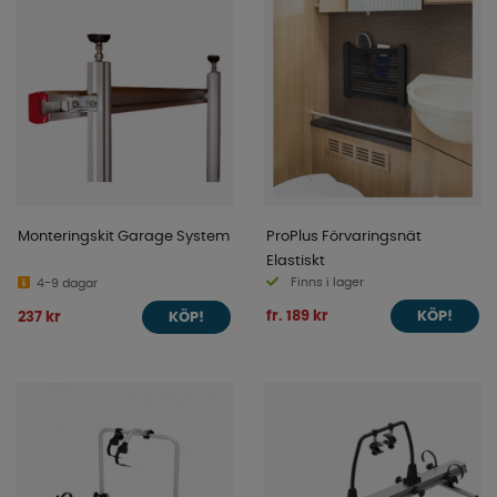
Monteringskit Garage System
ProPlus Förvaringsnät
Elastiskt
Finns i lager
4-9 dagar
fr. 189 kr
237 kr
KÖP!
KÖP!