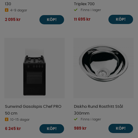
130
Triplex 700
Finns i lager
4-9 dagar
11 695 kr
2 095 kr
KÖP!
KÖP!
Sunwind Gasolspis Chef PRO
Diskho Rund Rostfritt Stål
50 cm
300mm
Finns i lager
10-15 dagar
989 kr
6 245 kr
KÖP!
KÖP!