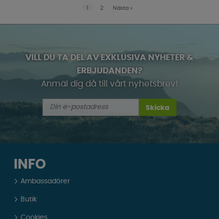
1
2
Nästa
»
VILL DU TA DEL AV EXKLUSIVA NYHETER &
ERBJUDANDEN?
Anmäl dig då till vårt nyhetsbrev!
Skicka
INFO
Ambassadörer
Butik
Cookies