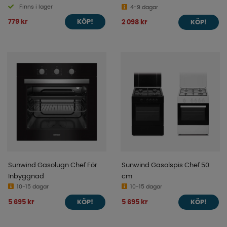
Finns i lager
4-9 dagar
779 kr
2 098 kr
KÖP!
KÖP!
Sunwind Gasolugn Chef För
Sunwind Gasolspis Chef 50
Inbyggnad
cm
10-15 dagar
10-15 dagar
5 695 kr
5 695 kr
KÖP!
KÖP!