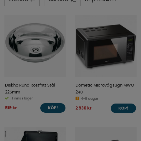
Diskho Rund Rostfritt Stål
Dometic Microvågsugn MWO
225mm
240
Finns i lager
4-9 dagar
519 kr
2 930 kr
KÖP!
KÖP!