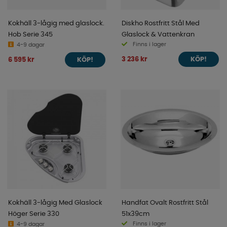
Kokhäll 3-lågig med glaslock.
Diskho Rostfritt Stål Med
Hob Serie 345
Glaslock & Vattenkran
Finns i lager
4-9 dagar
3 236 kr
6 595 kr
KÖP!
KÖP!
Kokhäll 3-lågig Med Glaslock
Handfat Ovalt Rostfritt Stål
Höger Serie 330
51x39cm
Finns i lager
4-9 dagar