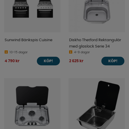
Sunwind Bänkspis Cuisine
Diskho Thetford Rektangulär
med glaslock Serie 34
10-15 dagar
4-9 dagar
4 790 kr
2 625 kr
KÖP!
KÖP!