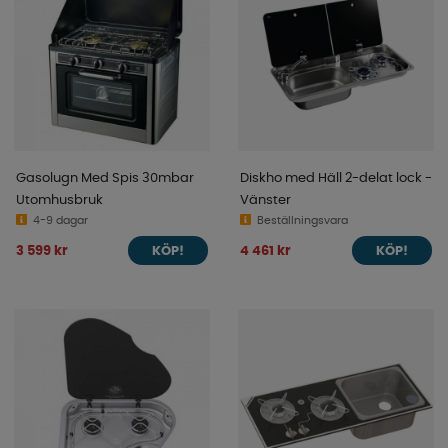
Gasolugn Med Spis 30mbar
Diskho med Häll 2-delat lock -
Utomhusbruk
Vänster
4-9 dagar
Beställningsvara
3 599 kr
4 461 kr
KÖP!
KÖP!