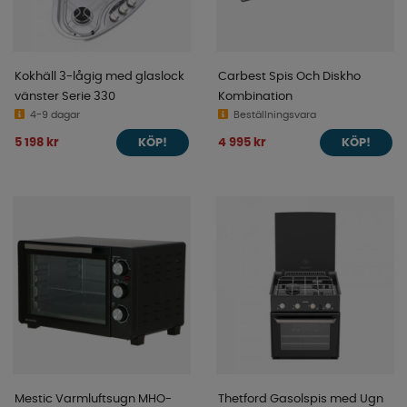
Kokhäll 3-lågig med glaslock
Carbest Spis Och Diskho
vänster Serie 330
Kombination
4-9 dagar
Beställningsvara
5 198 kr
4 995 kr
KÖP!
KÖP!
Mestic Varmluftsugn MHO-
Thetford Gasolspis med Ugn