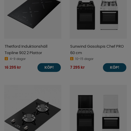
Thetford Induktionshäll
Sunwind Gasolspis Chef PRO
Topline 902 2 Plattor
60 cm
4-9 dagar
10-15 dagar
16 295 kr
7 295 kr
KÖP!
KÖP!