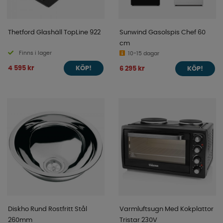
Thetford Glashäll TopLine 922
Sunwind Gasolspis Chef 60
cm
Finns i lager
10-15 dagar
4 595 kr
6 295 kr
KÖP!
KÖP!
Diskho Rund Rostfritt Stål
Varmluftsugn Med Kokplattor
260mm
Tristar 230V