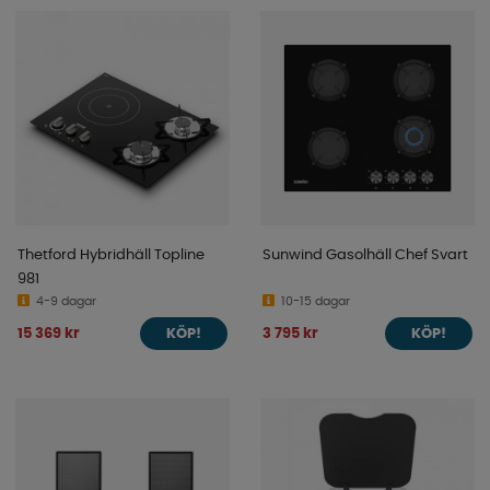
Thetford Hybridhäll Topline
Sunwind Gasolhäll Chef Svart
981
4-9 dagar
10-15 dagar
15 369 kr
3 795 kr
KÖP!
KÖP!