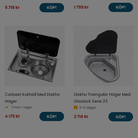
1 795 kr
5 718 kr
KÖP!
KÖP!
Carbest Kokhäll Med Diskho
Diskho Triangulär Höger Med
Höger
Glaslock Serie 33
Finns i lager
4-9 dagar
4 175 kr
2 716 kr
KÖP!
KÖP!