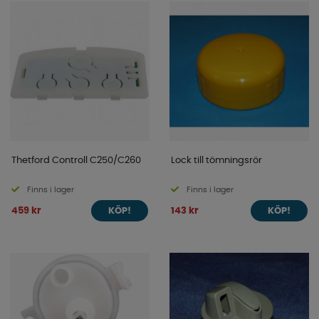
Thetford Controll C250/C260
Lock till tömningsrör
Finns i lager
Finns i lager
459 kr
143 kr
KÖP!
KÖP!