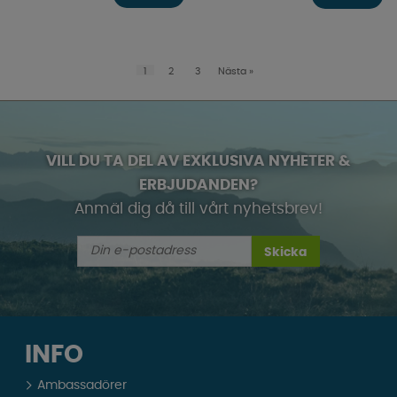
1
2
3
Nästa
»
VILL DU TA DEL AV EXKLUSIVA NYHETER &
ERBJUDANDEN?
Anmäl dig då till vårt nyhetsbrev!
Skicka
INFO
Ambassadörer