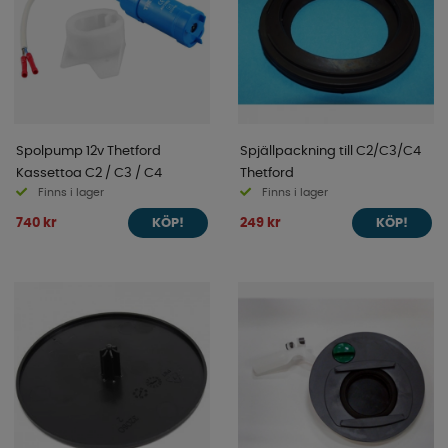
Spolpump 12v Thetford
Spjällpackning till C2/C3/C4
Kassettoa C2 / C3 / C4
Thetford
Finns i lager
Finns i lager
740 kr
249 kr
KÖP!
KÖP!