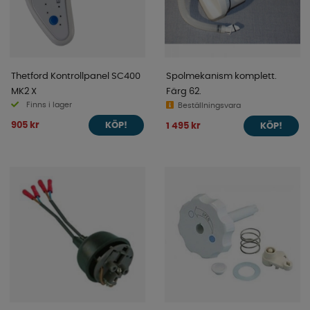
Thetford Kontrollpanel SC400
Spolmekanism komplett.
MK2 X
Färg 62.
Finns i lager
Beställningsvara
905 kr
1 495 kr
KÖP!
KÖP!