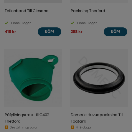
Teflonband Till Clesana
Packning Thetford
Finns i lager
Finns i lager
419 kr
298 kr
KÖP!
KÖP!
Påfyllningstratt till C402
Dometic Huvudpackning Till
Thetford
Toatank
Beställningsvara
4-9 dagar