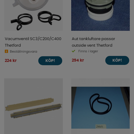
Vacumventil SC3/C200/C400
Aut tankluftare passar
Thetford
outside vent Thetford
Finns i lager
Beställningsvara
294 kr
224 kr
KÖP!
KÖP!