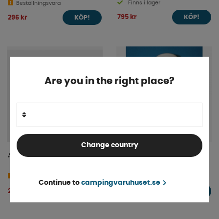
Finns i lager
Beställningsvara
795 kr
296 kr
KÖP!
KÖP!
Are you in the right place?
Change country
Anti Glid Till Clesana Toalett
Bälgpump till Portta-Potti
4-9 dagar
4-9 dagar
Continue to
campingvaruhuset.se
239 kr
229 kr
KÖP!
KÖP!