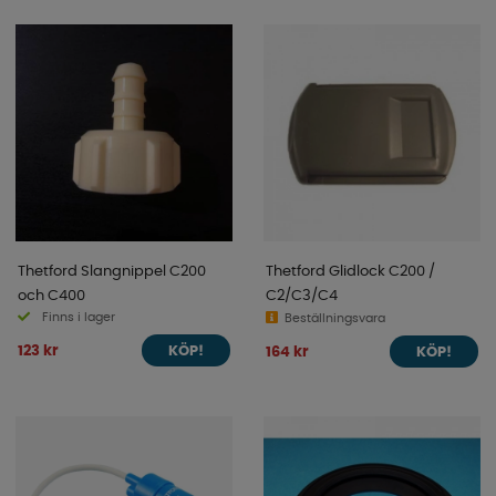
Thetford Slangnippel C200
Thetford Glidlock C200 /
och C400
C2/C3/C4
Finns i lager
Beställningsvara
123 kr
164 kr
KÖP!
KÖP!