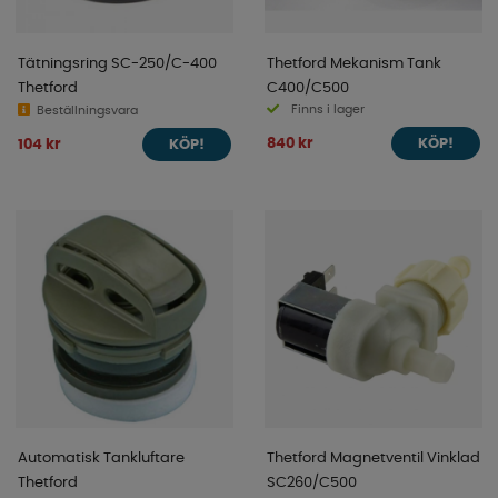
Tätningsring SC-250/C-400
Thetford Mekanism Tank
Thetford
C400/C500
Finns i lager
Beställningsvara
840 kr
104 kr
KÖP!
KÖP!
Automatisk Tankluftare
Thetford Magnetventil Vinklad
Thetford
SC260/C500