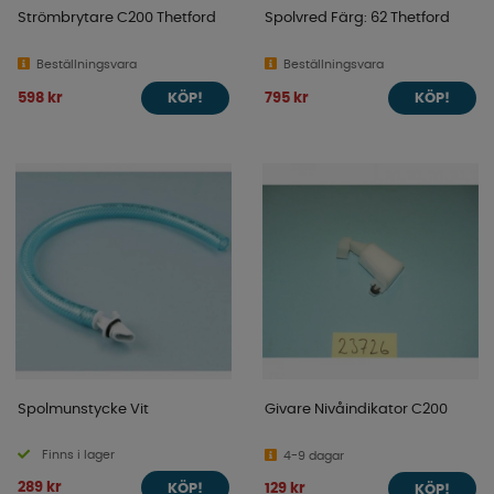
Strömbrytare C200 Thetford
Spolvred Färg: 62 Thetford
Beställningsvara
Beställningsvara
598 kr
795 kr
KÖP!
KÖP!
Spolmunstycke Vit
Givare Nivåindikator C200
Finns i lager
4-9 dagar
289 kr
129 kr
KÖP!
KÖP!