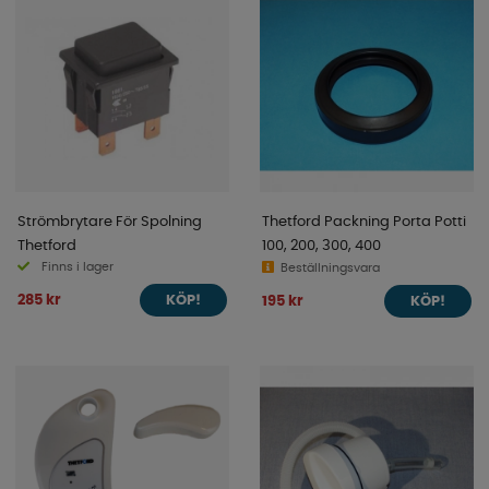
Strömbrytare För Spolning
Thetford Packning Porta Potti
Thetford
100, 200, 300, 400
Finns i lager
Beställningsvara
285 kr
195 kr
KÖP!
KÖP!