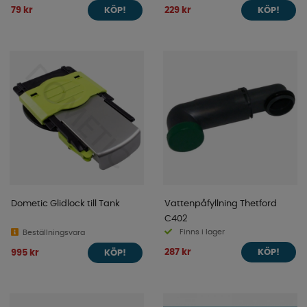
79 kr
229 kr
KÖP!
KÖP!
Dometic Glidlock till Tank
Vattenpåfyllning Thetford
C402
Finns i lager
Beställningsvara
287 kr
995 kr
KÖP!
KÖP!