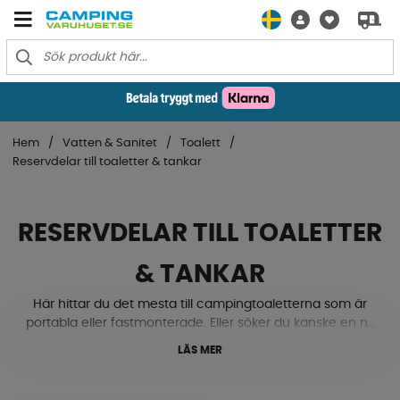
Hem
Vatten & Sanitet
Toalett
Reservdelar till toaletter & tankar
RESERVDELAR TILL TOALETTER
& TANKAR
Här hittar du det mesta till campingtoaletterna som är
portabla eller fastmonterade. Eller söker du kanske en ny
packning på din avfallstank? Vi har det mesta till märken
LÄS MER
som Thetford och Dometic. Bland annat
huvudpackning, bälgpump, avluftare, täckring,
doseringskopp, beslag, hjul, glidlock, tömningsrör,