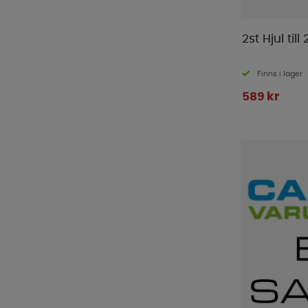
2st Hjul til
Finns i lager
589 kr