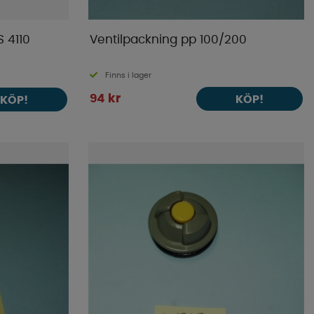
S 4110
Ventilpackning pp 100/200
Finns i lager
94 kr
KÖP!
KÖP!