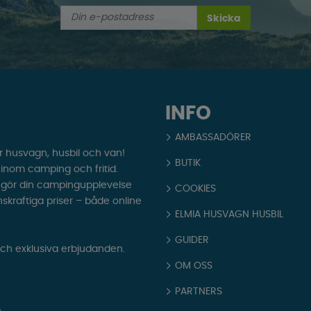
Skicka
INFO
AMBASSADÖRER
r husvagn, husbil och van!
BUTIK
t inom camping och fritid.
som gör din campingupplevelse
COOKIES
nskraftiga priser – både online
ELMIA HUSVAGN HUSBIL
GUIDER
och exklusiva erbjudanden.
OM OSS
PARTNERS