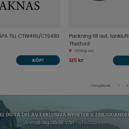
PA TILL CTW4110/CTS4110
Packning till aut. tanklu
Thetford
Tillfälligt slut
KÖP!
125 kr
«
Föregående
1
2
ILL DU TA DEL AV EXKLUSIVA NYHETER & ERBJUDANDE
Anmäl dig då till vårt nyhetsbrev!