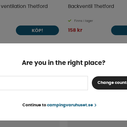
 ventilation Thetford
Backventil Thetford
Finns i lager
158 kr
KÖP!
Are you in the right place?
Change count
Continue to
campingvaruhuset.se