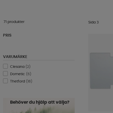
71 produkter
Sida 3
PRIS
VARUMÄRKE
Clesana
(
2
)
Dometic
(
6
)
Thetford
(
18
)
Behöver du hjälp att välja?