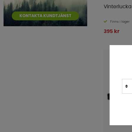
Vinterlucka
KONTAKTA KUNDTJÄNST
Finns i lager
395 kr