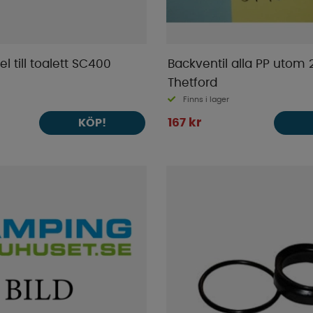
l till toalett SC400
Backventil alla PP utom
Thetford
Finns i lager
167 kr
KÖP!