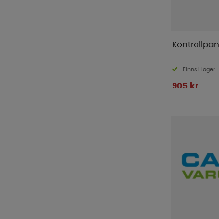
Kontrollpane
Finns i lager
905 kr