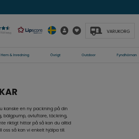
VARUKORG
27016 betyg
Hem & Inredning
Övrigt
Outdoor
Fyndhörnan
NKAR
 du kanske en ny packning på din
 bälgpump, avluftare, täckring,
 riktigt hittar på så kan du alltid
 oss så kan vi enkelt hjälpa till.