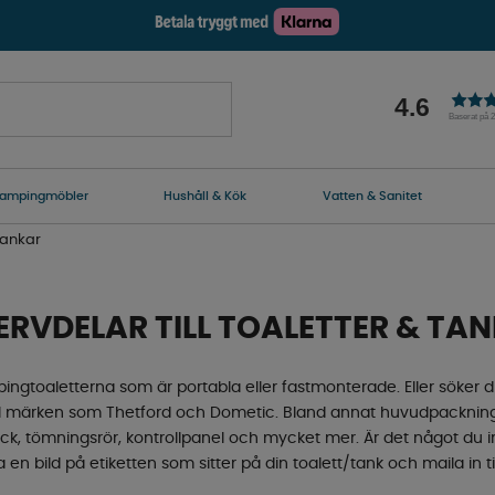
4.6
Baserat på 
ampingmöbler
Hushåll & Kök
Vatten & Sanitet
 tankar
ERVDELAR TILL TOALETTER & TA
mpingtoaletterna som är portabla eller fastmonterade. Eller söker
till märken som Thetford och Dometic. Bland annat huvudpackning,
ock, tömningsrör, kontrollpanel och mycket mer. Är det något du inte
Ta en bild på etiketten som sitter på din toalett/tank och maila in till