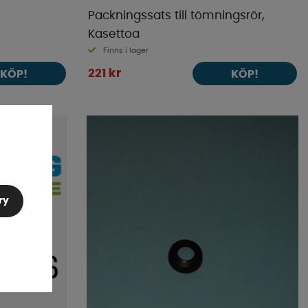
Packningssats till tömningsrör,
Kasettoa
Finns i lager
221 kr
KÖP!
KÖP!
ry