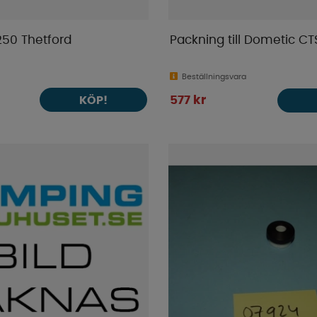
l 250 Thetford
Packning till Dometic CT
Beställningsvara
KÖP!
577 kr