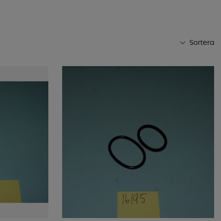
Sortera
Mest populära
Butikens favoriter
Namn A-Ö
Namn Ö-A
Lägsta pris
Högsta pris
Varumärke
Publiceringsdatum