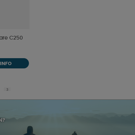
ftare C250
INFO
3
N?