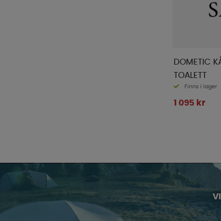
DOMETIC KÅ
TOALETT
Finns i lager
1 095 kr
V