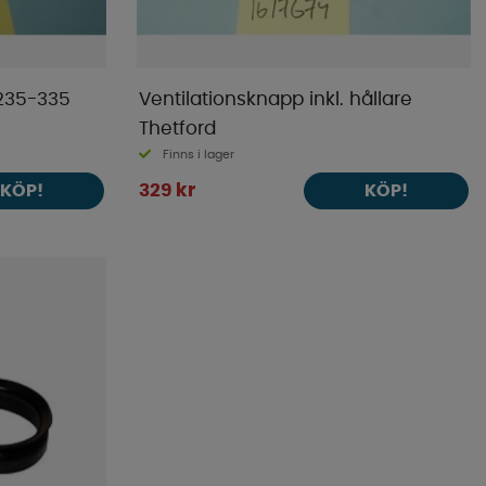
 235-335
Ventilationsknapp inkl. hållare
Thetford
Finns i lager
329 kr
KÖP!
KÖP!