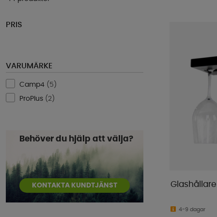
PRIS
VARUMÄRKE
Camp4
(
5
)
ProPlus
(
2
)
Behöver du hjälp att välja?
Glashållare
KONTAKTA KUNDTJÄNST
4-9 dagar