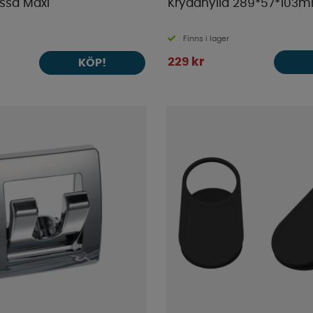
essa Maxi
Kryddhylla 289*57*103
Finns i lager
229 kr
KÖP!