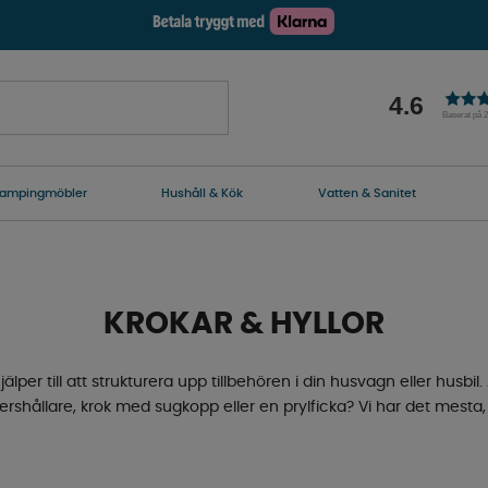
4.6
Baserat på 
ampingmöbler
Hushåll & Kök
Vatten & Sanitet
KROKAR & HYLLOR
er till att strukturera upp tillbehören i din husvagn eller husbil. 
rshållare, krok med sugkopp eller en prylficka? Vi har det mesta,