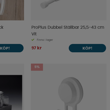
ck
ProPlus Dubbel Ställbar 25,5-43 cm
Vit
Finns i lager
97 kr
KÖP!
KÖP!
5%