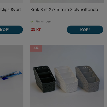
clips Svart
Krok 8 st 27x15 mm Självhäftande
Finns i lager
29 kr
KÖP!
KÖP!
4%