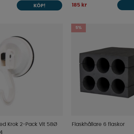
185 kr
KÖP!
5%
d Krok 2-Pack Vit 58Ø
Flaskhållare 6 flaskor
4