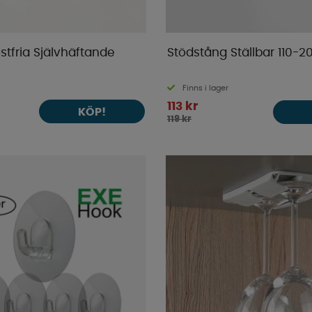
ostfria Självhäftande
Stödstång Ställbar 110-
Finns i lager
113 kr
KÖP!
119 kr