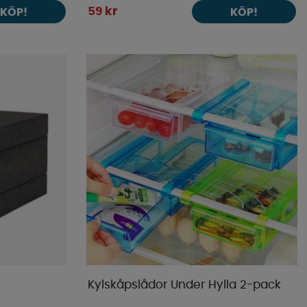
59 kr
KÖP!
KÖP!
Kylskåpslådor Under Hylla 2-pack