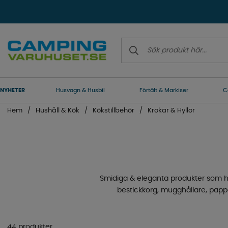
NYHETER
Husvagn & Husbil
Förtält & Markiser
C
Hem
Hushåll & Kök
Kökstillbehör
Krokar & Hyllor
Smidiga & eleganta produkter som hjälp
bestickkorg, mugghållare, pappe
44 produkter