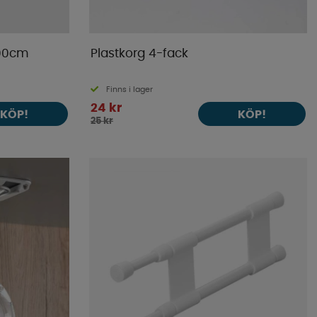
200cm
Plastkorg 4-fack
Finns i lager
24 kr
KÖP!
KÖP!
25 kr