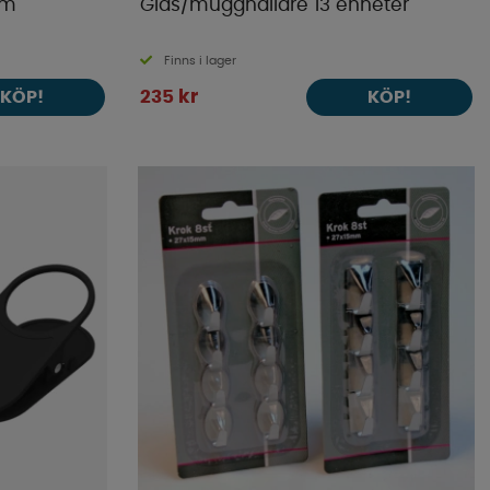
mm
Glas/mugghållare 13 enheter
Finns i lager
235 kr
KÖP!
KÖP!