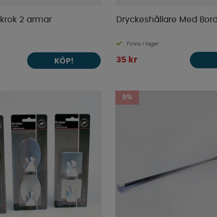
dkrok 2 armar
Dryckeshållare Med Bord
Finns i lager
35 kr
KÖP!
5%