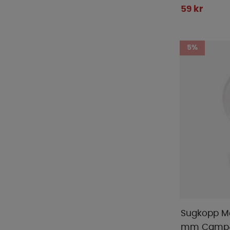
59 kr
5%
Sugkopp Me
mm Camp