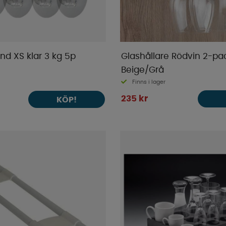
nd XS klar 3 kg 5p
Glashållare Rödvin 2-pa
Beige/Grå
Finns i lager
235 kr
KÖP!