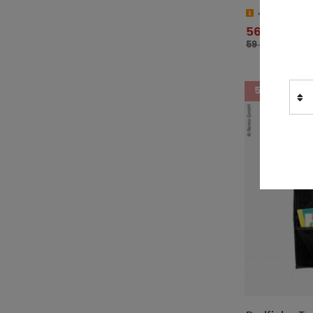
4-9 dagar
56 kr
59 kr
5%