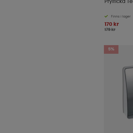
Prylficka T
Finns i lager
170 kr
179 kr
5%