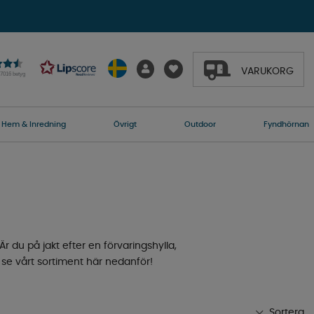
VARUKORG
27016 betyg
Hem & Inredning
Övrigt
Outdoor
Fyndhörnan
Är du på jakt efter en förvaringshylla,
 se vårt sortiment här nedanför!
Sortera