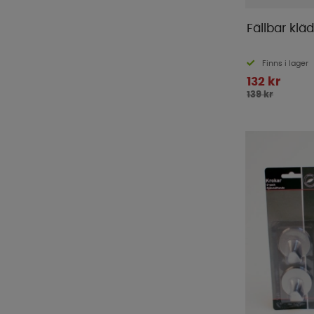
Fällbar klä
Finns i lager
132 kr
139 kr