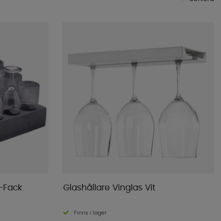
Mest populära
Butikens favoriter
Namn A-Ö
Namn Ö-A
Lägsta pris
Högsta pris
Varumärke
Publiceringsdatum
-Fack
Glashållare Vinglas Vit
Finns i lager