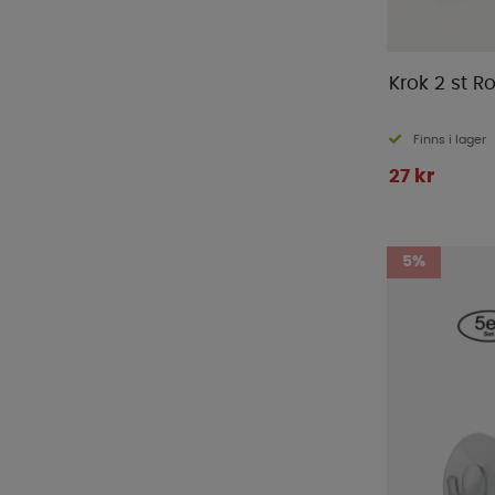
Krok 2 st R
Finns i lager
27 kr
5%