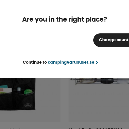
Finns i lager
299 kr
KÖP!
315 kr
Are you in the right place?
Change count
Continue to
campingvaruhuset.se