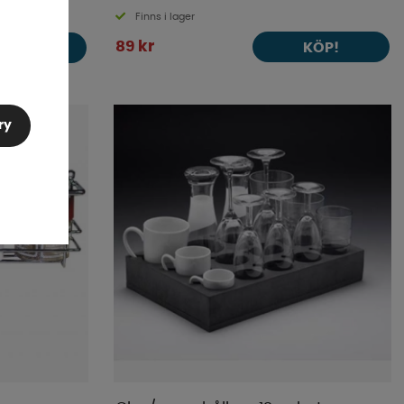
Finns i lager
89 kr
KÖP!
KÖP!
ry