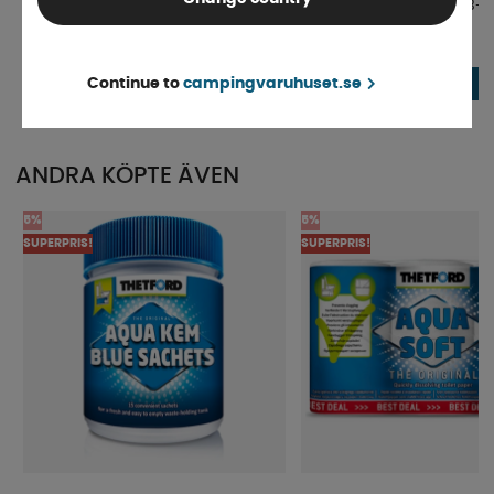
Glashållare Vinglas Svart
Glas och Mugghållare 13-
Finns i lager
4-9 dagar
185 kr
Continue to
campingvaruhuset.se
59 kr
KÖP!
ANDRA KÖPTE ÄVEN
5%
5%
SUPERPRIS!
SUPERPRIS!