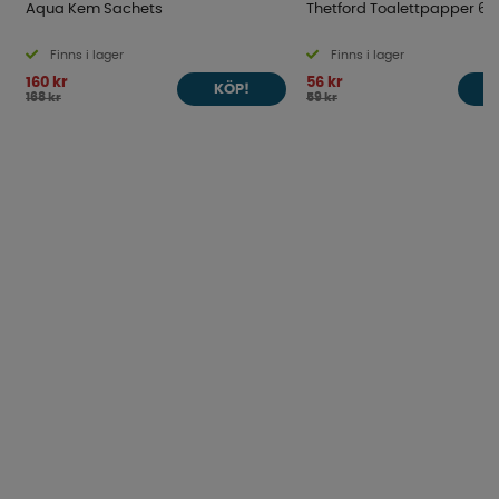
Aqua Kem Sachets
Thetford Toalettpapper 6
Finns i lager
Finns i lager
160 kr
56 kr
KÖP!
168 kr
59 kr