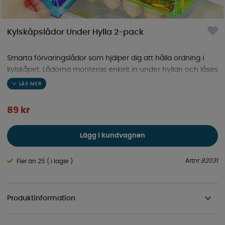
Kylskåpslådor Under Hylla 2-pack
Smarta förvaringslådor som hjälper dig att hålla ordning i
kylskåpet. Lådorna monteras enkelt in under hyllan och låses
på plats.
89
kr
Lägg i kundvagnen
Artnr:
82031
Fler än 25 ( i lager )
Produktinformation