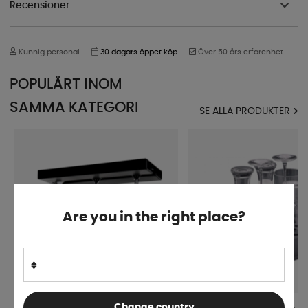
Recensioner
Kunnig personal
30 dagars öppet köp
Över 50 års erfarenhet
POPULÄRT INOM
SAMMA KATEGORI
SE ALLA PRODUKTER
Are you in the right place?
Change country