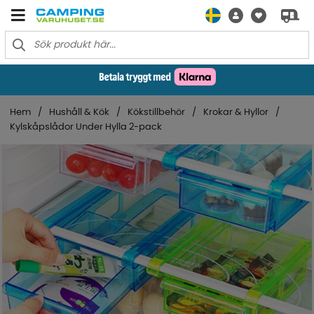
Hem
Hushåll & Kök
Kökstillbehör
Krokar & Hyllor
Kylskåpslådor Under Hylla 2-pack