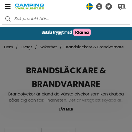
Hem
Övrigt
Säkerhet
Brandsläckare & Brandvarnare
BRANDSLÄCKARE &
BRANDVARNARE
Brandolyckor är bland de värsta olyckor som kan drabba
både dig och folk i närheten. Det är viktigt att skydda din
husbil & husvagn både förebyggande med brandlarm
LÄS MER
och även ha en brandsläckare tillgänglig. Vi har både
pulversläckare och en effektiv släckare som inte lämnar
spår efter sig. Se vårt utbud här nere.