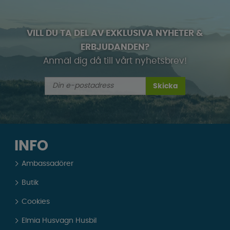
VILL DU TA DEL AV EXKLUSIVA NYHETER &
ERBJUDANDEN?
Anmäl dig då till vårt nyhetsbrev!
Skicka
INFO
Ambassadörer
Butik
Cookies
Elmia Husvagn Husbil