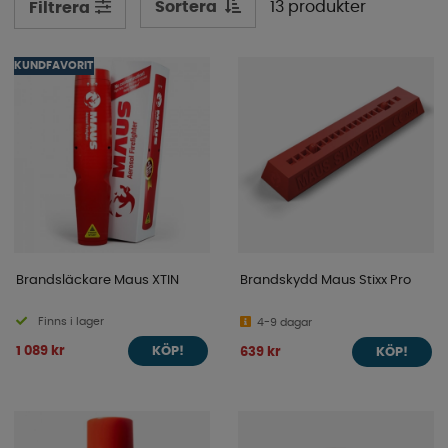
Sortera
13 produkter
Filtrera
KUNDFAVORIT
Brandsläckare Maus XTIN
Brandskydd Maus Stixx Pro
Finns i lager
4-9 dagar
1 089 kr
639 kr
KÖP!
KÖP!