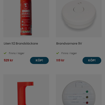
Liten 112 Brandsläckare
Brandvarnare 9V
Finns i lager
Finns i lager
529 kr
119 kr
KÖP!
KÖP!