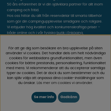
50 års erfarenhet är vi din självklara partner för allt inom
camping och fritid.
Hos oss hittar du allt från reservdelar till smarta tillbehör
som gör din campingupplevelse smidigare och roligare.
Vi erbjuder hög kvalitet och konkurrenskraftiga priser –
både online och i vår fysiska
butik i Enköping.
Följ oss på Facebook och Instagram för inspiration,
För att ge dig som besökare en bra upplevelse på siten
nyheter och exklusiva erbjudanden. Campinglivet börjar
använder vi cookies. Det handlar dels om helt nödvändiga
hos oss!
cookies för webbsidans grundfunktionalitet, men även
cookies för bättre prestanda, personalisering, funktionalitet
med mera. Vi rekommenderar att du accepterar samtliga
typer av cookies. Det är dock du som bestämmer och du
kan själv välja att anpassa dina cookie-inställningar som
du önskar.
Läs mer om cookies vi använder
.
Se mer info
Godkänn