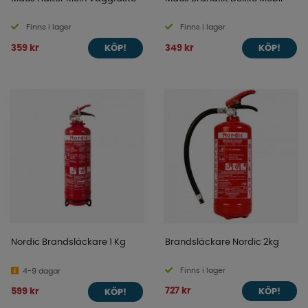
Finns i lager
Finns i lager
359 kr
349 kr
KÖP!
KÖP!
Nordic Brandsläckare 1 Kg
Brandsläckare Nordic 2kg
Finns i lager
4-9 dagar
727 kr
599 kr
KÖP!
KÖP!