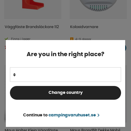
Väggfäste Brandsläckare 112
Koloxidvarnare
Finns i lager
4-9 dagar
79 kr
542 kr
KÖP!
KÖP!
Are you in the right place?
Change country
Continue to
campingvaruhuset.se
Maus Halter Klein Väggfäste
Maus Brandfilt Dekke Mobil