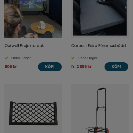
Outwell Projektorduk
Carbest Extra Förarhusbädd
Finns i lager
Finns i lager
605 kr
fr. 2 695 kr
KÖP!
KÖP!