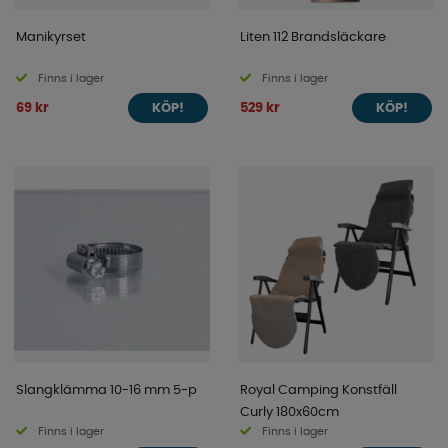
Manikyrset
Liten 112 Brandsläckare
Finns i lager
Finns i lager
69 kr
529 kr
KÖP!
KÖP!
Slangklämma 10-16 mm 5-p
Royal Camping Konstfäll
Curly 180x60cm
Finns i lager
Finns i lager