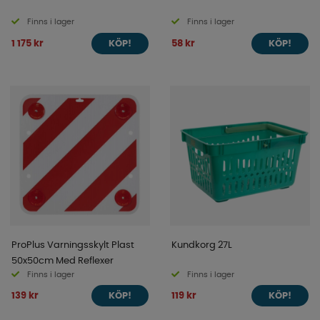
Finns i lager
Finns i lager
1 175 kr
58 kr
KÖP!
KÖP!
ProPlus Varningsskylt Plast
Kundkorg 27L
50x50cm Med Reflexer
Finns i lager
Finns i lager
139 kr
119 kr
KÖP!
KÖP!