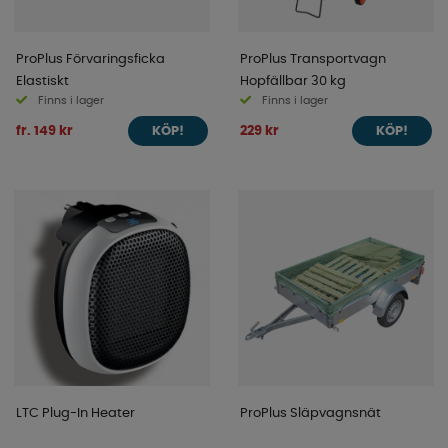
ProPlus Förvaringsficka
ProPlus Transportvagn
Elastiskt
Hopfällbar 30 kg
Finns i lager
Finns i lager
fr. 149 kr
229 kr
KÖP!
KÖP!
LTC Plug-In Heater
ProPlus Släpvagnsnät