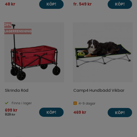
48 kr
fr. 549 kr
KÖP!
KÖP!
25%
LAGERRENSNING
Skrinda Röd
Camp4 Hundbädd Vikbar
Finns i lager
4-9 dagar
699 kr
469 kr
KÖP!
KÖP!
929 kr