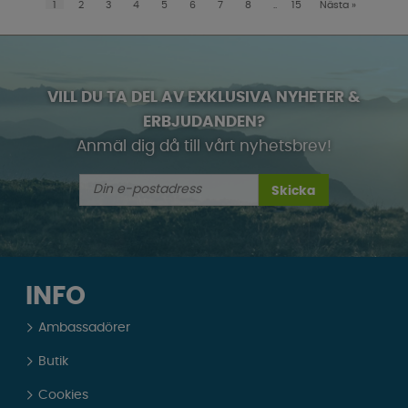
1
2
3
4
5
6
7
8
..
15
Nästa
»
VILL DU TA DEL AV EXKLUSIVA NYHETER &
ERBJUDANDEN?
Anmäl dig då till vårt nyhetsbrev!
Skicka
INFO
Ambassadörer
Butik
Cookies