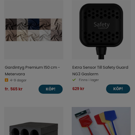
Gardintyg Premium 150 cm -
Extra Sensor Till Safety Guard
Metervara
NG3 Gaslarm
Finns i lager
4-9 dagar
629 kr
fr. 565 kr
KÖP!
KÖP!