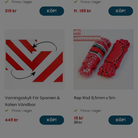
Finns i lager
Finns i lager
315 kr
fr. 195 kr
KÖP!
KÖP!
48%
LAGERRENSNING
Varningsskylt För Spanien &
Rep Röd 9,5mm x 5m
Italien Vändbar
Finns i lager
Finns i lager
15 kr
449 kr
KÖP!
KÖP!
29 kr