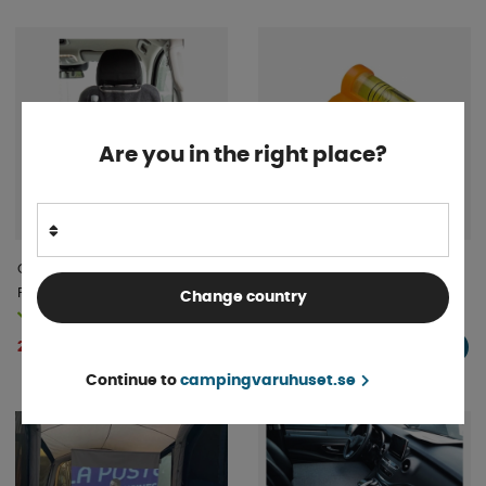
Are you in the right place?
Carbest Sätesorganizer För
ProPlus Vattenpass Magnet
Passagerar-Förarsäte
Change country
Finns i lager
Finns i lager
247 kr
44 kr
KÖP!
KÖP!
Continue to
campingvaruhuset.se