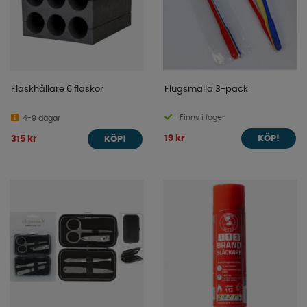
Flaskhållare 6 flaskor
Flugsmälla 3-pack
Finns i lager
4-9 dagar
19 kr
315 kr
KÖP!
KÖP!