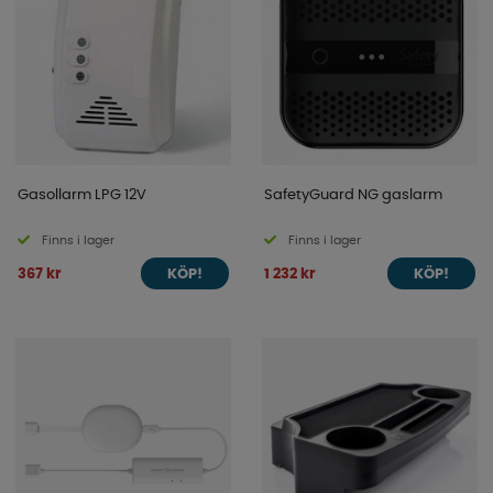
Gasollarm LPG 12V
SafetyGuard NG gaslarm
Finns i lager
Finns i lager
367 kr
1 232 kr
KÖP!
KÖP!