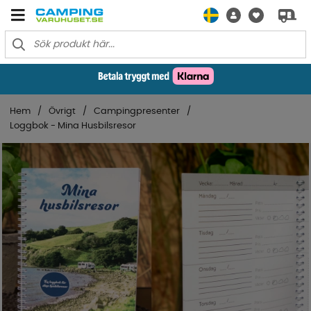
Hem
Övrigt
Campingpresenter
Loggbok - Mina Husbilsresor