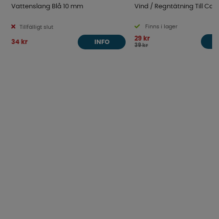
Vattenslang Blå 10 mm
Vind / Regntätning Till Ca
Finns i lager
Tillfälligt slut
29 kr
34 kr
INFO
39 kr