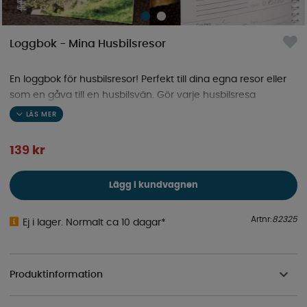
Loggbok - Mina Husbilsresor
En loggbok för husbilsresor! Perfekt till dina egna resor eller
som en gåva till en husbilsvän. Gör varje husbilsresa
oförglömlig – samla allt i din egen resebok!
139
kr
Lägg i kundvagnen
Artnr:
82325
Ej i lager. Normalt ca 10 dagar*
Produktinformation