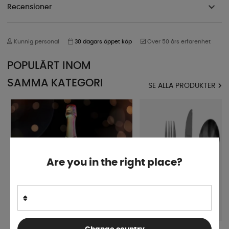
Recensioner
Kunnig personal
30 dagars öppet köp
Över 50 års erfarenhet
POPULÄRT INOM
SAMMA KATEGORI
SE ALLA PRODUKTER
Are you in the right place?