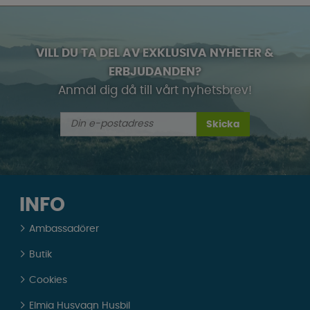
VILL DU TA DEL AV EXKLUSIVA NYHETER &
ERBJUDANDEN?
Anmäl dig då till vårt nyhetsbrev!
Skicka
INFO
Ambassadörer
Butik
Cookies
Elmia Husvagn Husbil