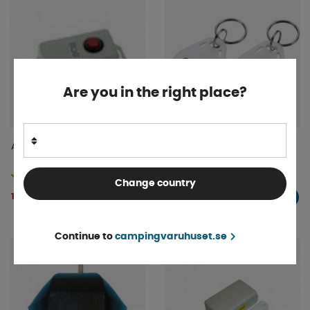
Are you in the right place?
Alarmknapp Till NX 10
Avara Nyckelbrickor 2-pack
Finns i lager
4-9 dagar
Change country
1 096 kr
193 kr
KÖP!
KÖP!
Continue to
campingvaruhuset.se