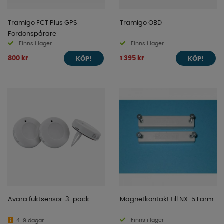
Tramigo FCT Plus GPS
Tramigo OBD
Fordonspårare
Finns i lager
Finns i lager
800 kr
1 395 kr
KÖP!
KÖP!
Avara fuktsensor. 3-pack.
Magnetkontakt till NX-5 Larm
Finns i lager
4-9 dagar