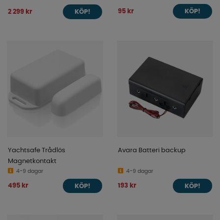
95 kr
2 299 kr
KÖP!
KÖP!
Yachtsafe Trådlös
Avara Batteri backup
Magnetkontakt
4-9 dagar
4-9 dagar
495 kr
193 kr
KÖP!
KÖP!