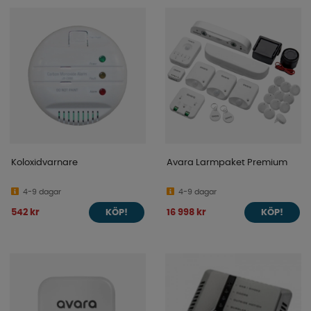
Koloxidvarnare
Avara Larmpaket Premium
4-9 dagar
4-9 dagar
542 kr
16 998 kr
KÖP!
KÖP!