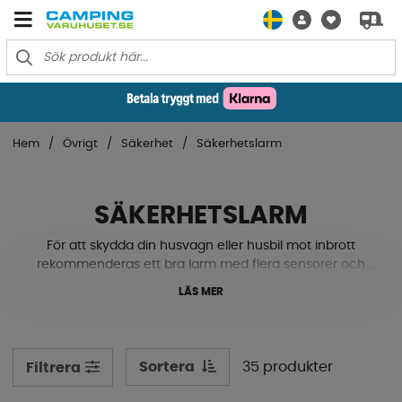
Hem
Övrigt
Säkerhet
Säkerhetslarm
SÄKERHETSLARM
För att skydda din husvagn eller husbil mot inbrott
rekommenderas ett bra larm med flera sensorer och
funktioner. Här hittar du moderna larm som gör det
LÄS MER
otroligt svårt för tjuvarna att lyckas med det. Sensorer
placeras vid varje fönster, dörr & luckor som varnar för
aktiviteter. Andra bovar som inte stjäl är även fukt & gas,
som enkelt och osett kan drabba ditt fordon i tystnad.
Sortera
35 produkter
Filtrera
Här nedanför har vi samlat våra säkerhetslarm och
deras smarta tillbehör.