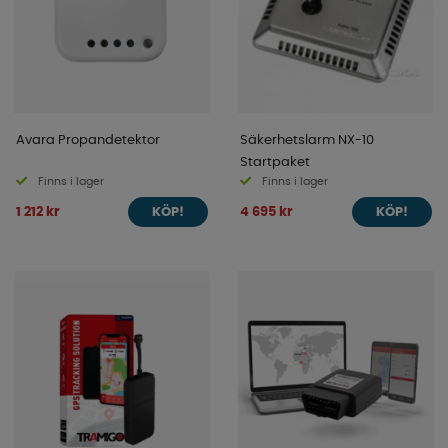
Avara Propandetektor
Säkerhetslarm NX-10
Startpaket
Finns i lager
Finns i lager
1 212 kr
4 695 kr
KÖP!
KÖP!