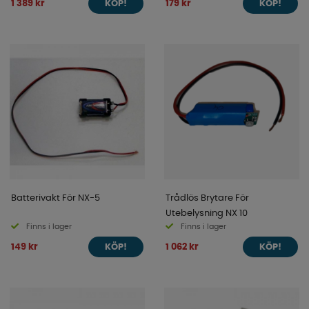
1 389 kr
179 kr
KÖP!
KÖP!
Batterivakt För NX-5
Trådlös Brytare För
Utebelysning NX 10
Finns i lager
Finns i lager
149 kr
1 062 kr
KÖP!
KÖP!