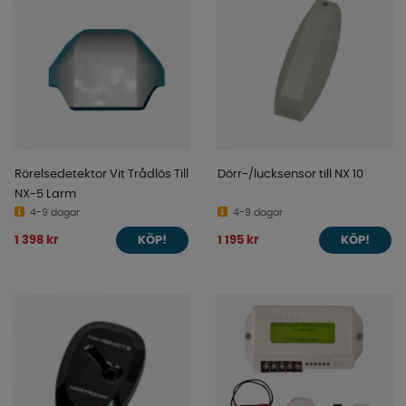
Rörelsedetektor Vit Trådlös Till
Dörr-/lucksensor till NX 10
NX-5 Larm
4-9 dagar
4-9 dagar
1 398 kr
1 195 kr
KÖP!
KÖP!