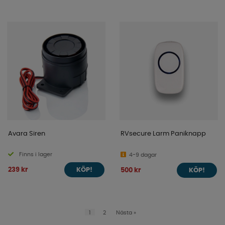
Avara Siren
RVsecure Larm Paniknapp
Finns i lager
4-9 dagar
239 kr
500 kr
KÖP!
KÖP!
1
2
Nästa
»