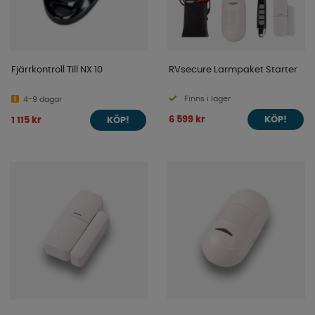
Fjärrkontroll Till NX 10
RVsecure Larmpaket Starter
Finns i lager
4-9 dagar
6 599 kr
1 115 kr
KÖP!
KÖP!