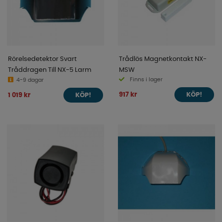
Rörelsedetektor Svart
Trådlös Magnetkontakt NX-
Tråddragen Till NX-5 Larm
MSW
Finns i lager
4-9 dagar
917 kr
1 019 kr
KÖP!
KÖP!