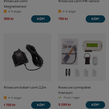
RVsecure Larm
RVsecure Larm PIR-sensor
Magnetsensor
4-9 dagar
4-9 dagar
500 kr
750 kr
KÖP!
KÖP!
RVsecure Kabel-Larm 2,2m
Rvsecure Larmpaket
Premium
Finns i lager
4-9 dagar
9 399 kr
1 700 kr
KÖP!
KÖP!