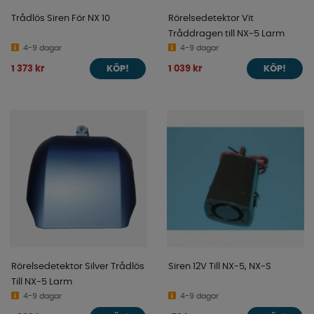
Trådlös Siren För NX 10
Rörelsedetektor Vit
Tråddragen till NX-5 Larm
4-9 dagar
4-9 dagar
1 373 kr
1 039 kr
KÖP!
KÖP!
Rörelsedetektor Silver Trådlös
Siren 12V Till NX-5, NX-S
Till NX-5 Larm
4-9 dagar
4-9 dagar