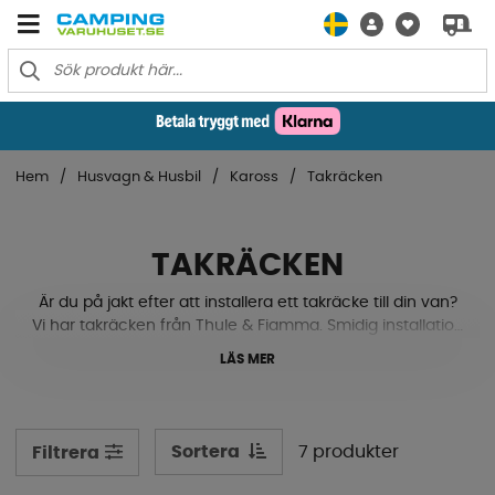
Hem
Husvagn & Husbil
Kaross
Takräcken
TAKRÄCKEN
Är du på jakt efter att installera ett takräcke till din van?
Vi har takräcken från Thule & Fiamma. Smidig installation
och med möjlighet för att eftermontera en markis direkt
LÄS MER
på takräcket. Till Fiat Ducato, Citroen Jumper och
Peugeot Boxer. Kolla upp vilken storlek din bil är för att
hitta rätt takräcke.
Sortera
7 produkter
Filtrera