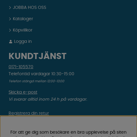
JOBBA HOS OSS
Kataloger
Köpvillkor
Logga in
KUNDTJÄNST
0171-105570
Telefontid vardagar 10:30-15:00
Telefon stängd mellan 12:00-13:00
Skicka e-post
Vi svarar alltid inom 24 h på vardagar.
Registrera din retur
Gäller ångrat köp & felbeställning.
För att ge dig som besökare en bra upplevelse på siten
Registrera din reklamation