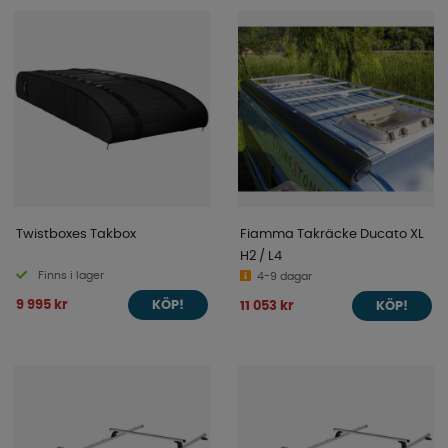
Twistboxes Takbox
Fiamma Takräcke Ducato XL
H2 / L4
Finns i lager
4-9 dagar
9 995 kr
11 053 kr
KÖP!
KÖP!