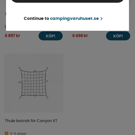
Thule lastkorg Canyon XT
Thule Takräcke SmartClamp
Continue to
campingvaruhuset.se
Ducato/Jumper/Boxer H2L3
4-9 dagar
4-9 dagar
6 857 kr
6 698 kr
KÖP!
KÖP!
Thule lastnät för Canyon XT
4-9 dagar