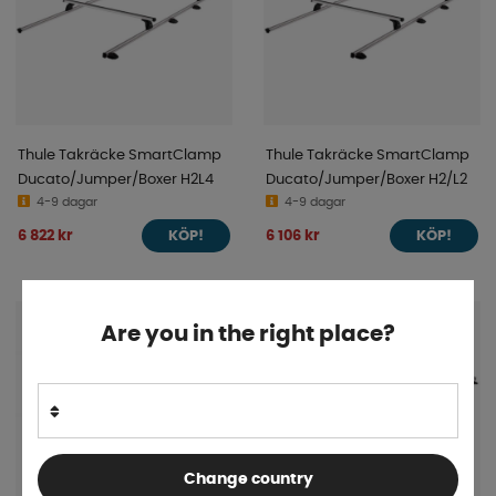
Thule Takräcke SmartClamp
Thule Takräcke SmartClamp
Ducato/Jumper/Boxer H2L4
Ducato/Jumper/Boxer H2/L2
4-9 dagar
4-9 dagar
6 822 kr
6 106 kr
KÖP!
KÖP!
Are you in the right place?
Change country