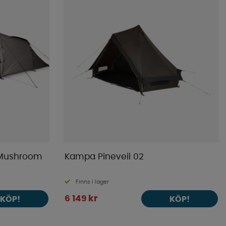
 Mushroom
Kampa Pineveil 02
Finns i lager
6 149 kr
KÖP!
KÖP!