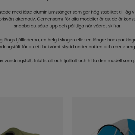
stade med lätta aluminiumstänger som ger hög stabilitet till låg
risvärt alternativ. Gemensamt för alla modeller är att de är konst
snabba att sätta upp och pålitliga när vädret skiftar.
ängs fjälllederna, en helg i skogen eller en längre backpackingresa
vandringstält får du ett bekvämt skydd under natten och mer energi 
v vandringstält, friluftstält och fjälltält och hitta den modell som