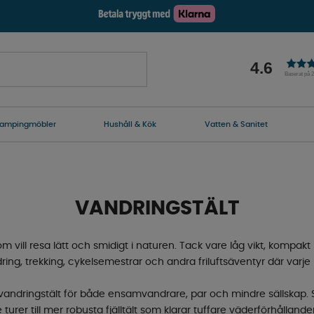
4.6
Baserat på 
ampingmöbler
Hushåll & Kök
Vatten & Sanitet
VANDRINGSTÄLT
om vill resa lätt och smidigt i naturen. Tack vare låg vikt, kompak
ndring, trekking, cykelsemestrar och andra friluftsäventyr där varje k
ndringstält för både ensamvandrare, par och mindre sällskap. So
re turer till mer robusta fjälltält som klarar tuffare väderförhållande