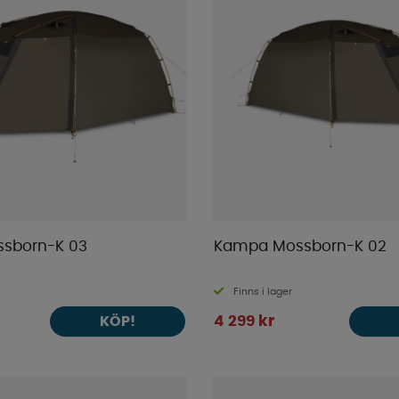
sborn-K 03
Kampa Mossborn-K 02
Finns i lager
4 299 kr
KÖP!