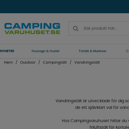
NYHETER
Husvagn & Husbil
Förtält & Markiser
C
Hem
Outdoor
Campingtält
Vandringstält
Vandringstält är utvecklade för dig s
de ett självklart val för va
Hos Campingvaruhuset hittar du va
friluftstält för korta