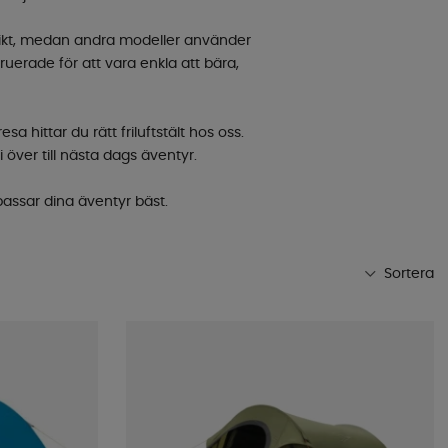
 vikt, medan andra modeller använder
ruerade för att vara enkla att bära,
 hittar du rätt friluftstält hos oss.
över till nästa dags äventyr.
 passar dina äventyr bäst.
Sortera
Mest populära
Butikens favoriter
Namn A-Ö
Namn Ö-A
Lägsta pris