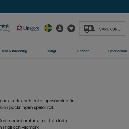
VARUKORG
27014 betyg
Hem & Inredning
Övrigt
Outdoor
Fyndhörnan
t packstorlek och enkel uppsättning är
ilo i packningen spelar roll.
rtimentet omfattar allt från lätta
n i fjäll och vildmark.