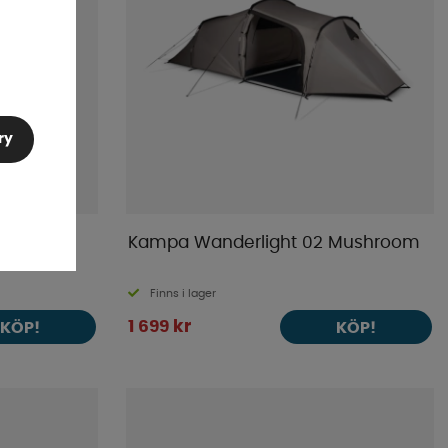
ry
Kampa Wanderlight 02 Mushroom
Finns i lager
1 699 kr
KÖP!
KÖP!