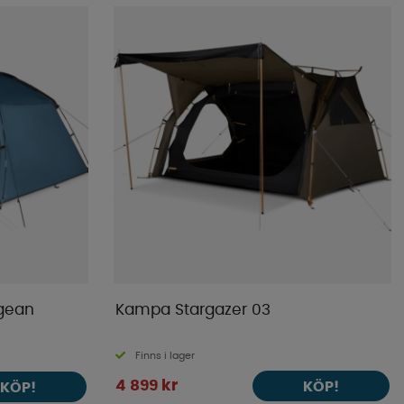
gean
Kampa Stargazer 03
Finns i lager
4 899 kr
KÖP!
KÖP!