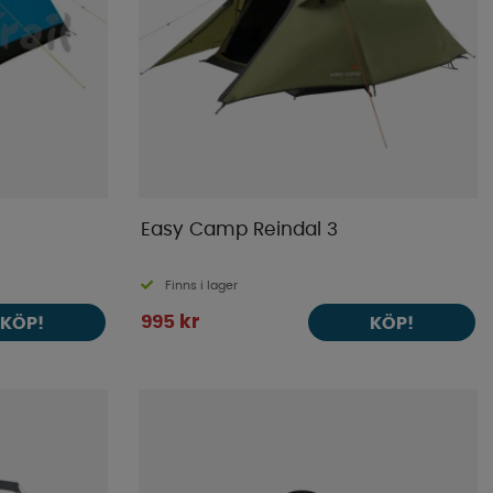
Högsta pris
Varumärke
Publiceringsdatum
Easy Camp Reindal 3
Finns i lager
995 kr
KÖP!
KÖP!