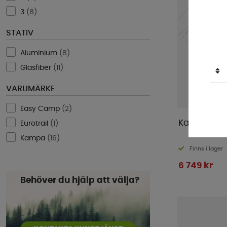
3
(
8
)
STATIV
Aluminium
(
8
)
Glasfiber
(
11
)
VARUMÄRKE
Easy Camp
(
2
)
Eurotrail
(
1
)
Kampa
(
16
)
Finns i lager
6 749 kr
Behöver du hjälp att välja?