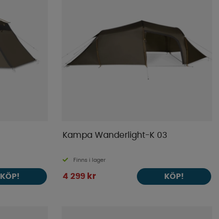
Kampa Wanderlight-K 03
Finns i lager
4 299 kr
KÖP!
KÖP!