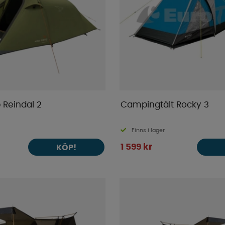
Reindal 2
Campingtält Rocky 3
Finns i lager
1 599 kr
KÖP!