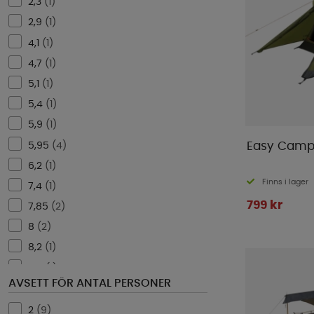
2,3
(
1
)
2,9
(
1
)
4,1
(
1
)
4,7
(
1
)
5,1
(
1
)
5,4
(
1
)
5,9
(
1
)
5,95
(
4
)
Easy Camp 
6,2
(
1
)
Finns i lager
7,4
(
1
)
799 kr
7,85
(
2
)
8
(
2
)
8,2
(
1
)
8,4
(
1
)
AVSETT FÖR ANTAL PERSONER
2
(
9
)