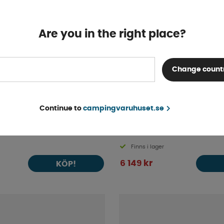
Are you in the right place?
Change count
Continue to
campingvaruhuset.se
Kampa Moongazer 23 XL
Kampa Moongazer 23
Finns i lager
6 149 kr
KÖP!