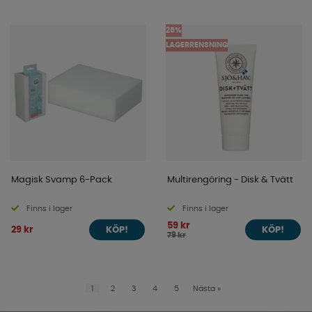
25%
LAGERRENSNING
Magisk Svamp 6-Pack
Multirengöring - Disk & Tvätt
Finns i lager
Finns i lager
59 kr
29 kr
KÖP!
KÖP!
79 kr
1
2
3
4
5
Nästa
»