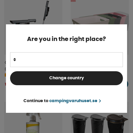
Are you in the right place?
Carbest Laddningsbar
Förvaringskorg Star Basket
Dammsugare 230v-USB
19L
Finns i lager
4-9 dagar
Change country
60 kr
1 227 kr
KÖP!
KÖP!
63 kr
Continue to
campingvaruhuset.se