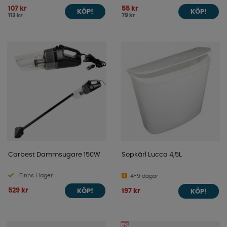
107 kr
55 kr
KÖP!
KÖP!
113 kr
79 kr
Carbest Dammsugare 150W
Sopkärl Lucca 4,5L
Finns i lager
4-9 dagar
529 kr
197 kr
KÖP!
KÖP!
5%