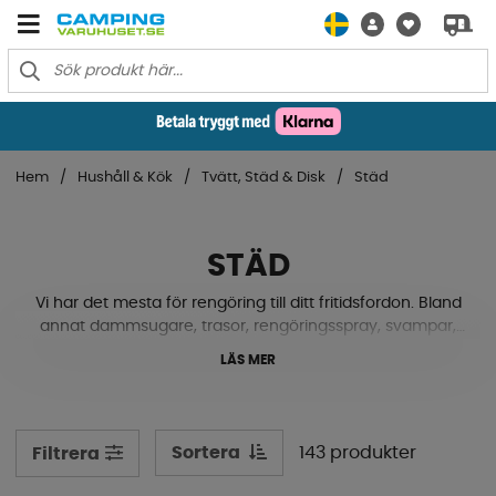
Hem
Hushåll & Kök
Tvätt, Städ & Disk
Städ
STÄD
Vi har det mesta för rengöring till ditt fritidsfordon. Bland
annat dammsugare, trasor, rengöringsspray, svampar,
baljor, tvättmedel, våtservetter, borstar och mycket mer.
LÄS MER
Se våra produkter här nedanför!
Sortera
143 produkter
Filtrera