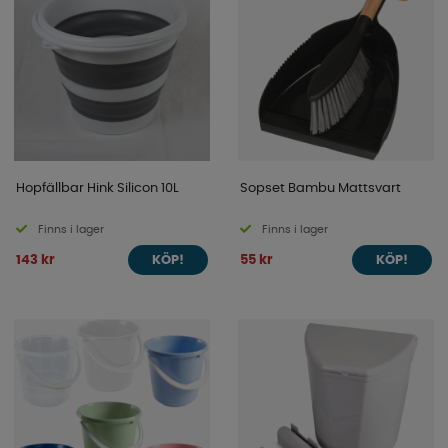
Hopfällbar Hink Silicon 10L
Sopset Bambu Mattsvart
Finns i lager
Finns i lager
143 kr
55 kr
KÖP!
KÖP!