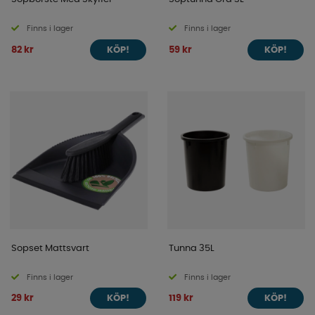
Finns i lager
Finns i lager
82 kr
59 kr
KÖP!
KÖP!
Sopset Mattsvart
Tunna 35L
Finns i lager
Finns i lager
29 kr
119 kr
KÖP!
KÖP!