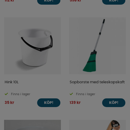
112 kr
598 kr
KÖP!
KÖP!
Hink 10L
Sopborste med teleskopskaft
Finns i lager
Finns i lager
35 kr
139 kr
KÖP!
KÖP!