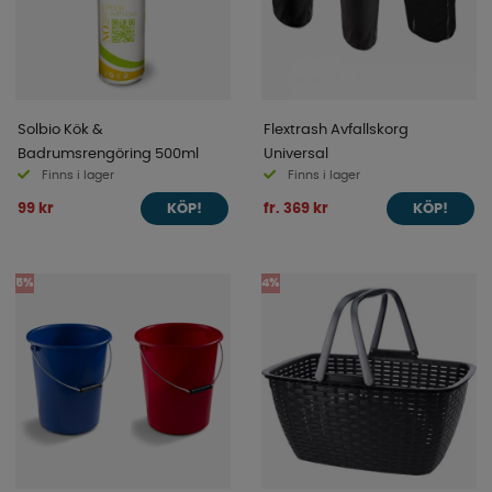
Solbio Kök &
Flextrash Avfallskorg
Badrumsrengöring 500ml
Universal
Finns i lager
Finns i lager
99 kr
fr. 369 kr
KÖP!
KÖP!
5%
4%