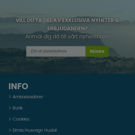
VILL DU TA DEL AV EXKLUSIVA NYHETER &
ERBJUDANDEN?
Anmäl dig då till vårt nyhetsbrev!
Skicka
INFO
Ambassadörer
Butik
Cookies
Elmia Husvagn Husbil