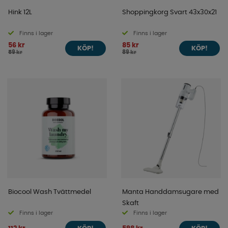
Hink 12L
Shoppingkorg Svart 43x30x21
Finns i lager
Finns i lager
56 kr
85 kr
KÖP!
KÖP!
59 kr
89 kr
Biocool Wash Tvättmedel
Manta Handdamsugare med
Skaft
Finns i lager
Finns i lager