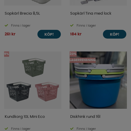
Sopkärl Brecia 8,5L
Sopkärl Tina med lock
Finns i lager
Finns i lager
261 kr
184 kr
KÖP!
KÖP!
5%
30%
LAGERRENSNING
Kundkorg 10L Mini Eco
Diskhink rund 16l
Finns i lager
Finns i lager