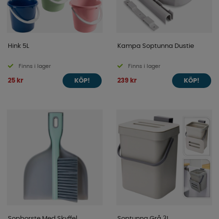
Hink 5L
Kampa Soptunna Dustie
Finns i lager
Finns i lager
25 kr
239 kr
KÖP!
KÖP!
Sopborste Med Skyffel
Soptunna Grå 3L