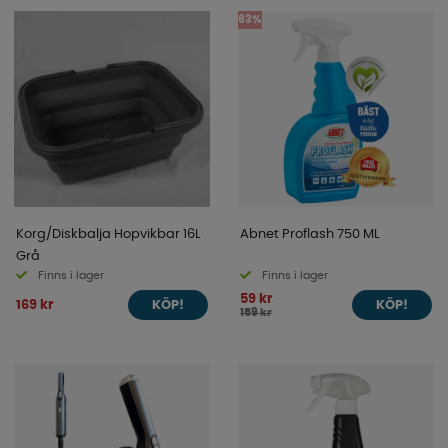
63%
Korg/Diskbalja Hopvikbar 16L
Abnet Proflash 750 ML
Grå
Finns i lager
Finns i lager
59 kr
169 kr
KÖP!
KÖP!
159 kr