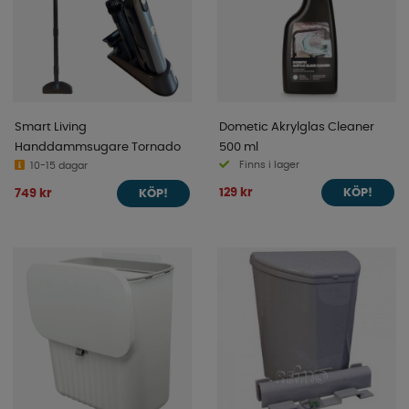
Smart Living
Dometic Akrylglas Cleaner
Handdammsugare Tornado
500 ml
Finns i lager
10-15 dagar
129 kr
749 kr
KÖP!
KÖP!