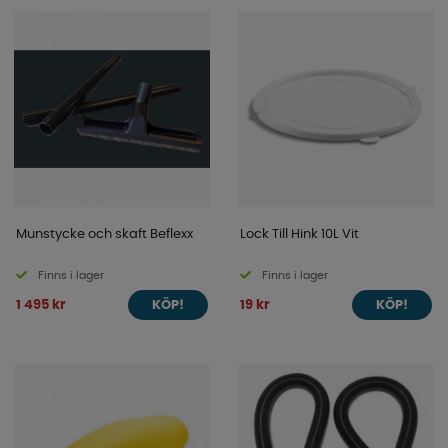
Munstycke och skaft Beflexx
Lock Till Hink 10L Vit
Finns i lager
Finns i lager
1 495 kr
19 kr
KÖP!
KÖP!