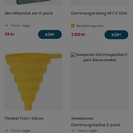
Microfiberduk set 4-pack
Dammsugarslang till CV 1004
Finns i lager
Beställningsvara
39 kr
2 010 kr
KÖP!
KÖP!
Flexibel Tratt i Silicon
Sweepovac
Dammsugarpåse 2-pack
Finns i lager
Finns i lager
Återanvändbar