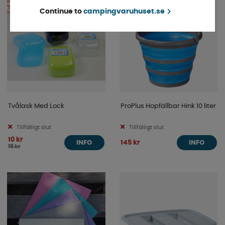
LAGERRENSNING
Continue to
campingvaruhuset.se
Tvålask Med Lock
ProPlus Hopfällbar Hink 10 liter
Tillfälligt slut
Tillfälligt slut
10 kr
145 kr
INFO
INFO
16 kr