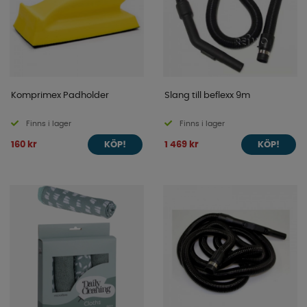
Komprimex Padholder
Slang till beflexx 9m
Finns i lager
Finns i lager
160 kr
1 469 kr
KÖP!
KÖP!