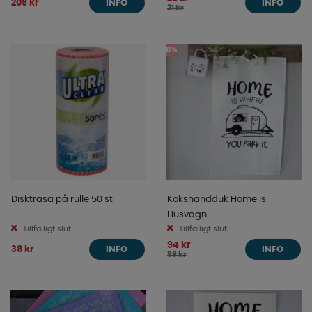
209 kr
INFO
INFO
21 kr
5%
Disktrasa på rulle 50 st
Kökshandduk Home is
Husvagn
Tillfälligt slut
Tillfälligt slut
94 kr
38 kr
INFO
INFO
99 kr