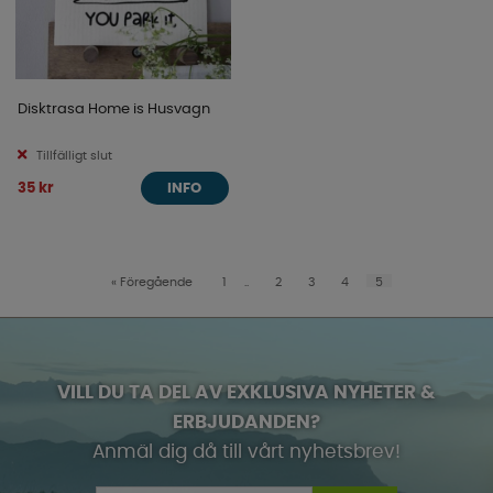
Disktrasa Home is Husvagn
Tillfälligt slut
35 kr
INFO
«
Föregående
1
..
2
3
4
5
VILL DU TA DEL AV EXKLUSIVA NYHETER &
ERBJUDANDEN?
Anmäl dig då till vårt nyhetsbrev!