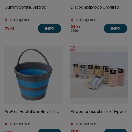
Gummiborste/Skrapa
Diskbänkspropp Universal
Tillfälligt slut
Tillfälligt slut
24 kr
39 kr
INFO
INFO
25 kr
5%
ProPlus Hopfällbar Hink 15 liter
Pappersnäsdukar 10x10-pack
Tillfälligt slut
Tillfälligt slut
20 kr