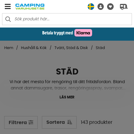
Hem
Hushåll & Kök
Tvätt, Städ & Disk
Städ
STÄD
Vi har det mesta för rengöring till ditt fritidsfordon. Bland
annat dammsugare, trasor, rengöringsspray, svampar,
baljor, tvättmedel, våtservetter, borstar och mycket mer.
LÄS MER
Se våra produkter här nedanför!
Sortera
143 produkter
Filtrera