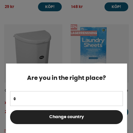
29 kr
148 kr
KÖP!
KÖP!
22%
LAGERRENSNING
Are you in the right place?
Campout Sopkärl 10L
Laundry Sheets Ocean Breeze
30-Pack
Tillfälligt slut
Tillfälligt slut
69 kr
249 kr
INFO
INFO
89 kr
Change country
38%