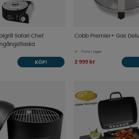
grill Safari Chef
Cobb Premier+ Gas Del
ngångsflaska
Finns i lager
2 999 kr
KÖP!