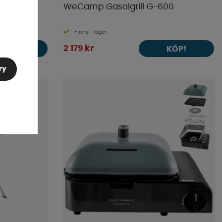
l Gasol
WeCamp Gasolgrill G-600
Finns i lager
2 179 kr
KÖP!
KÖP!
ry