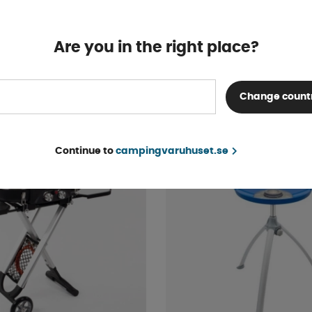
i Chef 50 BBQ
Royal Camping Bordsgril
Are you in the right place?
Finns i lager
2 065 kr
KÖP!
Change count
Continue to
campingvaruhuset.se