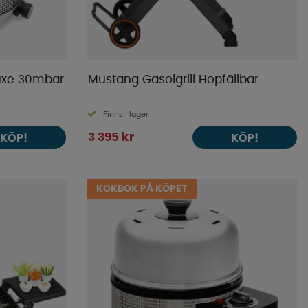
uxe 30mbar
Mustang Gasolgrill Hopfällbar
Finns i lager
3 395 kr
KÖP!
KÖP!
KOKBOK PÅ KÖPET