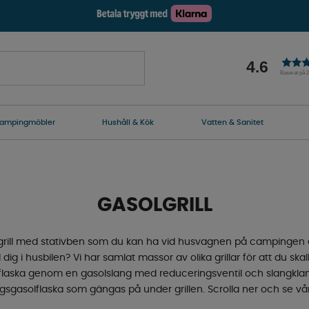
4.6
Baserat på 
ampingmöbler
Hushåll & Kök
Vatten & Sanitet
GASOLGRILL
olgrill med stativben som du kan ha vid husvagnen på campingen el
ig i husbilen? Vi har samlat massor av olika grillar för att du skall
solflaska genom en gasolslang med reduceringsventil och slangklam
gasolflaska som gängas på under grillen. Scrolla ner och se vår