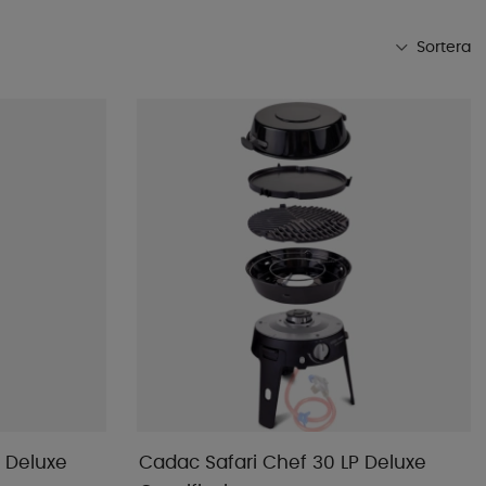
Sortera
Mest populära
Butikens favoriter
Namn A-Ö
Namn Ö-A
Lägsta pris
Högsta pris
Varumärke
Publiceringsdatum
 Deluxe
Cadac Safari Chef 30 LP Deluxe