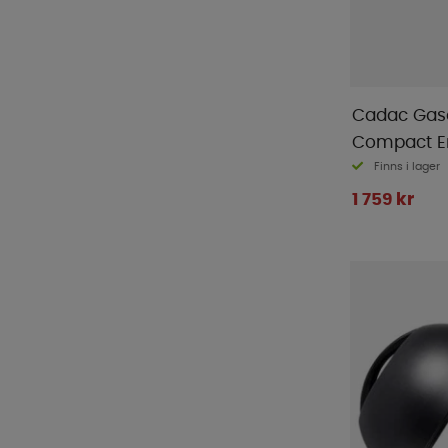
Cadac Gasol
Compact E
Finns i lager
1 759 kr