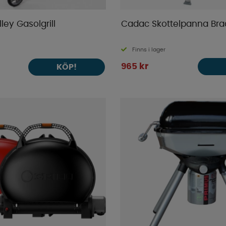
ey Gasolgrill
Cadac Skottelpanna Bra
Finns i lager
965 kr
KÖP!