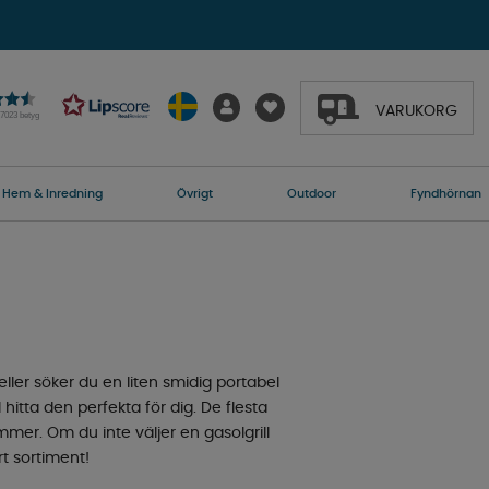
VARUKORG
27023 betyg
Hem & Inredning
Övrigt
Outdoor
Fyndhörnan
ler söker du en liten smidig portabel
 hitta den perfekta för dig. De flesta
mer. Om du inte väljer en gasolgrill
t sortiment!