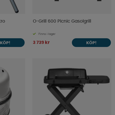
tro
O-Grill 600 Picnic Gasolgrill
Finns i lager
3 739 kr
KÖP!
KÖP!