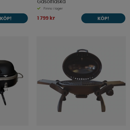
Gasolflaska
Finns i lager
1 799 kr
KÖP!
KÖP!