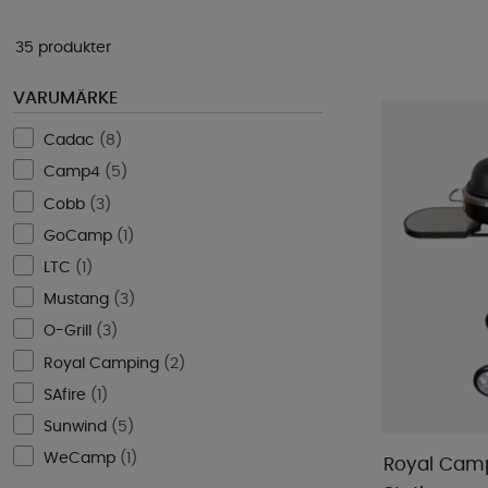
35 produkter
VARUMÄRKE
Cadac
(
8
)
Camp4
(
5
)
Cobb
(
3
)
GoCamp
(
1
)
LTC
(
1
)
Mustang
(
3
)
O-Grill
(
3
)
Royal Camping
(
2
)
SAfire
(
1
)
Sunwind
(
5
)
WeCamp
(
1
)
Royal Campi