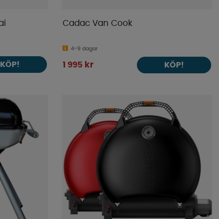
ai
Cadac Van Cook
4-9 dagar
KÖP!
1 995 kr
KÖP!