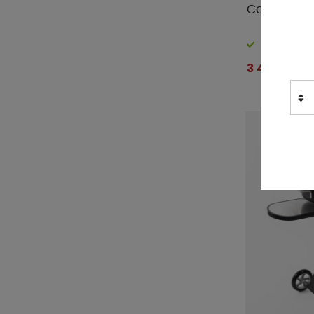
Cadac Carr
Finns i lager
3 480 kr