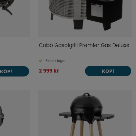
Cobb Gasolgrill Premier Gas Deluxe
Finns i lager
2 999 kr
KÖP!
KÖP!