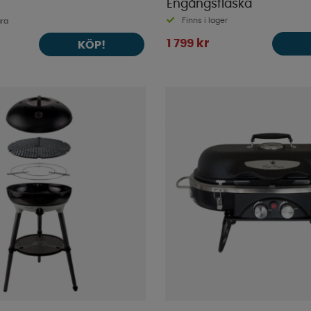
Engångsflaska
Finns i lager
ara
1 799 kr
KÖP!