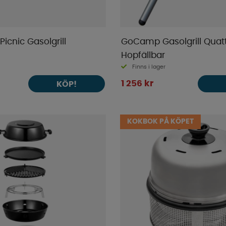
Picnic Gasolgrill
GoCamp Gasolgrill Quat
Hopfällbar
Finns i lager
1 256 kr
KÖP!
KOKBOK PÅ KÖPET