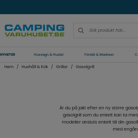
NYHETER
Husvagn & Husbil
Förtält & Markiser
C
Hem
Hushåll & Kök
Grillar
Gasolgrill
Är du på jakt efter en ny större gas
gasolgrill som du enkelt kan ta med d
modeller ansluts enkelt till din ga
med engångs