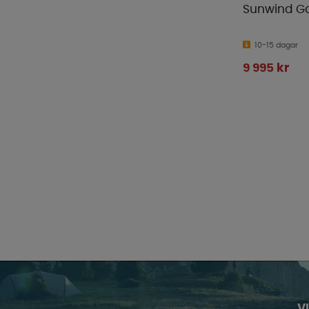
Sunwind Gas
10-15 dagar
9 995 kr
V