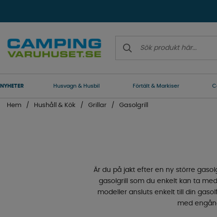
NYHETER
Husvagn & Husbil
Förtält & Markiser
C
Hem
Hushåll & Kök
Grillar
Gasolgrill
Är du på jakt efter en ny större gas
gasolgrill som du enkelt kan ta med d
modeller ansluts enkelt till din ga
med engångs