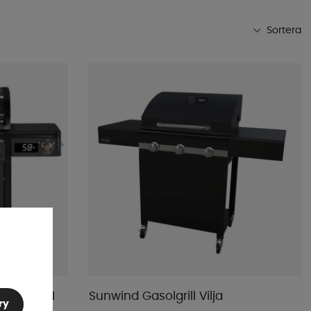
Sortera
Mest populära
Butikens favoriter
Namn A-Ö
Namn Ö-A
Lägsta pris
Högsta pris
Varumärke
Publiceringsdatum
leston 4+1
Sunwind Gasolgrill Vilja
ry