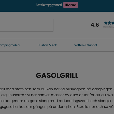
4.6
Baserat på 
ampingmöbler
Hushåll & Kök
Vatten & Sanitet
GASOLGRILL
olgrill med stativben som du kan ha vid husvagnen på campingen el
ig i husbilen? Vi har samlat massor av olika grillar för att du skall
solflaska genom en gasolslang med reduceringsventil och slangklam
gasolflaska som gängas på under grillen. Scrolla ner och se vår