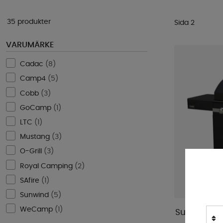
35 produkter
Sida 2
VARUMÄRKE
Cadac
(
8
)
Camp4
(
5
)
Cobb
(
3
)
GoCamp
(
1
)
LTC
(
1
)
Mustang
(
3
)
O-Grill
(
3
)
Royal Camping
(
2
)
SAfire
(
1
)
Sunwind
(
5
)
WeCamp
(
1
)
Sunwind Gas