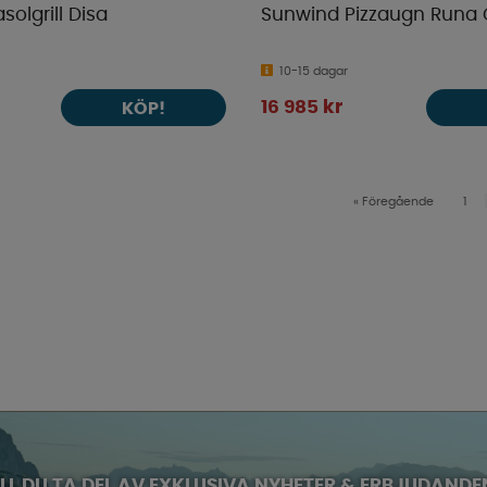
olgrill Disa
Sunwind Pizzaugn Runa 
10-15 dagar
16 985 kr
KÖP!
«
Föregående
1
ILL DU TA DEL AV EXKLUSIVA NYHETER & ERBJUDANDE