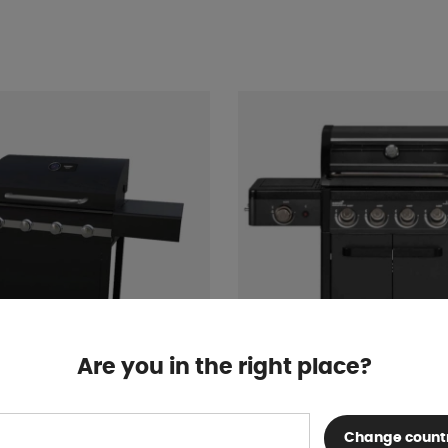
Are you in the right place?
olgrill Karn
Mustang Gasolgrill Char
Change count