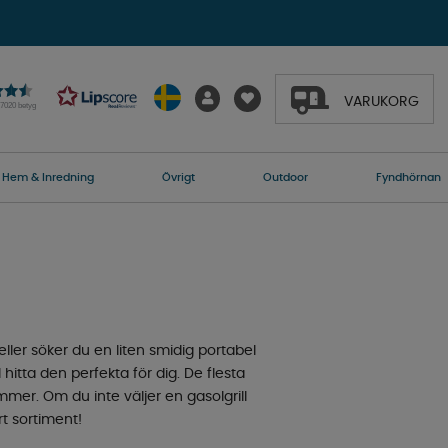
VARUKORG
27020 betyg
Hem & Inredning
Övrigt
Outdoor
Fyndhörnan
ler söker du en liten smidig portabel
 hitta den perfekta för dig. De flesta
mer. Om du inte väljer en gasolgrill
t sortiment!