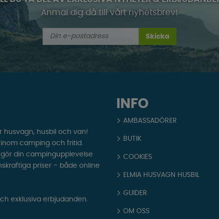
Anmäl dig då till vårt nyhetsbrev!
Skicka
INFO
AMBASSADÖRER
r husvagn, husbil och van!
BUTIK
t inom camping och fritid.
som gör din campingupplevelse
COOKIES
nskraftiga priser – både online
ELMIA HUSVAGN HUSBIL
GUIDER
och exklusiva erbjudanden.
OM OSS