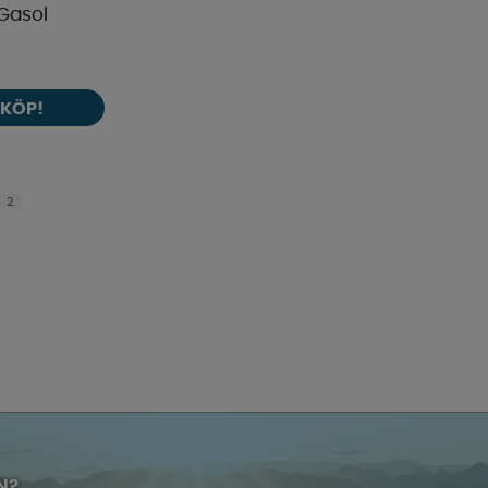
Gasol
KÖP!
2
N?