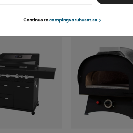
Finns i lager
8 995 kr
KÖP!
Continue to
campingvaruhuset.se