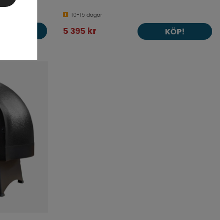
10-15 dagar
KÖP!
5 395 kr
KÖP!