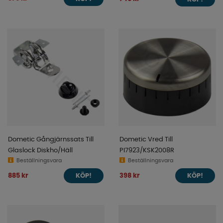
Dometic Gångjärnssats Till
Dometic Vred Till
Glaslock Diskho/Häll
PI7923/KSK2008R
Beställningsvara
Beställningsvara
885 kr
398 kr
KÖP!
KÖP!