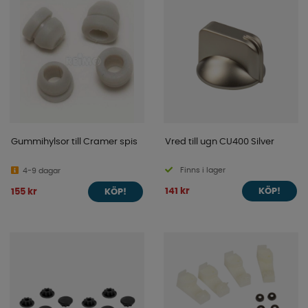
Gummihylsor till Cramer spis
Vred till ugn CU400 Silver
Finns i lager
4-9 dagar
141 kr
155 kr
KÖP!
KÖP!