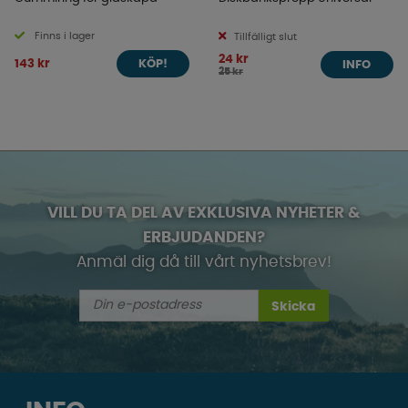
Finns i lager
Tillfälligt slut
24 kr
143 kr
KÖP!
INFO
25 kr
VILL DU TA DEL AV EXKLUSIVA NYHETER &
ERBJUDANDEN?
Anmäl dig då till vårt nyhetsbrev!
Skicka