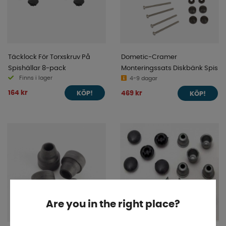
Täcklock För Torxskruv På
Dometic-Cramer
Spishällar 8-pack
Monteringssats Diskbänk Spis
Finns i lager
4-9 dagar
164 kr
469 kr
KÖP!
KÖP!
Are you in the right place?