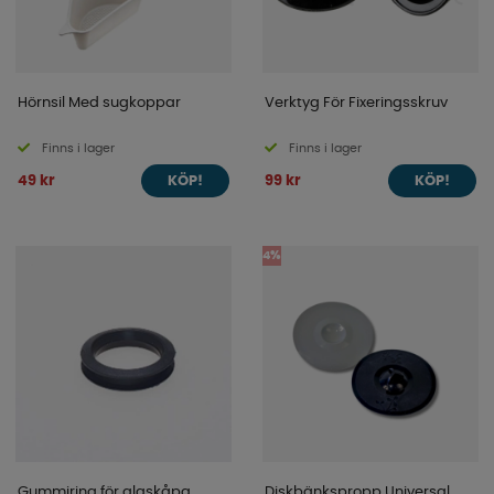
Hörnsil Med sugkoppar
Verktyg För Fixeringsskruv
Finns i lager
Finns i lager
49 kr
99 kr
KÖP!
KÖP!
4%
Gummiring för glaskåpa
Diskbänkspropp Universal