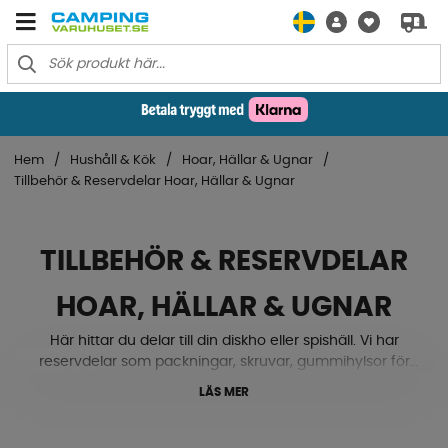
Hem
Hushåll & Kök
Hoar, Hällar & Ugnar
Tillbehör & Reservdelar Hoar, Hällar & Ugnar
TILLBEHÖR & RESERVDELAR
HOAR, HÄLLAR & UGNAR
Här hittar du delar till din diskho eller spishäll. Vi har
reservdelar som packningar, skruvar, gummihylsor för
skyddsgaller, vred och täcklock med mera. Se här
LÄS MER
nedanför!