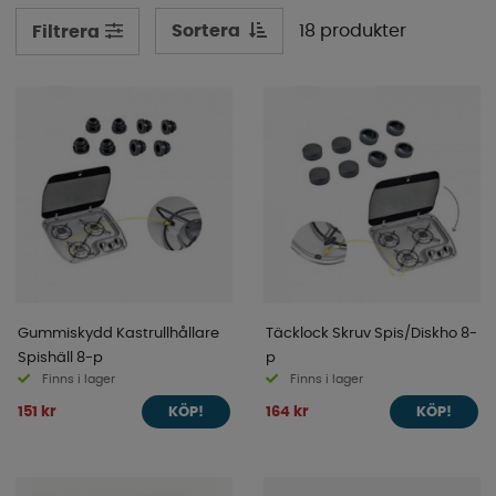
Sortera
18 produkter
Filtrera
Gummiskydd Kastrullhållare
Täcklock Skruv Spis/Diskho 8-
Spishäll 8-p
p
Finns i lager
Finns i lager
151 kr
164 kr
KÖP!
KÖP!