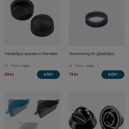
Täckkåpa spisskruv Dometic
Gummiring för glaskåpa
Finns i lager
Finns i lager
95 kr
79 kr
KÖP!
KÖP!