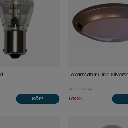
ed
Takarmatur Cirro Silvers
Finns i lager
178 kr
KÖP!