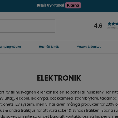
4.6
Baserat på 
ampingmöbler
Hushåll & Kök
Vatten & Sanitet
ELEKTRONIK
rt-tv till husvagnen eller kanske en solpanel till husbilen? Här hitta
 12v uttag, elkabel, ledlampa, backkamera, strömbrytare, taklamp
fordonets 12v system, men vi har även många produkter för 230v 
s & andra trafikljus för att vara säker & synas i trafiken. Spana ru
du söker, om inte så är det bara att kontakta oss så hjälper vi mer