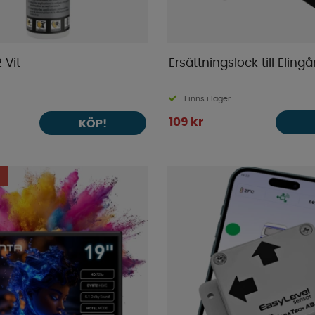
 Vit
Ersättningslock till Eling
Finns i lager
109 kr
KÖP!