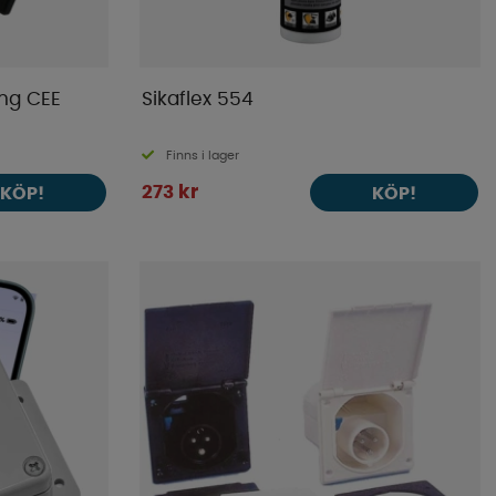
ång CEE
Sikaflex 554
Finns i lager
273 kr
KÖP!
KÖP!