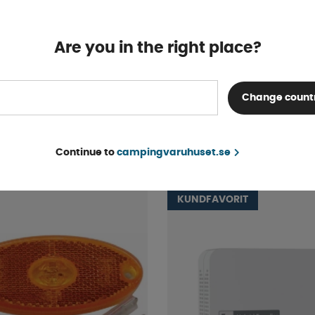
Are you in the right place?
TV 19 Tum 12-230v
EasyLevel Vattenpass 
Change count
Bluetooth
Finns i lager
749 kr
KÖP!
Continue to
campingvaruhuset.se
KUNDFAVORIT