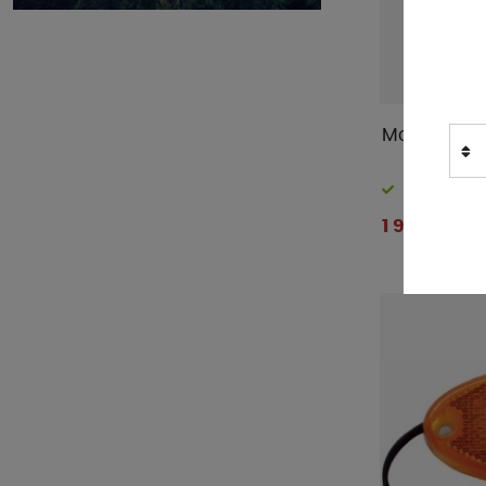
Manta
(
12
)
Milenco
(
2
)
Nordmax
(
24
)
Outwell
(
2
)
Manta Led 
Piczo
(
4
)
Pro-User
(
14
)
Finns i lager
ProPlus
(
62
)
1 995 kr
Renogy
(
16
)
Sika
(
2
)
Smart Living
(
3
)
Sunwind
(
36
)
Thule
(
1
)
Victron
(
168
)
WIFI
(
21
)