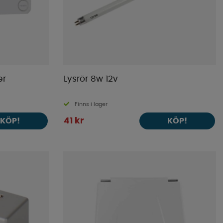
er
Lysrör 8w 12v
Finns i lager
41 kr
KÖP!
KÖP!