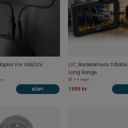
dapter För USB/12V
LTC Backkamera Trådlö
Long Range
ara
4-9 dagar
1 955 kr
KÖP!