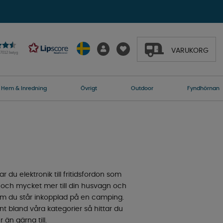
VARUKORG
27012 betyg
Hem & Inredning
Övrigt
Outdoor
Fyndhörnan
r du elektronik till fritidsfordon som
a och mycket mer till din husvagn och
om du står inkopplad på en camping.
nt bland våra kategorier så hittar du
 än gärna till.