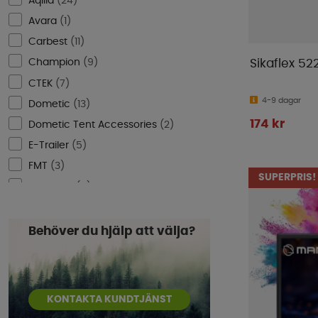
Aqiila
(
24
)
Avara
(
1
)
Carbest
(
11
)
Champion
(
9
)
Sikaflex 522
CTEK
(
7
)
4-9 dagar
Dometic
(
13
)
174 kr
Dometic Tent Accessories
(
2
)
E-Trailer
(
5
)
FMT
(
3
)
SUPERPRIS!
GoCamp
(
5
)
HAWK
(
1
)
Hella
(
1
)
Behöver du hjälp att välja?
Inprojal
(
1
)
Isabella
(
1
)
Kampa Dometic
(
1
)
KONTAKTA KUNDTJÄNST
LTC
(
27
)