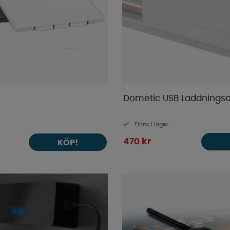
Dometic USB Laddnings
Finns i lager
470 kr
KÖP!