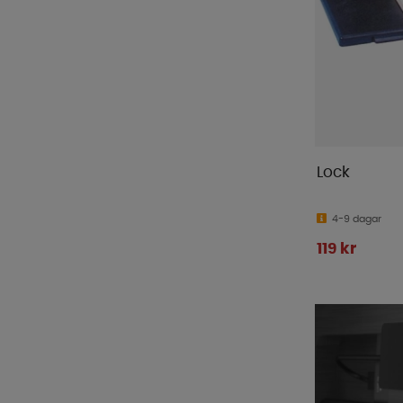
Lock
4-9 dagar
119 kr