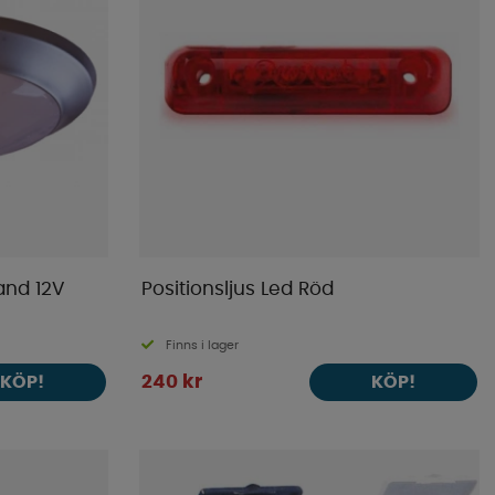
and 12V
Positionsljus Led Röd
Finns i lager
240 kr
KÖP!
KÖP!