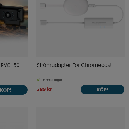
s RVC-50
Strömadapter För Chromecast
Finns i lager
389 kr
KÖP!
KÖP!