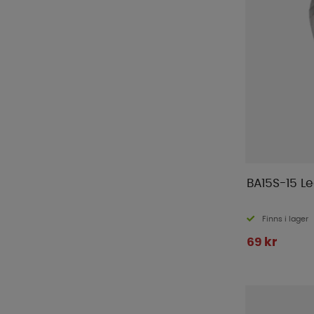
BA15S-15 L
Finns i lager
69 kr