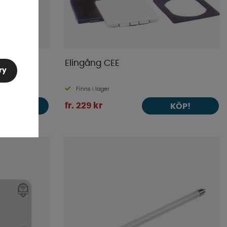
med
Elingång CEE
ry
Finns i lager
fr. 229 kr
KÖP!
KÖP!