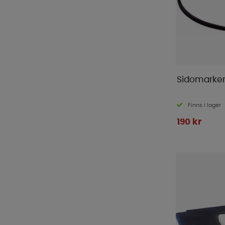
Sidomarker
Finns i lager
190 kr