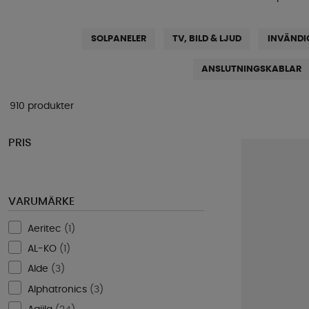
SOLPANELER
TV, BILD & LJUD
INVÄNDI
ANSLUTNINGSKABLAR
910 produkter
PRIS
VARUMÄRKE
Aeritec
(
1
)
AL-KO
(
1
)
Alde
(
3
)
Alphatronics
(
3
)