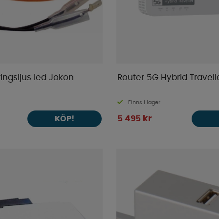
ingsljus led Jokon
Router 5G Hybrid Travell
Finns i lager
5 495 kr
KÖP!