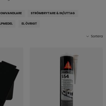
& OMVANDLARE
STRÖMBRYTARE & IN/UTTAG
LPMEDEL
EL ÖVRIGT
Sortera
Mest populära
Butikens favoriter
Namn A-Ö
Namn Ö-A
Lägsta pris
Högsta pris
Varumärke
Publiceringsdatum