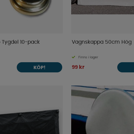
 Tygdel 10-pack
Vagnskappa 50cm Hög
Finns i lager
99 kr
KÖP!