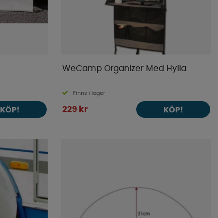
WeCamp Organizer Med Hylla
Finns i lager
229 kr
KÖP!
KÖP!