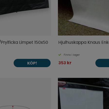
Prylficka Limpet 150x50
Hjulhuskappa Knaus Enk
Finns i lager
353 kr
KÖP!