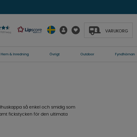
VARUKORG
27020 betyg
Hem & Inredning
Övrigt
Outdoor
Fyndhörnan
julhuskappa så enkel och smidig som
amt fickstycken för den ultimata