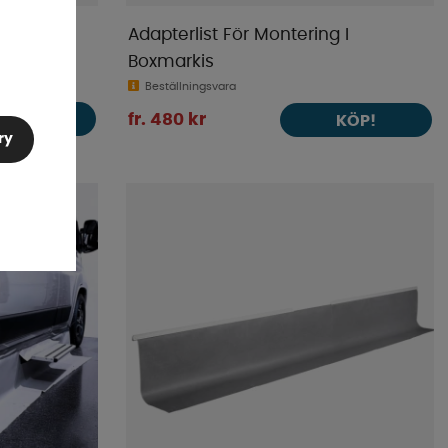
0-pack
Adapterlist För Montering I
Boxmarkis
Beställningsvara
KÖP!
fr. 480 kr
KÖP!
ry