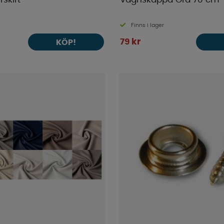
skirt
Vagnskappa Grå 70 cm
Finns i lager
79 kr
KÖP!