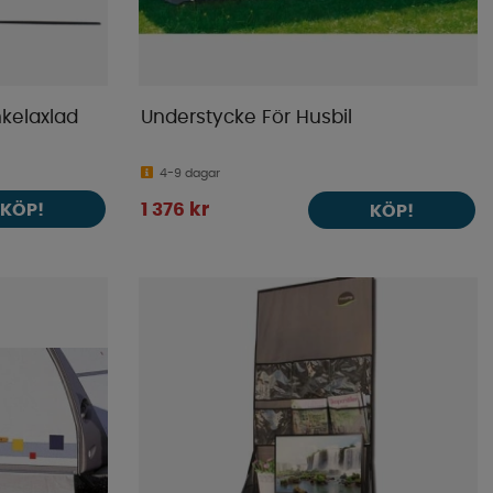
nkelaxlad
Understycke För Husbil
4-9 dagar
KÖP!
1 376 kr
KÖP!