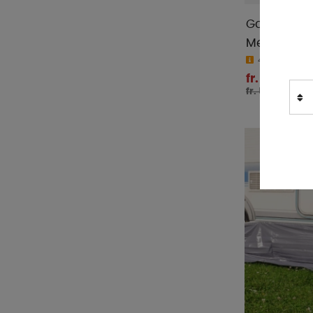
Gardintyg 
Metervara
4-9 dagar
fr. 537 kr
fr. 565 kr