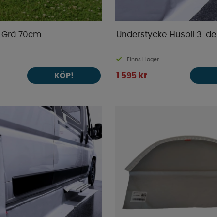
 Grå 70cm
Understycke Husbil 3-de
Finns i lager
1 595 kr
KÖP!