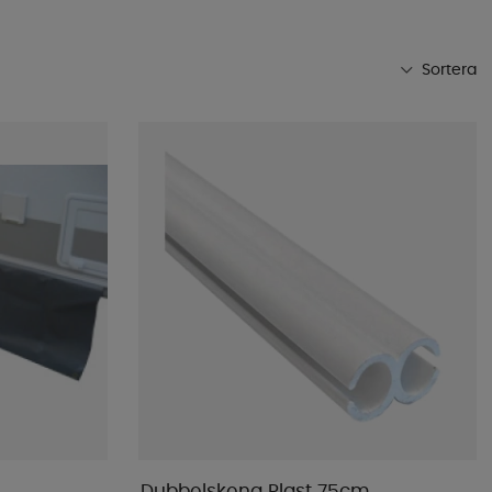
Sortera
Mest populära
Butikens favoriter
Namn A-Ö
Namn Ö-A
Lägsta pris
Högsta pris
Varumärke
Publiceringsdatum