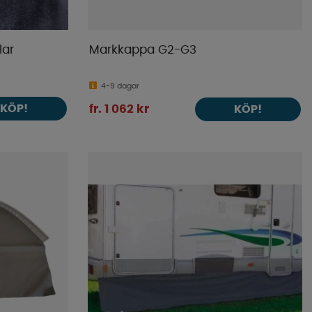
lar
Markkappa G2-G3
4-9 dagar
KÖP!
fr. 1 062 kr
KÖP!