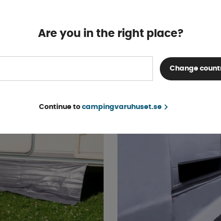
Premium 150 cm -
Tryckknapp Med Skruv 1
Are you in the right place?
Finns i lager
75 kr
KÖP!
Change count
Continue to
campingvaruhuset.se