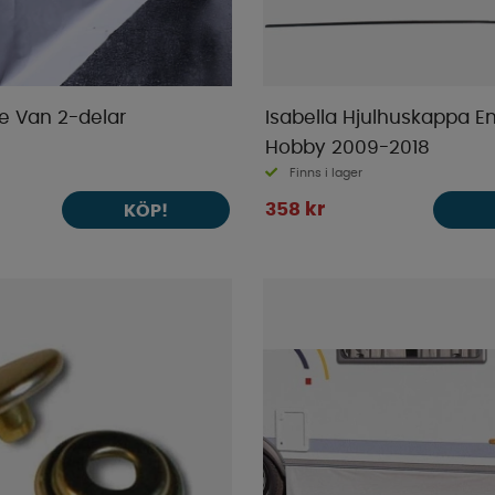
e Van 2-delar
Isabella Hjulhuskappa E
Hobby 2009-2018
Finns i lager
358 kr
KÖP!