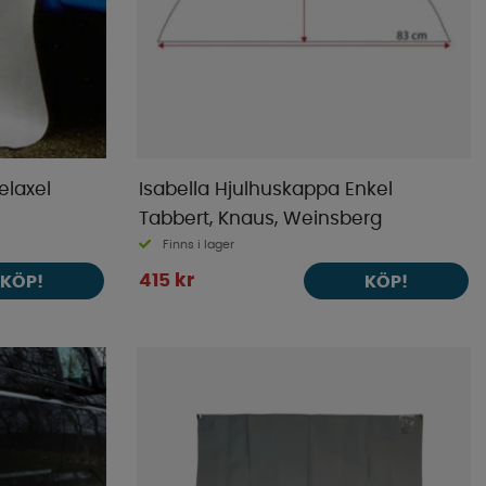
elaxel
Isabella Hjulhuskappa Enkel
Tabbert, Knaus, Weinsberg
Finns i lager
415 kr
KÖP!
KÖP!