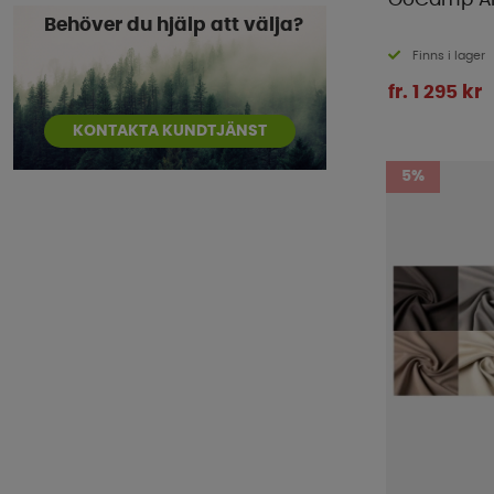
GoCamp Air
Behöver du hjälp att välja?
Finns i lager
fr. 1 295 kr
KONTAKTA KUNDTJÄNST
5%