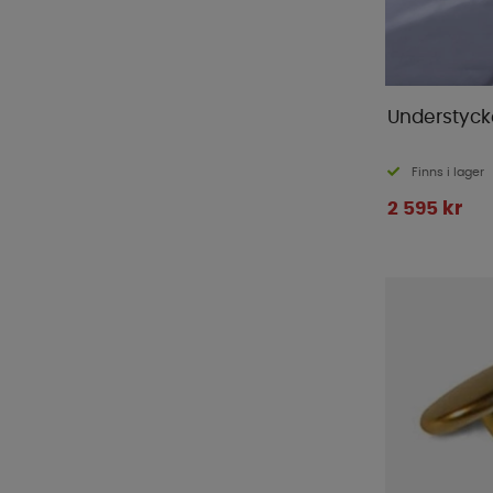
Understyck
Finns i lager
2 595 kr