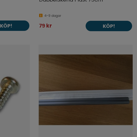
Dubbelskena Plast 75cm
4-9 dagar
KÖP!
79 kr
KÖP!