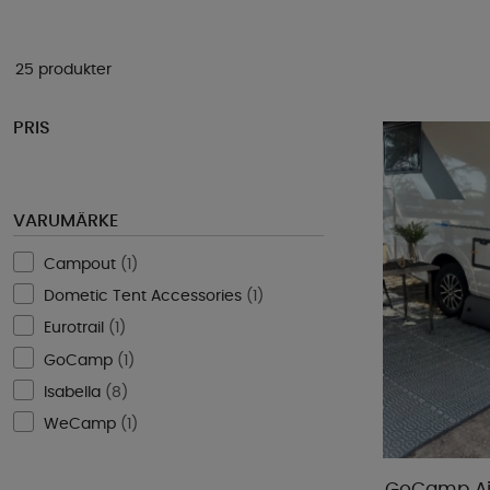
25 produkter
PRIS
VARUMÄRKE
Campout
(
1
)
Dometic Tent Accessories
(
1
)
Eurotrail
(
1
)
GoCamp
(
1
)
Isabella
(
8
)
WeCamp
(
1
)