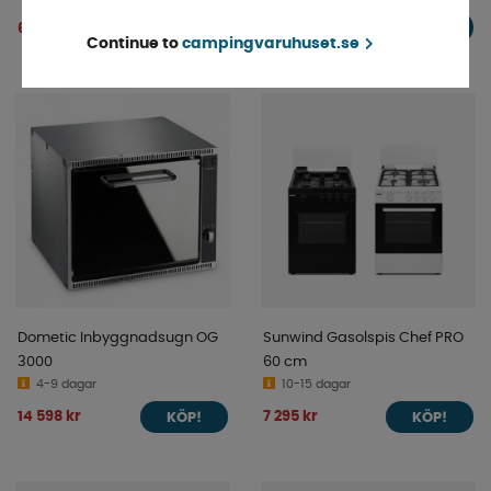
6 970 kr
6 245 kr
KÖP!
KÖP!
Continue to
campingvaruhuset.se
Dometic Inbyggnadsugn OG
Sunwind Gasolspis Chef PRO
3000
60 cm
4-9 dagar
10-15 dagar
14 598 kr
7 295 kr
KÖP!
KÖP!