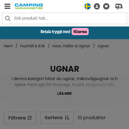
Hem
Hushåll & Kök
Hoar, Hällar & Ugnar
Ugnar
UGNAR
I denna kategori hittar du ugnar, mikrovågsugnar och
spisar med ugn för husvagn, husbil, stuga och båt.
Sortimentet omfattar både inbyggnadsugnar som enkelt
LÄS MER
integreras i köket, praktiska mikrovågsugnar samt
kompletta spisar med integrerad ugn för dig som vill ha
en allt-i-ett-lösning.
Sortera
15 produkter
Filtrera
För dig som bygger nytt eller uppgraderar ett befintligt
kök finns flera alternativ, från kompakta gasolugnar och