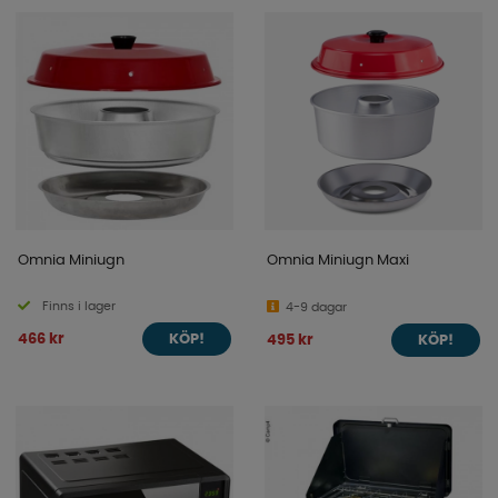
inbyggnadsugnar till varmluftsugnar, mikrovågsugnar
och kompletta spisar med ugn. Oavsett om du vill värma
mat, baka, gratinera eller laga större måltider finns det
en lösning som passar dina behov.
När du väljer ugn är det viktigt att ta hänsyn till
tillgängligt utrymme, energikälla och hur köket används.
Här hittar du modeller för både gasol- och eldrift samt
lösningar anpassade för det mobila livet och
fritidsboendet.
Omnia Miniugn
Omnia Miniugn Maxi
Utforska vårt sortiment av ugnar, mikrovågsugnar och
spisar med ugn från välkända tillverkare och hitta rätt
Finns i lager
4-9 dagar
modell för ditt kök.
466 kr
495 kr
KÖP!
KÖP!