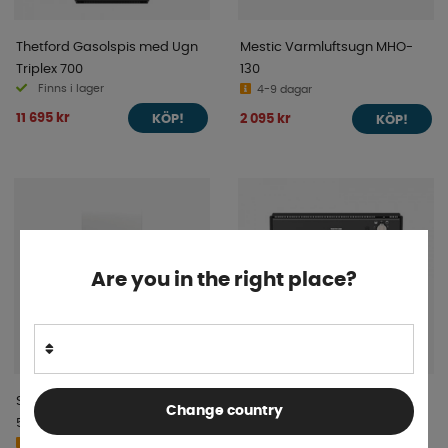
Thetford Gasolspis med Ugn
Mestic Varmluftsugn MHO-
Triplex 700
130
Finns i lager
4-9 dagar
11 695 kr
2 095 kr
KÖP!
KÖP!
Are you in the right place?
Sunwind Gasolspis Chef PRO
Thetford Duplex Ugn 36L 12V
Change country
50 cm
Finns i lager
10-15 dagar