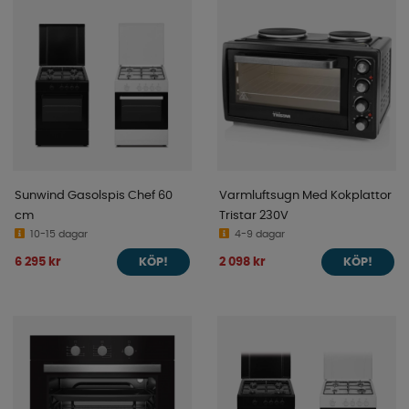
Sunwind Gasolspis Chef 60
Varmluftsugn Med Kokplattor
cm
Tristar 230V
10-15 dagar
4-9 dagar
6 295 kr
2 098 kr
KÖP!
KÖP!