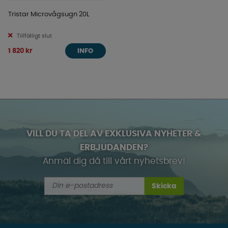
Tristar Microvågsugn 20L
Tillfälligt slut
1 820 kr
INFO
VILL DU TA DEL AV EXKLUSIVA NYHETER &
ERBJUDANDEN?
Anmäl dig då till vårt nyhetsbrev!
Skicka