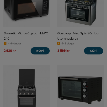
Dometic Microvågsugn MWO
Gasolugn Med Spis 30mbar
240
Utomhusbruk
4-9 dagar
4-9 dagar
2 930 kr
3 599 kr
KÖP!
KÖP!