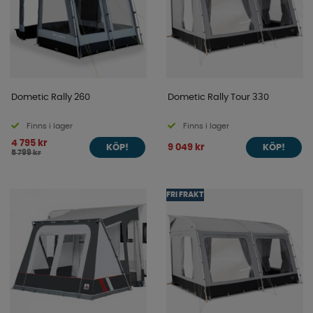
Dometic Rally 260
Dometic Rally Tour 330
Finns i lager
Finns i lager
4 795 kr
9 049 kr
KÖP!
KÖP!
5 799 kr
FRI FRAKT