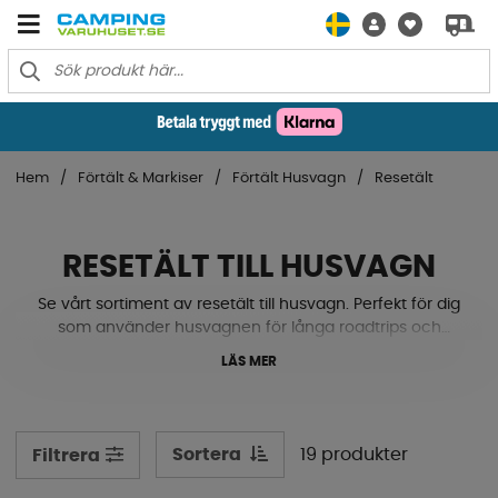
Hem
Förtält & Markiser
Förtält Husvagn
Resetält
RESETÄLT TILL HUSVAGN
Se vårt sortiment av resetält till husvagn. Perfekt för dig
som använder husvagnen för långa roadtrips och
snabbt vill ha extra utrymme vid stopp längs vägen.
LÄS MER
Sortera
19 produkter
Filtrera