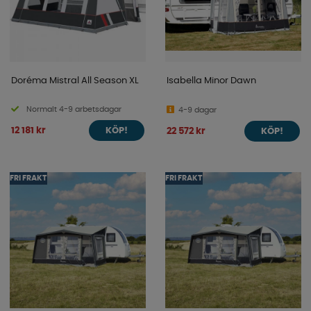
Doréma Mistral All Season XL
Isabella Minor Dawn
Normalt 4-9 arbetsdagar
4-9 dagar
12 181 kr
22 572 kr
KÖP!
KÖP!
FRI FRAKT
FRI FRAKT