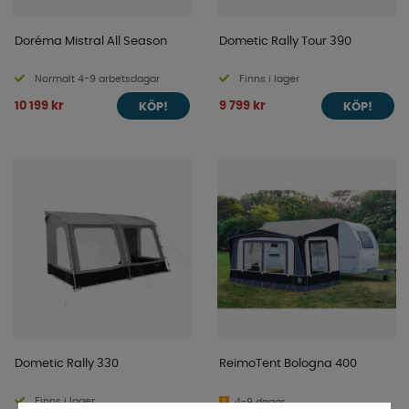
Doréma Mistral All Season
Dometic Rally Tour 390
Normalt 4-9 arbetsdagar
Finns i lager
10 199 kr
9 799 kr
KÖP!
KÖP!
Dometic Rally 330
ReimoTent Bologna 400
Finns i lager
4-9 dagar