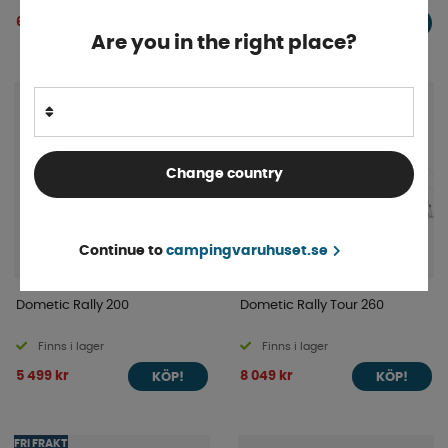
6 749 kr
10 695 kr
KÖP!
KÖP!
Are you in the right place?
FRI FRAKT
Change country
Continue to
campingvaruhuset.se
Dometic Rally 200
Dometic Rally Tour 260
Finns i lager
Finns i lager
5 499 kr
8 049 kr
KÖP!
KÖP!
FRI FRAKT