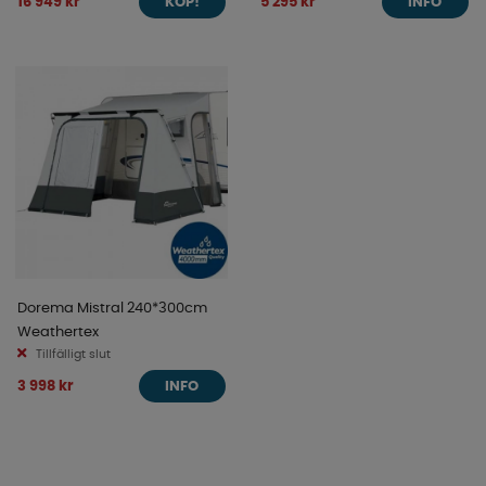
16 949 kr
5 295 kr
KÖP!
INFO
Dorema Mistral 240*300cm
Weathertex
Tillfälligt slut
3 998 kr
INFO