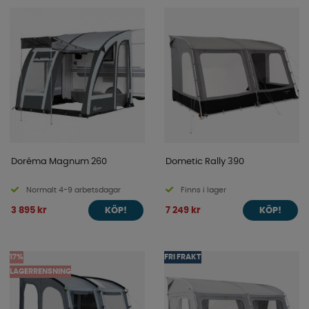
Doréma Magnum 260
Dometic Rally 390
Normalt 4-9 arbetsdagar
Finns i lager
3 895 kr
7 249 kr
KÖP!
KÖP!
17%
FRI FRAKT
LAGERRENSNING