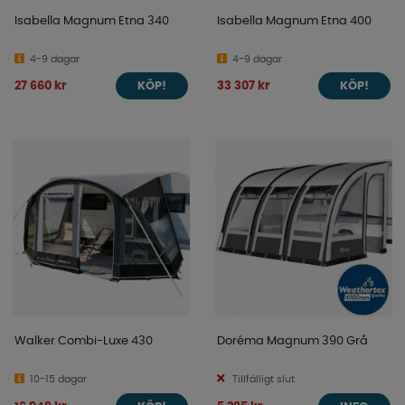
Isabella Magnum Etna 340
Isabella Magnum Etna 400
4-9 dagar
4-9 dagar
27 660 kr
33 307 kr
KÖP!
KÖP!
Walker Combi-Luxe 430
Doréma Magnum 390 Grå
10-15 dagar
Tillfälligt slut