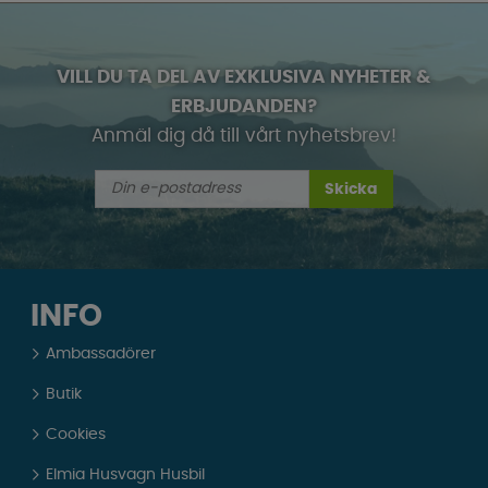
VILL DU TA DEL AV EXKLUSIVA NYHETER &
ERBJUDANDEN?
Anmäl dig då till vårt nyhetsbrev!
Skicka
INFO
Ambassadörer
Butik
Cookies
Elmia Husvagn Husbil