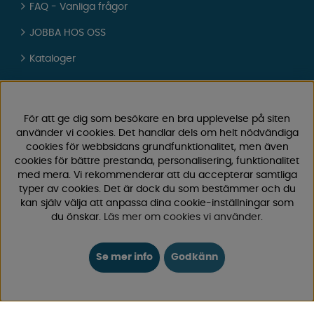
FAQ - Vanliga frågor
JOBBA HOS OSS
Kataloger
Köpvillkor
Logga in
För att ge dig som besökare en bra upplevelse på siten
använder vi cookies. Det handlar dels om helt nödvändiga
KUNDTJÄNST
cookies för webbsidans grundfunktionalitet, men även
cookies för bättre prestanda, personalisering, funktionalitet
0171-105570
med mera. Vi rekommenderar att du accepterar samtliga
Telefontid vardagar 10:30-15:00
typer av cookies. Det är dock du som bestämmer och du
Telefon stängd mellan 12:00-13:00
kan själv välja att anpassa dina cookie-inställningar som
du önskar.
Läs mer om cookies vi använder
.
Skicka e-post
Vi svarar alltid inom 24 h på vardagar.
Se mer info
Godkänn
Registrera din retur
Gäller ångrat köp & felbeställning.