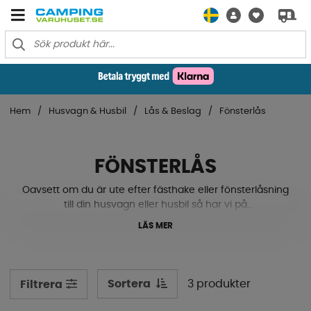
Hem
Husvagn & Husbil
Lås & Beslag
Fönsterlås
FÖNSTERLÅS
Oavsett om du är ute efter fästhake eller fönsterlåsning
till din husvagn eller husbil så har vi på
Campingvaruhuset produkterna för dig! Här kan du
LÄS MER
även hitta fönsterramar till s4 och s5 fönster för både
höger och vänstersida i olika längd för att möta just dina
behov och ditt fordons mått. Utforska vårt sortiment
nedan redan idag
Sortera
3 produkter
Filtrera