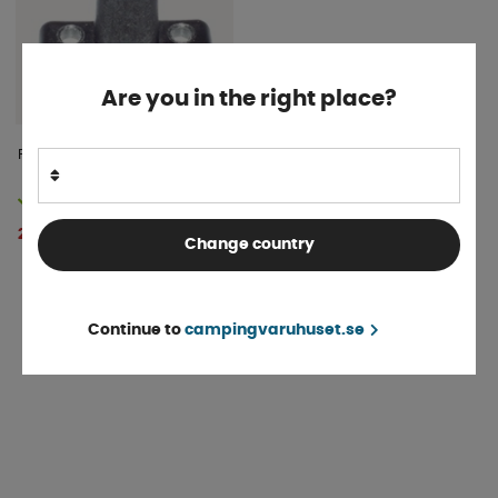
Are you in the right place?
Fästhake Fast Fönster
Finns i lager
264 kr
KÖP!
Change country
Continue to
campingvaruhuset.se