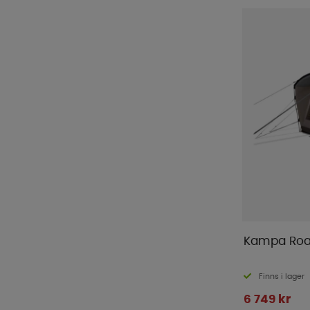
Kampa Roa
Finns i lager
6 749 kr