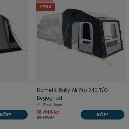
FYND
Dometic Rally Air Pro 240 T/G -
Begagnad
Finns i lager
16 446 kr
KÖP!
KÖP!
23 495 kr