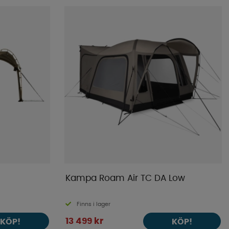
Kampa Roam Air TC DA Low
Finns i lager
13 499 kr
KÖP!
KÖP!