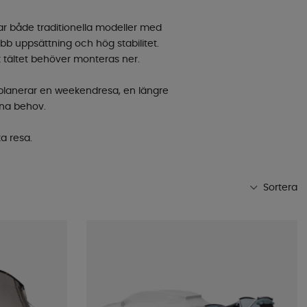
tar både traditionella modeller med
b uppsättning och hög stabilitet.
t tältet behöver monteras ner.
u planerar en weekendresa, en längre
dina behov.
ta resa.
Sortera
Mest populära
Butikens favoriter
Namn A-Ö
Namn Ö-A
Lägsta pris