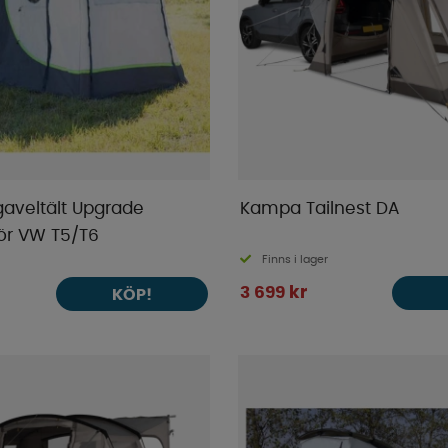
aveltält Upgrade
Kampa Tailnest DA
ör VW T5/T6
Finns i lager
3 699 kr
KÖP!