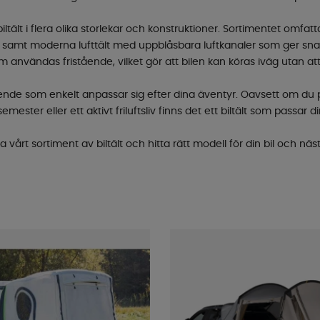
tält i flera olika storlekar och konstruktioner. Sortimentet omfat
r samt moderna lufttält med uppblåsbara luftkanaler som ger snab
nvändas fristående, vilket gör att bilen kan köras iväg utan at
t boende som enkelt anpassar sig efter dina äventyr. Oavsett om d
ester eller ett aktivt friluftsliv finns det ett biltält som passar 
a vårt sortiment av biltält och hitta rätt modell för din bil och näs