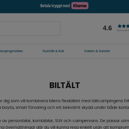
4.6
Baserat på 
ampingmöbler
Hushåll & Kök
Vatten & Sanitet
BILTÄLT
ör dig som vill kombinera bilens flexibilitet med tältcampingens frih
ra boyta, smart förvaring och ett bekvämt skydd under både korta
are av personbilar, kombibilar, SUV och campervans. De passar ut
tana övernattningar där du vill kunna resa enkelt utan att kompr