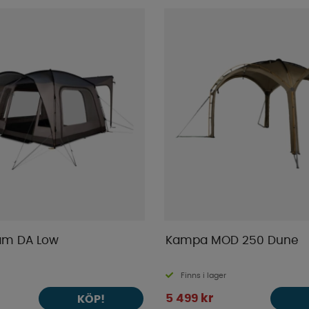
m DA Low
Kampa MOD 250 Dune
Finns i lager
5 499 kr
KÖP!