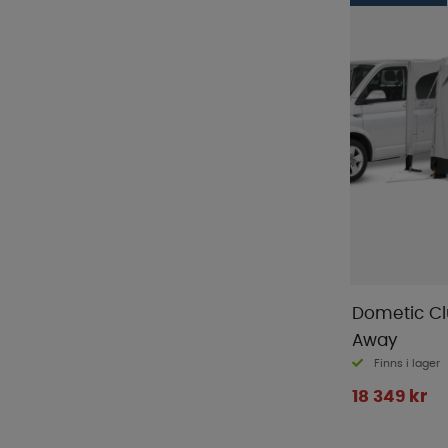
Dometic Clu
Away
Finns i lager
18 349 kr