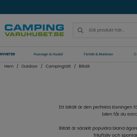
NYHETER
Husvagn & Husbil
Förtält & Markiser
C
Hem
Outdoor
Campingtält
Biltält
Ett biltält är den perfekta lösningen f
bilen får du ext
Biltält är särskilt populära bland äg
friluftsliv och spon