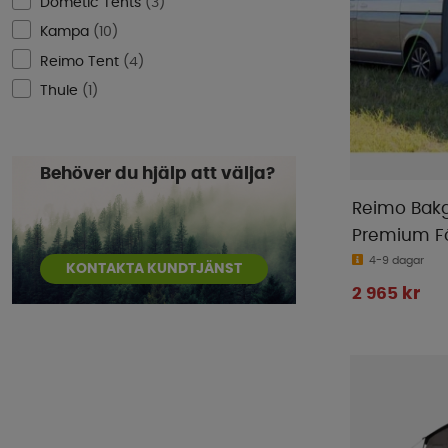
Dometic Tents
(
3
)
Kampa
(
10
)
Reimo Tent
(
4
)
Thule
(
1
)
Behöver du hjälp att välja?
Reimo Bakg
Premium F
4-9 dagar
KONTAKTA KUNDTJÄNST
2 965 kr