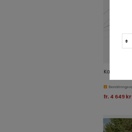
Kampa Way
Beställningsv
fr. 4 649 kr