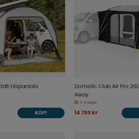
ält Hispaniola
Dometic Club Air Pro 260
Away
4-9 dagar
14 789 kr
KÖP!