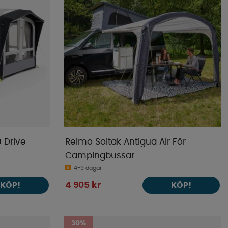
 Drive
Reimo Soltak Antigua Air För
Campingbussar
4-9 dagar
4 905 kr
KÖP!
KÖP!
30%