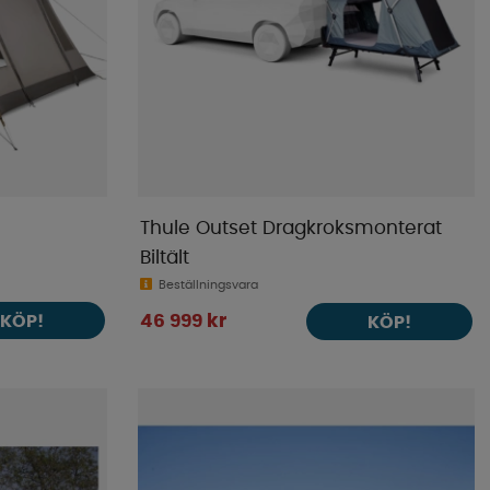
Högsta pris
Varumärke
Publiceringsdatum
Thule Outset Dragkroksmonterat
Biltält
Beställningsvara
KÖP!
46 999 kr
KÖP!