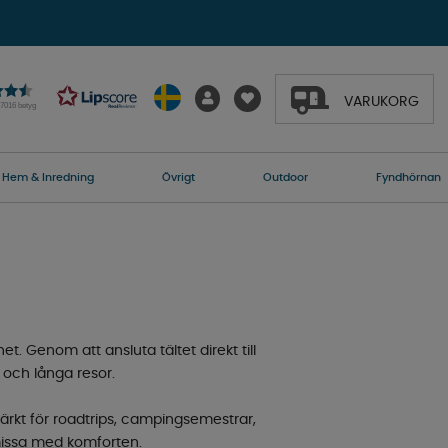
VARUKORG
27016 betyg
Hem & Inredning
Övrigt
Outdoor
Fyndhörnan
et. Genom att ansluta tältet direkt till
 och långa resor.
märkt för roadtrips, campingsemestrar,
omissa med komforten.