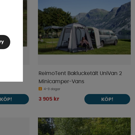
ry
ReimoTent Baklucketält UniVan 2
Minicamper-Vans
4-9 dagar
3 905 kr
KÖP!
KÖP!