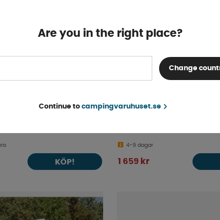
Are you in the right place?
Change count
Continue to
campingvaruhuset.se
point DA
Baktält Trapez för Caddy
ara
4-9 dagar
1 659 kr
KÖP!