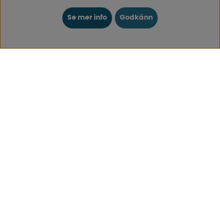
KUNDTJÄNST
Se mer info
Godkänn
0171-105570
Telefontid vardagar 10:30-15:00
Telefon stängd mellan 12:00-13:00
Skicka e-post
Vi svarar alltid inom 24 h på vardagar.
Registrera din retur
Gäller ångrat köp & felbeställning.
Registrera din reklamation
Gäller defekt vara, transportskada etc.
Campingvaruhuset Butik Enköping
Hitta till vår butik & se öppettider
Campingvaruhuset