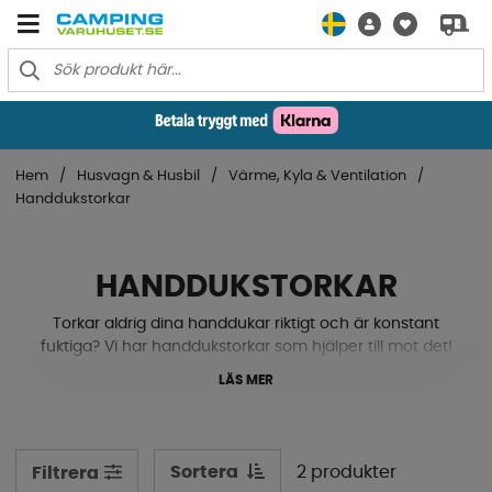
Hem
Husvagn & Husbil
Värme, Kyla & Ventilation
Handdukstorkar
HANDDUKSTORKAR
Torkar aldrig dina handdukar riktigt och är konstant
fuktiga? Vi har handdukstorkar som hjälper till mot det!
LÄS MER
Sortera
2 produkter
Filtrera