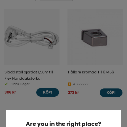
Sladdställ ojordat 1,50m till
Hållare Kromad Till 67456
Flex Handdukstorkar
Finns i lager
4-9 dagar
306 kr
273 kr
KÖP!
KÖP!
Are you in the right place?