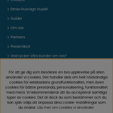
Cookies
Elmia Husvagn Husbil
Guider
Om oss
Partners
Presentkort
Vad tycker våra kunder om oss?
FAQ - Vanliga frågor
För att ge dig som besökare en bra upplevelse på siten
JOBBA HOS OSS
använder vi cookies. Det handlar dels om helt nödvändiga
cookies för webbsidans grundfunktionalitet, men även
Kataloger
cookies för bättre prestanda, personalisering, funktionalitet
med mera. Vi rekommenderar att du accepterar samtliga
Köpvillkor
typer av cookies. Det är dock du som bestämmer och du
kan själv välja att anpassa dina cookie-inställningar som
Logga in
du önskar.
Läs mer om cookies vi använder
.