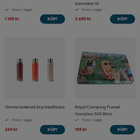
Icemaker 10
Finns i lager
Finns i lager
1 165 kr
2 489 kr
KÖP!
KÖP!
Omnia Isolerad Dryckesflaska
Royal Camping Pussel
Vacation 500 Bitar
Finns i lager
Finns i lager
249 kr
199 kr
KÖP!
KÖP!