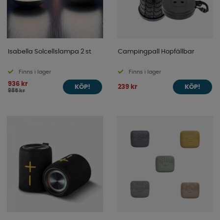
Isabella Solcellslampa 2 st
Campingpall Hopfällbar
Finns i lager
Finns i lager
936 kr
239 kr
KÖP!
KÖP!
985 kr