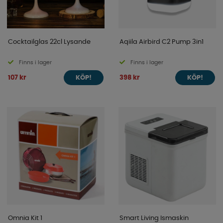
Cocktailglas 22cl Lysande
Aqiila Airbird C2 Pump 3in1
Finns i lager
Finns i lager
107 kr
398 kr
KÖP!
KÖP!
Omnia Kit 1
Smart Living Ismaskin