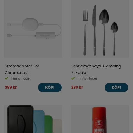
Strömadapter För
Bestickset Royal Camping
Chromecast
24-delar
Finns i lager
Finns i lager
389 kr
289 kr
KÖP!
KÖP!