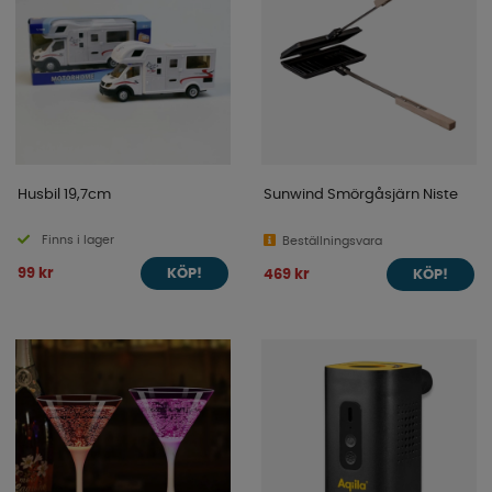
Husbil 19,7cm
Sunwind Smörgåsjärn Niste
Finns i lager
Beställningsvara
99 kr
469 kr
KÖP!
KÖP!