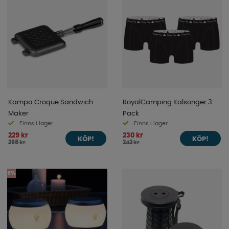
Kampa Croque Sandwich
RoyalCamping Kalsonger 3-
Maker
Pack
Finns i lager
Finns i lager
229 kr
230 kr
KÖP!
KÖP!
298 kr
242 kr
5%