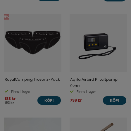
5%
RoyalCamping Trosor 3-Pack
Aqiila Airbird P1 Luftpump
Svart
Finns i lager
Finns i lager
183 kr
799 kr
KÖP!
KÖP!
193 kr