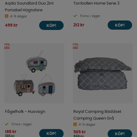
Aqiila Soundbird Duo 2in1
Torrbollen Home Serie 3
Portabel Högtalare
Finns i lager
4-9 dagar
212 kr
499 kr
KÖP!
KÖP!
5%
5%
Fågelholk - Husvagn
Royal Camping Bäddset
Camping Queen Grå
Finns i lager
4-9 dagar
188 kr
565 kr
KÖP!
KÖP!
198 kr
595 kr