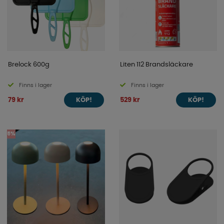
Brelock 600g
Liten 112 Brandsläckare
Finns i lager
Finns i lager
79 kr
529 kr
KÖP!
KÖP!
5%