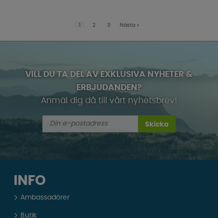
1
2
3
Nästa
»
VILL DU TA DEL AV EXKLUSIVA NYHETER &
ERBJUDANDEN?
Anmäl dig då till vårt nyhetsbrev!
Skicka
INFO
Ambassadörer
Butik