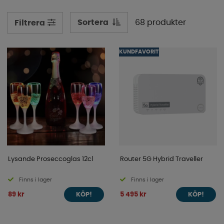
presentkort
Sortera
68 produkter
Filtrera
KUNDFAVORIT
Lysande Proseccoglas 12cl
Router 5G Hybrid Traveller
Finns i lager
Finns i lager
89 kr
5 495 kr
KÖP!
KÖP!