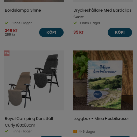
Bordslampa Shine
Dryckeshållare Med Bordclips
Svart
Finns i lager
Finns i lager
246 kr
35 kr
KÖP!
KÖP!
259 kr
5%
Royal Camping Konstfäll
Loggbok - Mina Husbilsresor
Curly 180x60cm
Finns i lager
4-9 dagar