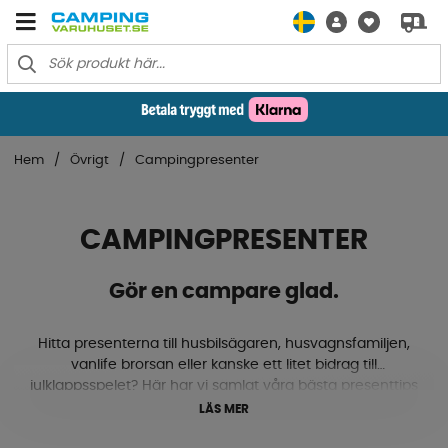
Hem
Övrigt
Campingpresenter
CAMPINGPRESENTER
Gör en campare glad.
Hitta presenterna till husbilsägaren, husvagnsfamiljen,
vanlife brorsan eller kanske ett litet bidrag till
julklappsspelet? Här har vi samlat våra bästa presenttips
till campingälskaren!
LÄS MER
Vill du låta camparen bestämma själv? Kika in vårt