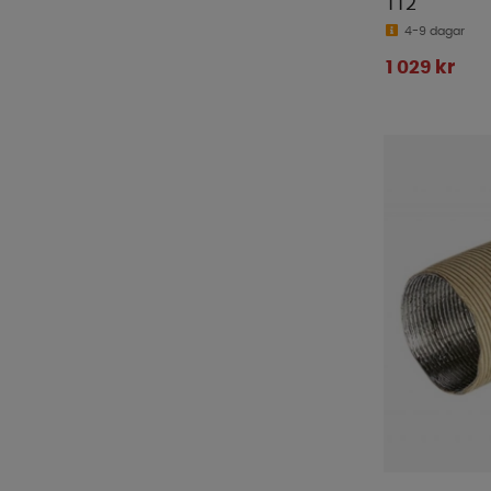
TT2
4-9 dagar
1 029 kr