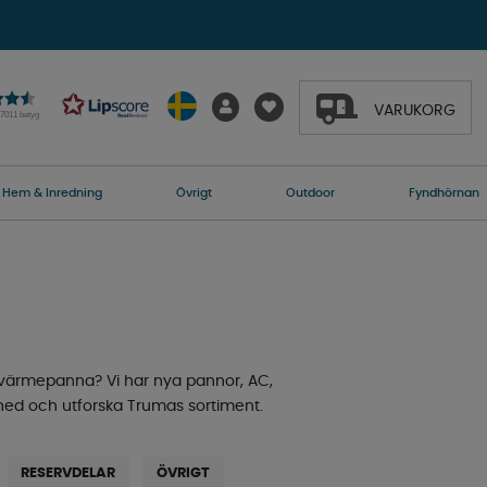
VARUKORG
27011 betyg
Hem & Inredning
Övrigt
Outdoor
Fyndhörnan
 värmepanna? Vi har nya pannor, AC,
a ned och utforska Trumas sortiment.
RESERVDELAR
ÖVRIGT