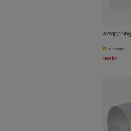
Avtappning
4-9 dagar
189 kr