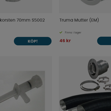
skorsten 70mm S5002
Truma Mutter (EM)
Finns i lager
46 kr
KÖP!