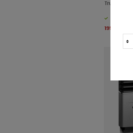
Truma Luf
Finns i lager
195 kr