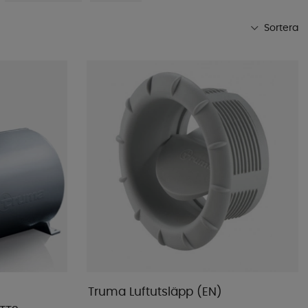
Sortera
Mest populära
Butikens favoriter
Namn A-Ö
Namn Ö-A
Lägsta pris
Högsta pris
Varumärke
Publiceringsdatum
Truma Luftutsläpp (EN)