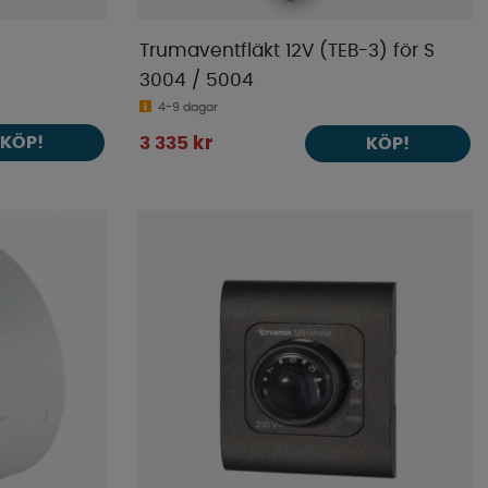
Trumaventfläkt 12V (TEB-3) för S
3004 / 5004
4-9 dagar
KÖP!
3 335 kr
KÖP!