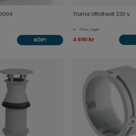
 3004
Truma Ultraheat 230 v
Finns i lager
4 690 kr
KÖP!