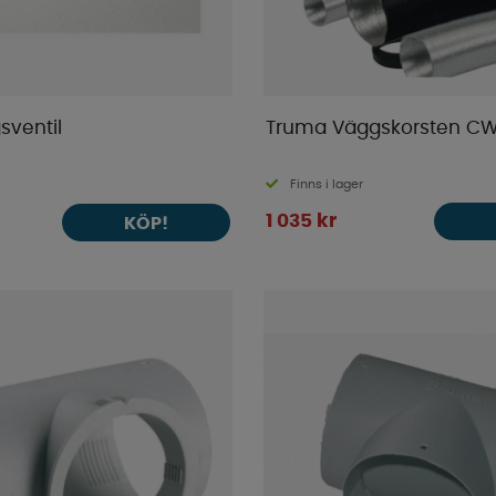
sventil
Truma Väggskorsten C
Finns i lager
1 035 kr
KÖP!