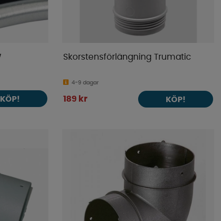
W
Skorstensförlängning Trumatic
4-9 dagar
KÖP!
189 kr
KÖP!