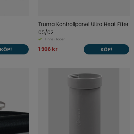
Truma Kontrollpanel Ultra Heat Efter
05/02
Finns i lager
1 906 kr
KÖP!
KÖP!