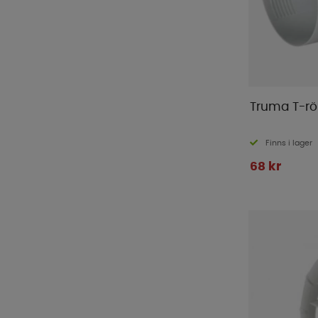
Truma T-rör
Finns i lager
68 kr