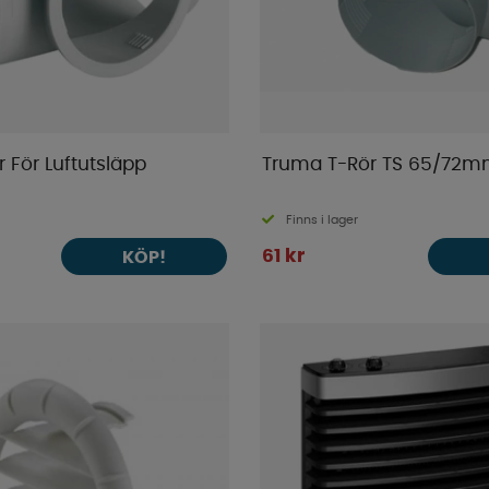
 För Luftutsläpp
Truma T-Rör TS 65/72
Finns i lager
61 kr
KÖP!