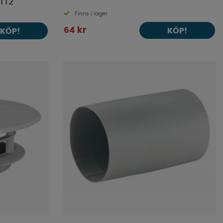
TT2
Finns i lager
64 kr
KÖP!
KÖP!