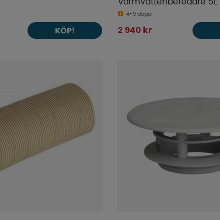
Varmvattenberedare 5L 
4-9 dagar
2 940 kr
KÖP!