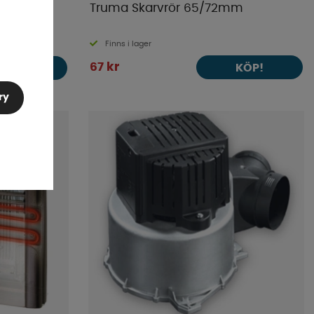
K3 60mm
Truma Skarvrör 65/72mm
Finns i lager
67 kr
KÖP!
KÖP!
ry