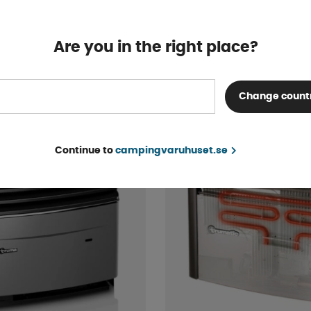
tslang 60/65 mm
Truma Skorstenshatt A
Are you in the right place?
Beställningsvara
KÖP!
289 kr
Change count
Continue to
campingvaruhuset.se