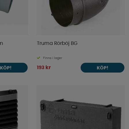
mm
Truma Rörböj BG
Finns i lager
193 kr
KÖP!
KÖP!