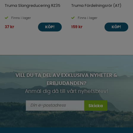
Truma Slangreducering RZ35
Truma Fördelningsrör (AT)
Finns i lager
Finns i lager
37 kr
159 kr
KÖP!
KÖP!
VILL DU TA DEL AV EXKLUSIVA NYHETER &
ERBJUDANDEN?
Anmäl dig då till vårt nyhetsbrev!
Skicka