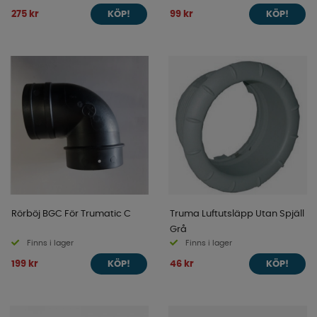
275 kr
99 kr
KÖP!
KÖP!
Rörböj BGC För Trumatic C
Truma Luftutsläpp Utan Spjäll
Grå
Finns i lager
Finns i lager
199 kr
46 kr
KÖP!
KÖP!