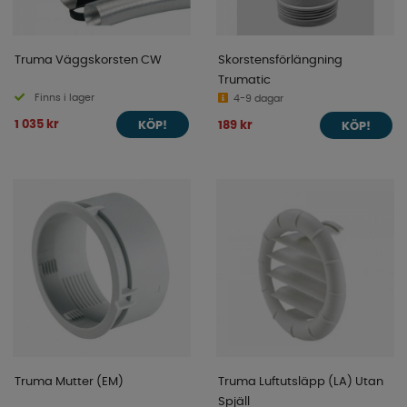
Truma Väggskorsten CW
Skorstensförlängning
Trumatic
Finns i lager
4-9 dagar
1 035 kr
189 kr
KÖP!
KÖP!
Truma Mutter (EM)
Truma Luftutsläpp (LA) Utan
Spjäll