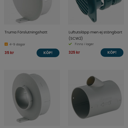
Truma Förslutningshatt
Luftutsläpp men ej stängbart
(SCW2)
Finns i lager
4-9 dagar
325 kr
35 kr
KÖP!
KÖP!