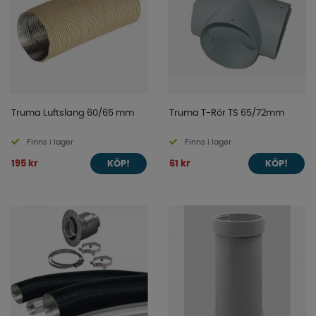
Truma Luftslang 60/65 mm
Truma T-Rör TS 65/72mm
Finns i lager
Finns i lager
195 kr
61 kr
KÖP!
KÖP!