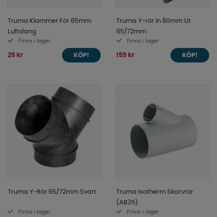
Truma Klammer För 65mm
Truma Y-rör In 80mm Ut
Luftslang
65/72mm
Finns i lager
Finns i lager
25 kr
159 kr
KÖP!
KÖP!
Truma Y-Rör 65/72mm Svart
Truma Isotherm Skarvrör
(AB35)
Finns i lager
Finns i lager