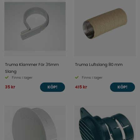
Truma Klammer För 35mm
Truma Luftslang 80 mm
Slang
Finns i lager
Finns i lager
35 kr
415 kr
KÖP!
KÖP!