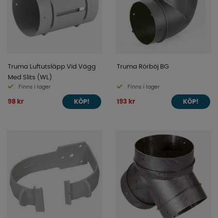
Truma Luftutsläpp Vid Vägg
Truma Rörböj BG
Med Slits (WL)
Finns i lager
Finns i lager
98 kr
193 kr
KÖP!
KÖP!