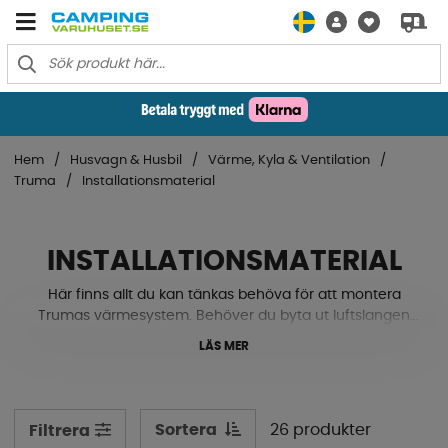
Hem
Husvagn & Husbil
Värme, Kyla & Ventilation
Truma
Installationsmaterial
INSTALLATIONSMATERIAL
Här finns allt du kan tänkas behöva för att montera
Trumas värmesystem. Behöver du byta ut luftslangen
eller har en klammer gett sig? Vi har luftslang, rörböjar,
LÄS MER
klammer, luftutsläpp, skarvrör, t-rör och mycket mer.
Spana in vårt sortiment här nere!
Sortera
26 produkter
Filtrera