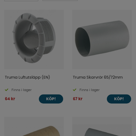
Truma Luftutsläpp (EN)
Truma Skarvrör 65/72mm
Finns i lager
Finns i lager
64 kr
67 kr
KÖP!
KÖP!