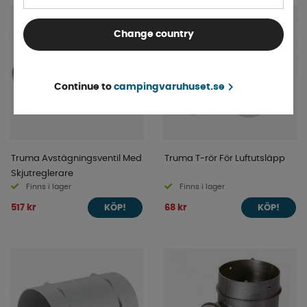
Change country
Continue to
campingvaruhuset.se
Truma Avstägningsventil Med
Truma T-rör För Luftutsläpp
Skjutreglerare
Finns i lager
Finns i lager
517 kr
68 kr
KÖP!
KÖP!