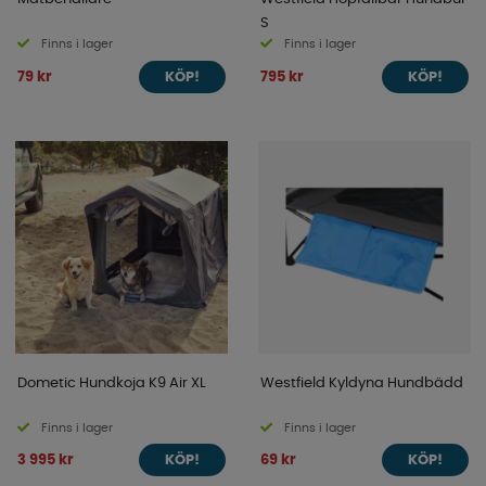
S
Finns i lager
Finns i lager
79 kr
795 kr
KÖP!
KÖP!
Dometic Hundkoja K9 Air XL
Westfield Kyldyna Hundbädd
Finns i lager
Finns i lager
3 995 kr
69 kr
KÖP!
KÖP!