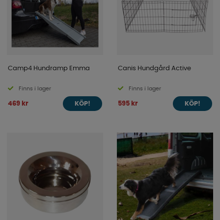
Camp4 Hundramp Emma
Canis Hundgård Active
Finns i lager
Finns i lager
469 kr
595 kr
KÖP!
KÖP!