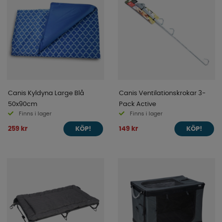
Canis Kyldyna Large Blå
Canis Ventilationskrokar 3-
50x90cm
Pack Active
Finns i lager
Finns i lager
259 kr
149 kr
KÖP!
KÖP!