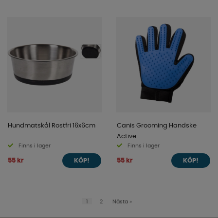
Hundmatskål Rostfri 16x6cm
Canis Grooming Handske
Active
Finns i lager
Finns i lager
55 kr
55 kr
KÖP!
KÖP!
1
2
Nästa
»