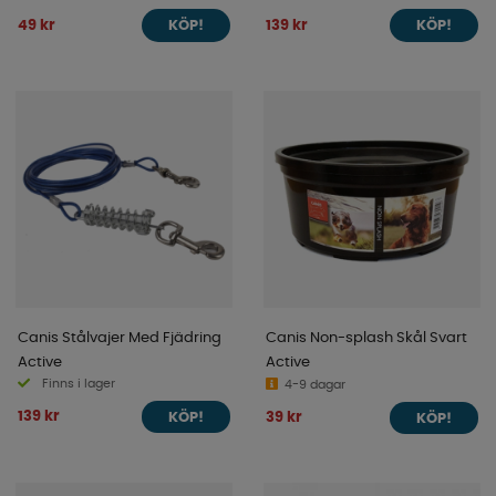
49 kr
139 kr
KÖP!
KÖP!
Canis Stålvajer Med Fjädring
Canis Non-splash Skål Svart
Active
Active
Finns i lager
4-9 dagar
139 kr
39 kr
KÖP!
KÖP!