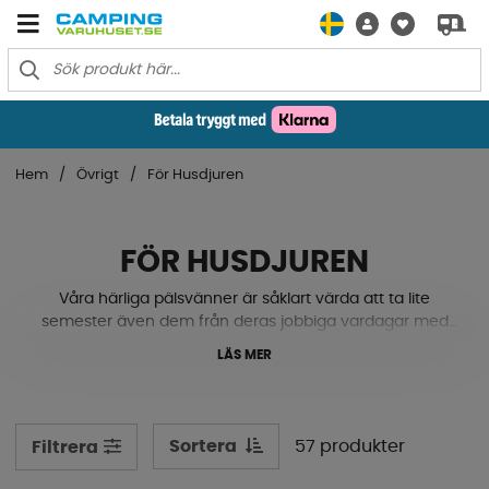
Hem
Övrigt
För Husdjuren
FÖR HUSDJUREN
Våra härliga pälsvänner är såklart värda att ta lite
semester även dem från deras jobbiga vardagar med
allt sovande och ätande. Här har vi samlat smarta
LÄS MER
hjälpmedel för hund & katt som hagar, rampar, koppel,
skålar, kylmattor, uppblåsbara lufttält, bäddar, djurbädd
och mycket mer. Scrolla runt här nere så hittar du säkert
något som din lille kamrat skulle gilla!
Sortera
57 produkter
Filtrera