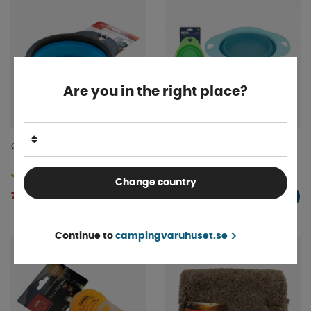
Are you in the right place?
Canis Skål Hopfällbar 550ml
Hundskål Silikon 19,5cm
Finns i lager
Finns i lager
Change country
79 kr
39 kr
KÖP!
KÖP!
Continue to
campingvaruhuset.se