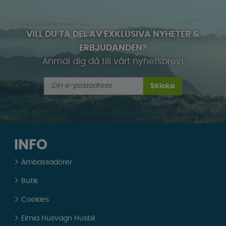
VILL DU TA DEL AV EXKLUSIVA NYHETER &
ERBJUDANDEN?
Anmäl dig då till vårt nyhetsbrev!
Skicka
INFO
Ambassadörer
Butik
Cookies
Elmia Husvagn Husbil