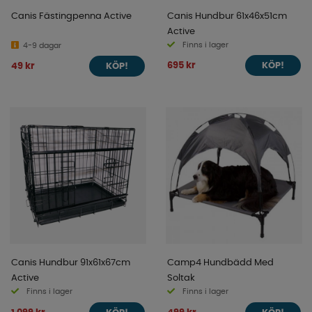
Canis Fästingpenna Active
Canis Hundbur 61x46x51cm
Active
Finns i lager
4-9 dagar
695 kr
49 kr
KÖP!
KÖP!
Canis Hundbur 91x61x67cm
Camp4 Hundbädd Med
Active
Soltak
Finns i lager
Finns i lager