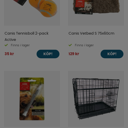
Canis Tennisboll 2-pack
Canis Vetbed S 75x60cm
Active
Finns i lager
Finns i lager
35 kr
129 kr
KÖP!
KÖP!