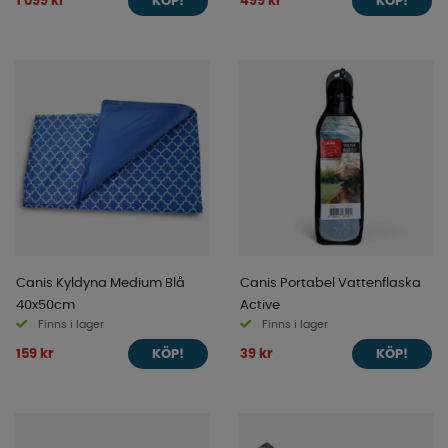
1 099 kr
499 kr
KÖP!
KÖP!
Canis Kyldyna Medium Blå
Canis Portabel Vattenflaska
40x50cm
Active
Finns i lager
Finns i lager
159 kr
39 kr
KÖP!
KÖP!