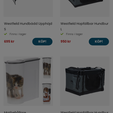
Westfield Hundbädd Upphöjd
Westfield Hopfällbar Hundbur
S
L
Finns i lager
Finns i lager
695 kr
950 kr
KÖP!
KÖP!
Matbehållare
Westfield Hopfällbar Hundbur