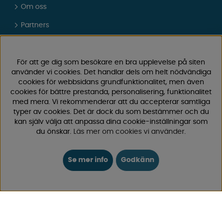
Om oss
Partners
Presentkort
Vad tycker våra kunder om oss?
För att ge dig som besökare en bra upplevelse på siten
använder vi cookies. Det handlar dels om helt nödvändiga
FAQ - Vanliga frågor
cookies för webbsidans grundfunktionalitet, men även
cookies för bättre prestanda, personalisering, funktionalitet
JOBBA HOS OSS
med mera. Vi rekommenderar att du accepterar samtliga
typer av cookies. Det är dock du som bestämmer och du
Kataloger
kan själv välja att anpassa dina cookie-inställningar som
du önskar.
Läs mer om cookies vi använder
.
Köpvillkor
Logga in
Se mer info
Godkänn
KUNDTJÄNST
0171-105570
Telefontid vardagar 10:30-15:00
Telefon stängd mellan 12:00-13:00