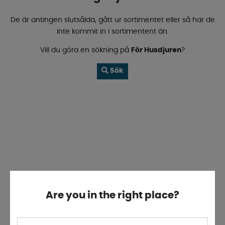
De är antingen slutsålda, gått ur sortimentet eller så har de
inte kommit in i sortimentent än.
Vill du göra en sökning på
För Husdjuren
?
Sök
Are you in the right place?