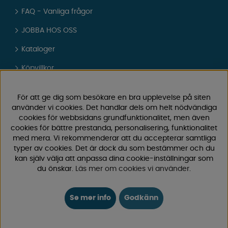
FAQ - Vanliga frågor
JOBBA HOS OSS
Kataloger
Köpvillkor
Logga in
För att ge dig som besökare en bra upplevelse på siten
använder vi cookies. Det handlar dels om helt nödvändiga
KUNDTJÄNST
cookies för webbsidans grundfunktionalitet, men även
cookies för bättre prestanda, personalisering, funktionalitet
0171-105570
med mera. Vi rekommenderar att du accepterar samtliga
Telefontid vardagar 10:30-15:00
typer av cookies. Det är dock du som bestämmer och du
Telefon stängd mellan 12:00-13:00
kan själv välja att anpassa dina cookie-inställningar som
du önskar.
Läs mer om cookies vi använder
.
Skicka e-post
Vi svarar alltid inom 24 h på vardagar.
Se mer info
Godkänn
Registrera din retur
Gäller ångrat köp & felbeställning.