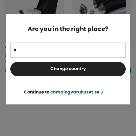
Are you in the right place?
Truma Vattenanslutningsset
Väggskortsensset WK 24
Slangnippel 10mm
Finns i lager
Finns i lager
Change country
2 158 kr
828 kr
KÖP!
KÖP!
Continue to
campingvaruhuset.se