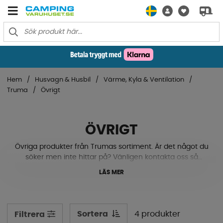
Hem
Husvagn & Husbil
Värme, Kyla & Ventilation
Truma
Övrigt
ÖVRIGT
Övriga produkter från Trumas sortiment. Är det något du
söker men inte hittar på? Vänligen kontakta oss så
hjälper vi till att hitta fram det.
LÄS MER
Sortera
4 produkter
Filtrera